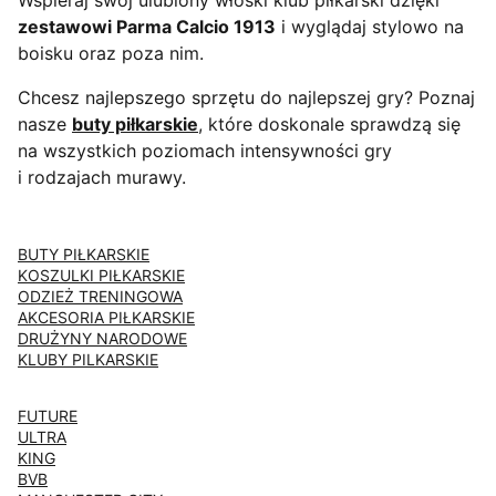
Wspieraj swój ulubiony włoski klub piłkarski dzięki
zestawowi Parma Calcio 1913
i wyglądaj stylowo na
boisku oraz poza nim.
Chcesz najlepszego sprzętu do najlepszej gry? Poznaj
nasze
buty piłkarskie
, które doskonale sprawdzą się
na wszystkich poziomach intensywności gry
i rodzajach murawy.
BUTY PIŁKARSKIE
KOSZULKI PIŁKARSKIE
ODZIEŻ TRENINGOWA
AKCESORIA PIŁKARSKIE
DRUŻYNY NARODOWE
KLUBY PILKARSKIE
FUTURE
ULTRA
KING
BVB