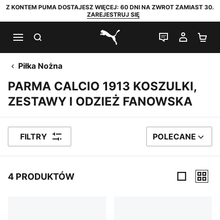
Z KONTEM PUMA DOSTAJESZ WIĘCEJ: 60 DNI NA ZWROT ZAMIAST 30.
ZAREJESTRUJ SIĘ
SZUKAJ
CZAT NA Ż
MOJE 
KO
PUMA.com
Piłka Nożna
PARMA CALCIO 1913 KOSZULKI,
ZESTAWY I ODZIEŻ FANOWSKA
FILTRY
POLECANE
SORTUJ WEDŁUG
4 PRODUKTÓW
4 PRODUKTÓW