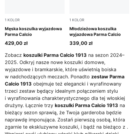
1
KOLOR
1
KOLOR
Faster Yellow-Clyde Royal
Męska koszulka wyjazdowa
Faster Yellow-Clyde Royal
Młodzieżowa koszulka
Parma Calcio
wyjazdowa Parma Calcio
429,00 zł
339,00 zł
Zobacz
koszulki Parma Calcio 1913
na sezon 2024–
2025. Odkryj nasze nowe koszulki domowe,
wyjazdowe i bramkarskie, które uświetnią boiska
w nadchodzących meczach. Ponadto
zestaw Parma
Calcio 1913
obejmuje też elegancki i wyrafinowany
trzeci zestaw będący idealnym połączeniem stylu
i wyrafinowania charakterystycznego dla tej włoskiej
drużyny. Łącznie trzy
koszulki Parma Calcio 1913
na
bieżący sezon sprawią, że Twoja garderoba będzie
naprawdę imponująca. Zostań pierwszą osobą, która
zgarnie te ekskluzywne koszulki, i bądź na bieżąco z .