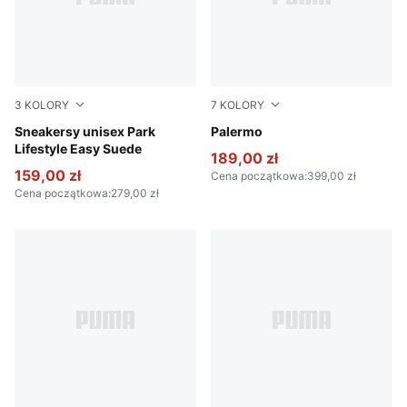
3
KOLORY
7
KOLORY
PUMA Black-PUMA White-Gum
Sneakersy unisex Park
Rosy Outlook-Gum
Palermo
Lifestyle Easy Suede
189,00 zł
159,00 zł
Cena początkowa
:
399,00 zł
Cena początkowa
:
279,00 zł