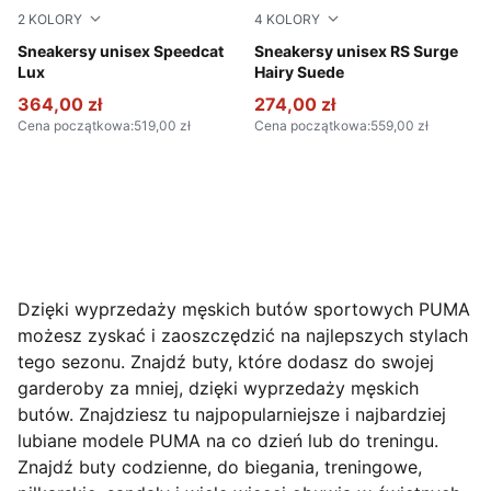
2
KOLORY
4
KOLORY
Chocolate-Gum
Sneakersy unisex Speedcat
Pebble Gray-Loden Green
Sneakersy unisex RS Surge
Lux
Hairy Suede
364,00 zł
274,00 zł
Cena początkowa
:
519,00 zł
Cena początkowa
:
559,00 zł
Dzięki wyprzedaży męskich butów sportowych PUMA
możesz zyskać i zaoszczędzić na najlepszych stylach
tego sezonu. Znajdź buty, które dodasz do swojej
garderoby za mniej, dzięki wyprzedaży męskich
butów. Znajdziesz tu najpopularniejsze i najbardziej
lubiane modele PUMA na co dzień lub do treningu.
Znajdź buty codzienne, do biegania, treningowe,