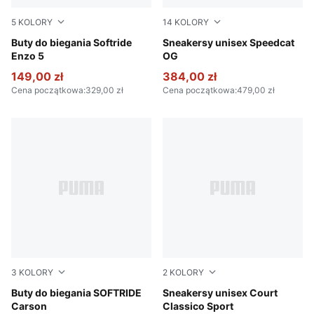
5
KOLORY
14
KOLORY
PUMA Black-Cool Dark Gray
Buty do biegania Softride
PUMA Black-PUMA White
Sneakersy unisex Speedcat
Enzo 5
OG
149,00 zł
384,00 zł
Cena początkowa
:
329,00 zł
Cena początkowa
:
479,00 zł
3
KOLORY
2
KOLORY
Puma Black-Puma Black-Puma White
Buty do biegania SOFTRIDE
PUMA White-PUMA White-Ar
Sneakersy unisex Court
Carson
Classico Sport