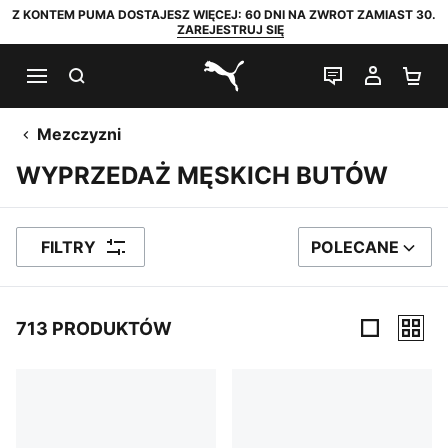
Z KONTEM PUMA DOSTAJESZ WIĘCEJ: 60 DNI NA ZWROT ZAMIAST 30.
ZAREJESTRUJ SIĘ
SZUKAJ
CZAT NA Ż
MOJE 
KO
PUMA.com
Mezczyzni
WYPRZEDAŻ MĘSKICH BUTÓW
FILTRY
POLECANE
SORTUJ WEDŁUG
713 PRODUKTÓW
713 PRODUKTÓW