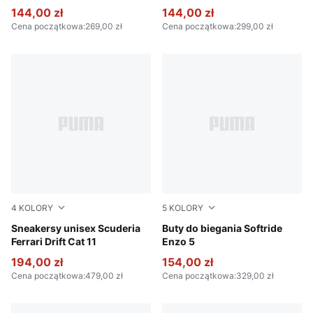
144,00 zł
144,00 zł
Cena początkowa
:
269,00 zł
Cena początkowa
:
299,00 zł
4
KOLORY
5
KOLORY
PUMA Black-Speed Yellow
Sneakersy unisex Scuderia
PUMA Black-PUMA White
Buty do biegania Softride
Ferrari Drift Cat 11
Enzo 5
194,00 zł
154,00 zł
Cena początkowa
:
479,00 zł
Cena początkowa
:
329,00 zł