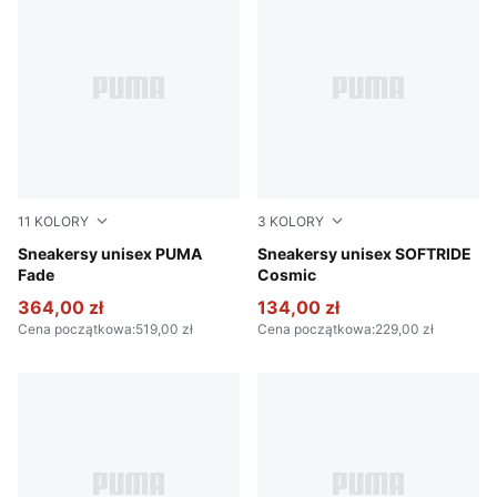
11
KOLORY
3
KOLORY
PUMA Black-PUMA Silver
Sneakersy unisex PUMA
PUMA Black-PUMA White
Sneakersy unisex SOFTRIDE
Fade
Cosmic
364,00 zł
134,00 zł
Cena początkowa
:
519,00 zł
Cena początkowa
:
229,00 zł