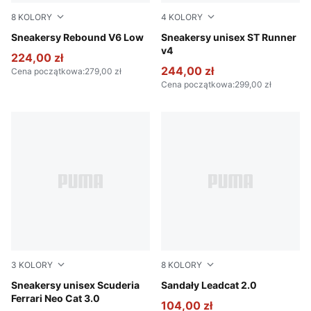
8
KOLORY
4
KOLORY
PUMA White-Cool Light Gray
Sneakersy Rebound V6 Low
PUMA White-PUMA Black-P
Sneakersy unisex ST Runner
v4
224,00 zł
244,00 zł
Cena początkowa
:
279,00 zł
Cena początkowa
:
299,00 zł
3
KOLORY
8
KOLORY
Rosso Corsa-Rosso Corsa
Sneakersy unisex Scuderia
PUMA Black-PUMA Black
Sandały Leadcat 2.0
Ferrari Neo Cat 3.0
104,00 zł