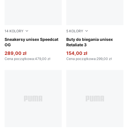
14
KOLORY
5
KOLORY
Pelé Yellow-PUMA Black
Sneakersy unisex Speedcat
PUMA White-Feather Gray
Buty do biegania unisex
OG
Retaliate 3
289,00 zł
154,00 zł
Cena początkowa
:
479,00 zł
Cena początkowa
:
299,00 zł