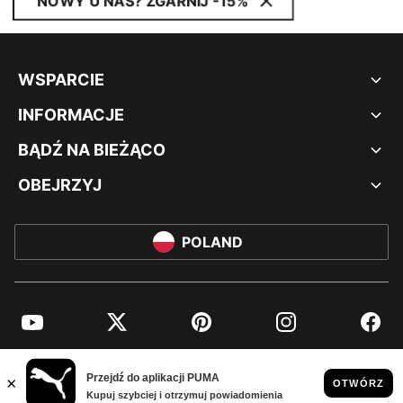
NOWY U NAS? ZGARNIJ -15%
WSPARCIE
INFORMACJE
BĄDŹ NA BIEŻĄCO
OBEJRZYJ
POLAND
YouTube
Twitter
Pinterest
Instagram
Facebo
© PUMA EUROPE GMBH, 2026. WSZYSTKIE PRAWA ZASTRZEŻONE
NADRUK FIRMOWY I DANE PRAWNE