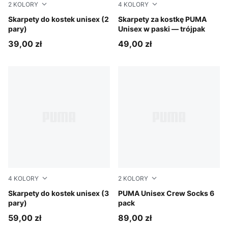
2
KOLORY
4
KOLORY
white
Skarpety do kostek unisex (2
white
Skarpety za kostkę PUMA
pary)
Unisex w paski — trójpak
39,00 zł
49,00 zł
4
KOLORY
2
KOLORY
white
Skarpety do kostek unisex (3
black
PUMA Unisex Crew Socks 6
pary)
pack
59,00 zł
89,00 zł