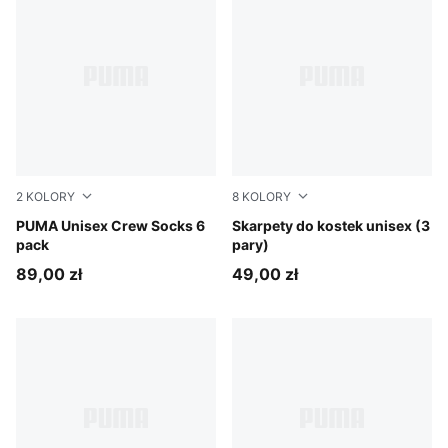
2
KOLORY
8
KOLORY
white
PUMA Unisex Crew Socks 6
navy/grey/nightshadow blue
Skarpety do kostek unisex (3
pack
pary)
89,00 zł
49,00 zł