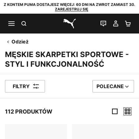
Z KONTEM PUMA DOSTAJESZ WIĘCEJ: 60 DNI NA ZWROT ZAMIAST 30.
ZAREJESTRUJ SIĘ
SZUKAJ
CZAT NA Ż
MOJE 
KO
PUMA.com
Odzież
MĘSKIE SKARPETKI SPORTOWE -
STYL I FUNKCJONALNOŚĆ
FILTRY
POLECANE
SORTUJ WEDŁUG
112 PRODUKTÓW
112 PRODUKTÓW