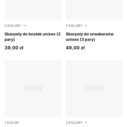
2
KOLORY
7
KOLORY
white / grey / black
Skarpety do kostek unisex (2
black/red
Skarpety do sneakersów
pary)
unisex (3 pary)
39,00 zł
49,00 zł
1
KOLOR
2
KOLORY