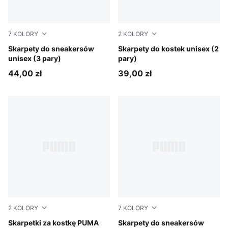
7
KOLORY
2
KOLORY
grey/white/black
Skarpety do sneakersów
black
Skarpety do kostek unisex (2
unisex (3 pary)
pary)
44,00 zł
39,00 zł
2
KOLORY
7
KOLORY
white
Skarpetki za kostkę PUMA
white
Skarpety do sneakersów