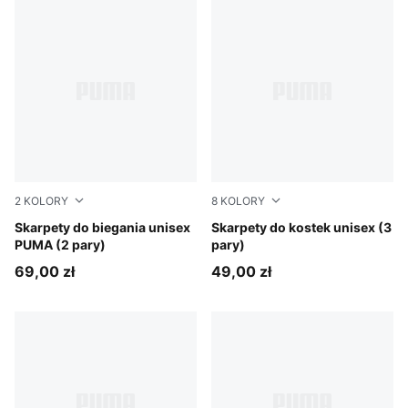
2
KOLORY
8
KOLORY
black
Skarpety do biegania unisex
grey/white/black
Skarpety do kostek unisex (3
PUMA (2 pary)
pary)
69,00 zł
49,00 zł