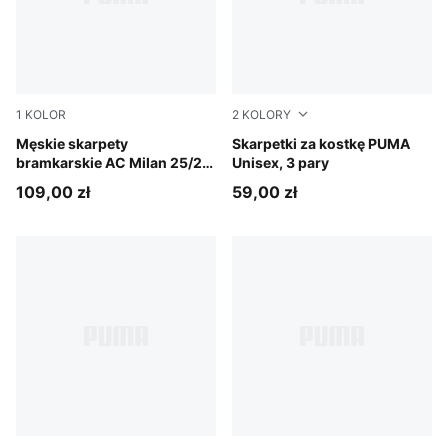
1
KOLOR
2
KOLORY
PUMA Black-Shadow Gray
Męskie skarpety
black
Skarpetki za kostkę PUMA
bramkarskie AC Milan 25/26
Unisex, 3 pary
z grafiką
109,00 zł
59,00 zł