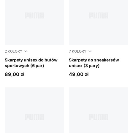
2
KOLORY
7
KOLORY
white
Skarpety unisex do butów
navy/grey/nightshadow blue
Skarpety do sneakersów
sportowych (6 par)
unisex (3 pary)
89,00 zł
49,00 zł