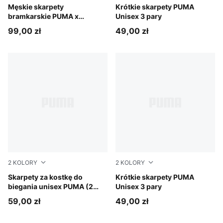
PUMA Black-Cool Dark Gray
Męskie skarpety
white
Krótkie skarpety PUMA
bramkarskie PUMA x
Unisex 3 pary
SWITZERLAND x SALEHE
99,00 zł
49,00 zł
BEMBURY z grafiką
2
KOLORY
2
KOLORY
white
Skarpety za kostkę do
black
Krótkie skarpety PUMA
biegania unisex PUMA (2
Unisex 3 pary
pary)
59,00 zł
49,00 zł