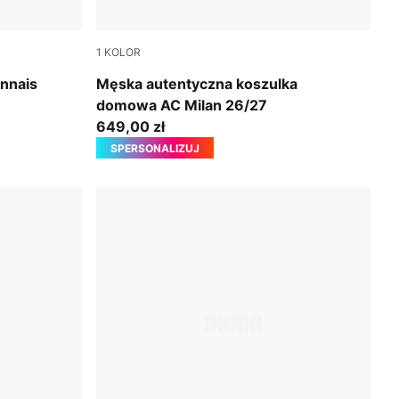
1
KOLOR
PUMA Black-For All Time Red
nnais
Męska autentyczna koszulka
domowa AC Milan 26/27
649,00 zł
SPERSONALIZUJ