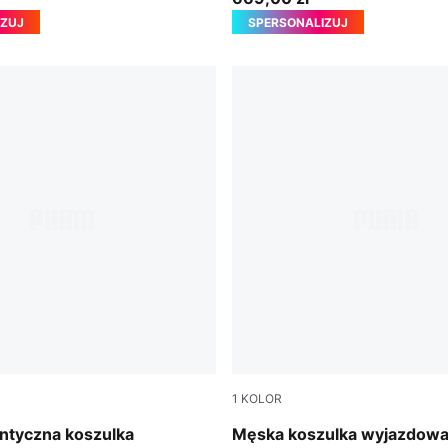
IZUJ
SPERSONALIZUJ
1
KOLOR
-Victory Gold
PUMA White-Victory Gold
ntyczna koszulka
Męska koszulka wyjazdow