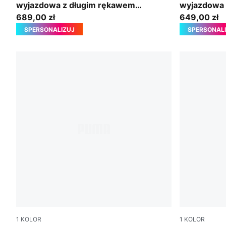
wyjazdowa z długim rękawem
wyjazdowa 
Manchester City 26/27
689,00 zł
649,00 zł
SPERSONALIZUJ
SPERSONAL
1
KOLOR
1
KOLOR