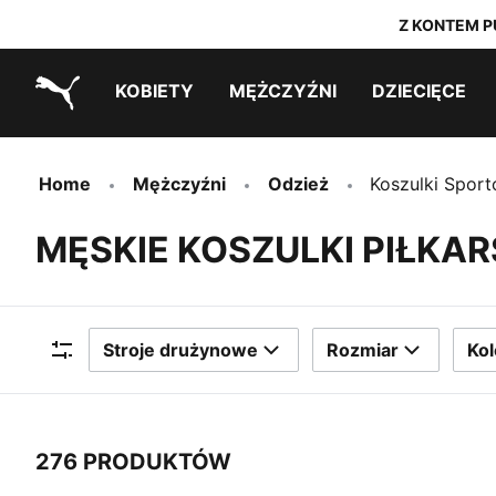
Z KONTEM P
KOBIETY
MĘŻCZYŹNI
DZIECIĘCE
PUMA.com
Outlet ostatnich rozmiarów
Outlet ostatnich rozmiarów
PUMA x TRANSFORMERS
PUMA x DORA THE EXPLORER
Outlet ostatnich rozmiarów
Home
Mężczyźni
Odzież
Koszulki Spor
MĘSKIE KOSZULKI PIŁKAR
Stroje drużynowe
Rozmiar
Kol
Filtry
276 PRODUKTÓW