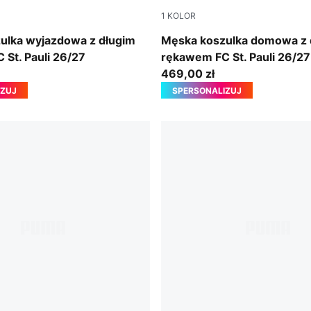
1
KOLOR
-Espresso Brown
Espresso Brown-PUMA Whit
ulka wyjazdowa z długim
Męska koszulka domowa z 
St. Pauli 26/27
rękawem FC St. Pauli 26/27
469,00 zł
IZUJ
SPERSONALIZUJ