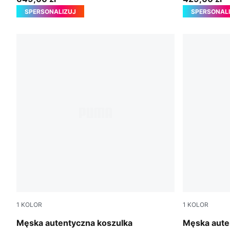
SPERSONALIZUJ
SPERSONAL
1
KOLOR
1
KOLOR
PUMA Black-Flaxen
PUMA White
Męska autentyczna koszulka
Męska aute