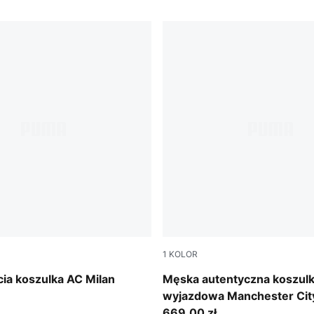
1
KOLOR
ray-Glowing Red
PUMA Black-Flaxen
ia koszulka AC Milan
Męska autentyczna koszul
wyjazdowa Manchester Cit
669,00 zł