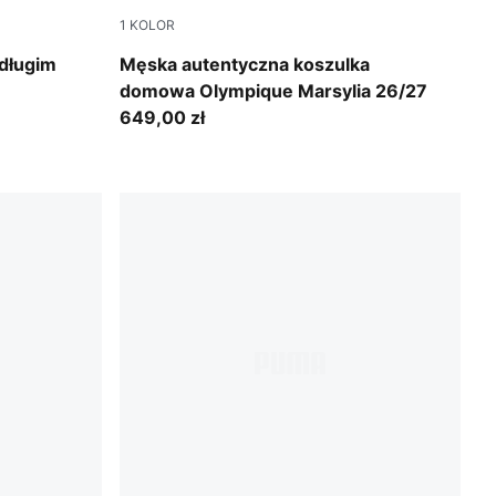
1
KOLOR
e
PUMA White-PUMA Team Royal
długim
Męska autentyczna koszulka
domowa Olympique Marsylia 26/27
649,00 zł