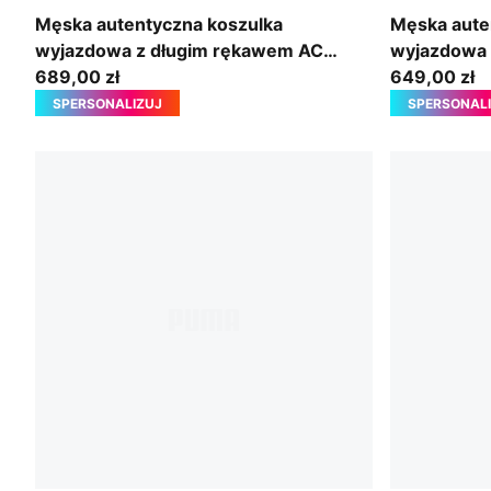
PUMA White-Victory Gold
New Navy-Ba
Męska autentyczna koszulka
Męska aute
wyjazdowa z długim rękawem AC
wyjazdowa 
Milan 26/27
689,00 zł
26/27
649,00 zł
SPERSONALIZUJ
SPERSONAL