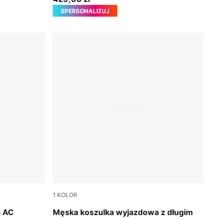
SPERSONALIZUJ
1
KOLOR
PUMA White-Victory Gold
a AC
Męska koszulka wyjazdowa z długim