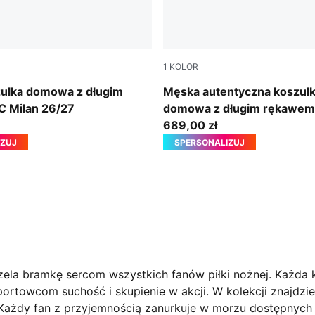
1
KOLOR
For All Time Red
PUMA Black-For All Time Re
ulka domowa z długim
Męska autentyczna koszul
 Milan 26/27
domowa z długim rękawem
Milan 26/27
689,00 zł
IZUJ
SPERSONALIZUJ
rzela bramkę sercom wszystkich fanów piłki nożnej. Każda
rtowcom suchość i skupienie w akcji. W kolekcji znajdzies
ażdy fan z przyjemnością zanurkuje w morzu dostępnych ko