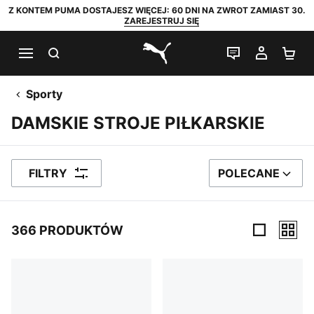
Z KONTEM PUMA DOSTAJESZ WIĘCEJ: 60 DNI NA ZWROT ZAMIAST 30.
ZAREJESTRUJ SIĘ
SZUKAJ
CZAT NA Ż
MOJE 
KO
PUMA.com
Sporty
DAMSKIE STROJE PIŁKARSKIE
FILTRY
POLECANE
SORTUJ WEDŁUG
366 PRODUKTÓW
366 PRODUKTÓW