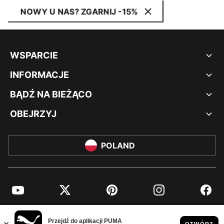
NOWY U NAS? ZGARNIJ -15%
WSPARCIE
INFORMACJE
BĄDŹ NA BIEŻĄCO
OBEJRZYJ
POLAND
YouTube
Twitter
Pinterest
Instagram
Facebo
© PUMA EUROPE GMBH, 2026. WSZYSTKIE PRAWA ZASTRZEŻONE
NADRUK FIRMOWY I DANE PRAWNE