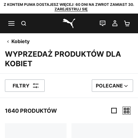
Z KONTEM PUMA DOSTAJESZ WIĘCEJ: 60 DNI NA ZWROT ZAMIAST 30.
ZAREJESTRUJ SIĘ
SZUKAJ
CZAT NA Ż
MOJE 
KO
PUMA.com
Kobiety
WYPRZEDAŻ PRODUKTÓW DLA
KOBIET
FILTRY
POLECANE
SORTUJ WEDŁUG
1640 PRODUKTÓW
1640 PRODUKTÓW