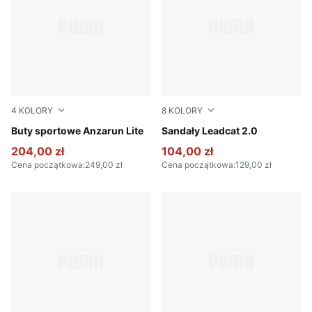
4
KOLORY
8
KOLORY
PUMA Black-PUMA Black
Buty sportowe Anzarun Lite
PUMA Black-PUMA Black
Sandały Leadcat 2.0
204,00 zł
104,00 zł
Cena początkowa
:
249,00 zł
Cena początkowa
:
129,00 zł