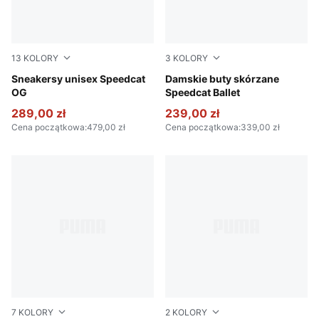
13
KOLORY
3
KOLORY
PUMA Team Royal-PUMA White
Sneakersy unisex Speedcat
PUMA White-PUMA White-P
Damskie buty skórzane
OG
Speedcat Ballet
289,00 zł
239,00 zł
Cena początkowa
:
479,00 zł
Cena początkowa
:
339,00 zł
7
KOLORY
2
KOLORY