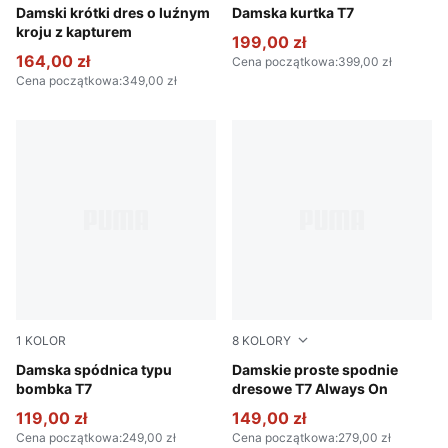
Alpine Snow
Damski krótki dres o luźnym
Puma Black
Damska kurtka T7
kroju z kapturem
199,00 zł
164,00 zł
Cena początkowa
:
399,00 zł
Cena początkowa
:
349,00 zł
1
KOLOR
8
KOLORY
Puma Black
Damska spódnica typu
Chocolate Brown
Damskie proste spodnie
bombka T7
dresowe T7 Always On
119,00 zł
149,00 zł
Cena początkowa
:
249,00 zł
Cena początkowa
:
279,00 zł