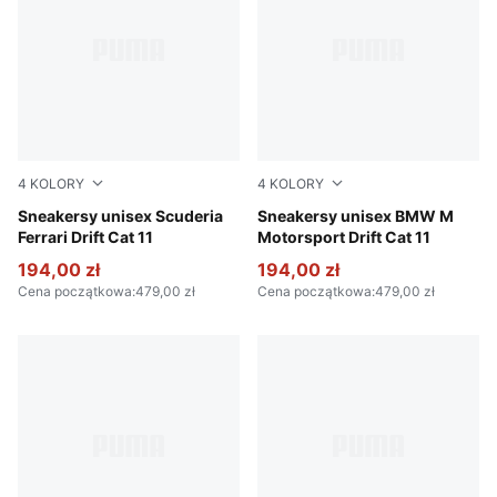
4
KOLORY
4
KOLORY
PUMA Black-Speed Yellow
Sneakersy unisex Scuderia
PUMA Black-PUMA White
Sneakersy unisex BMW M
Ferrari Drift Cat 11
Motorsport Drift Cat 11
194,00 zł
194,00 zł
Cena początkowa
:
479,00 zł
Cena początkowa
:
479,00 zł