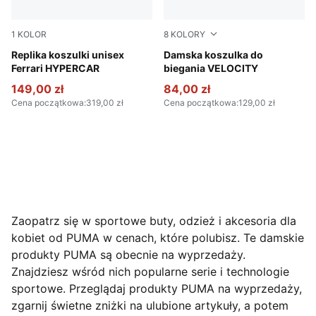
1
KOLOR
8
KOLORY
PUMA Red
Replika koszulki unisex
Puma White
Damska koszulka do
Ferrari HYPERCAR
biegania VELOCITY
149,00 zł
84,00 zł
Cena początkowa
:
319,00 zł
Cena początkowa
:
129,00 zł
Zaopatrz się w sportowe buty, odzież i akcesoria dla
kobiet od PUMA w cenach, które polubisz. Te damskie
produkty PUMA są obecnie na wyprzedaży.
Znajdziesz wśród nich popularne serie i technologie
sportowe. Przeglądaj produkty PUMA na wyprzedaży,
zgarnij świetne zniżki na ulubione artykuły, a potem