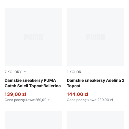
2
KOLORY
1
KOLOR
PUMA Black-Toasted Almond-PUMA Gold
Damskie sneakersy PUMA
Toasted Almond-PUMA Blac
Damskie sneakersy Adelina 2
Catch Soleil Topcat Ballerina
Topcat
139,00 zł
144,00 zł
Cena początkowa
:
269,00 zł
Cena początkowa
:
239,00 zł