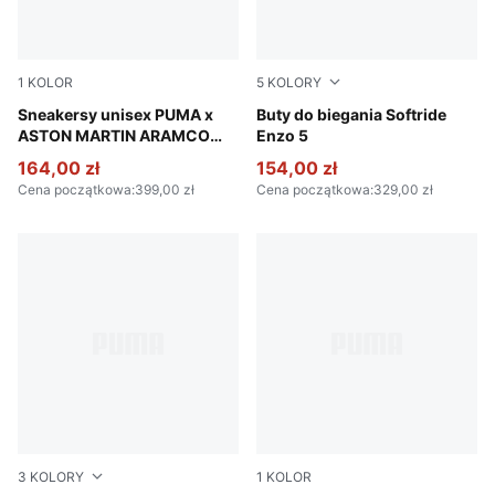
1
KOLOR
5
KOLORY
PUMA Black-Green Lux
Sneakersy unisex PUMA x
PUMA Black-PUMA White
Buty do biegania Softride
ASTON MARTIN ARAMCO
Enzo 5
F1® TEAM Drift Cat 11 Low
164,00 zł
154,00 zł
Cena początkowa
:
399,00 zł
Cena początkowa
:
329,00 zł
3
KOLORY
1
KOLOR