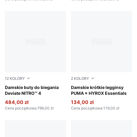
12
KOLORY
2
KOLORY
Jasmine Flower-PUMA White
Damskie buty do biegania
Puma Black
Damskie krótkie legginsy
Deviate NITRO™ 4
PUMA × HYROX Essentials
484,00 zł
134,00 zł
Cena początkowa
:
799,00 zł
Cena początkowa
:
179,00 zł