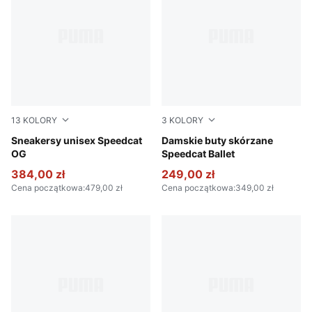
13
KOLORY
3
KOLORY
PUMA Black-PUMA White
Sneakersy unisex Speedcat
PUMA Black-PUMA White
Damskie buty skórzane
OG
Speedcat Ballet
384,00 zł
249,00 zł
Cena początkowa
:
479,00 zł
Cena początkowa
:
349,00 zł