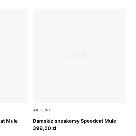
4
KOLORY
Toasted Almond-Melted Caramel
at Mule
Damskie sneakersy Speedcat Mule
399,00 zł