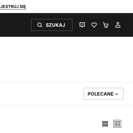
JESTRUJ SIĘ
SZUKAJ
CZAT NA ŻYWO
ULUBIONE 0
KOSZYK 
MOJ
POLECANE
SORTUJ WEDŁUG