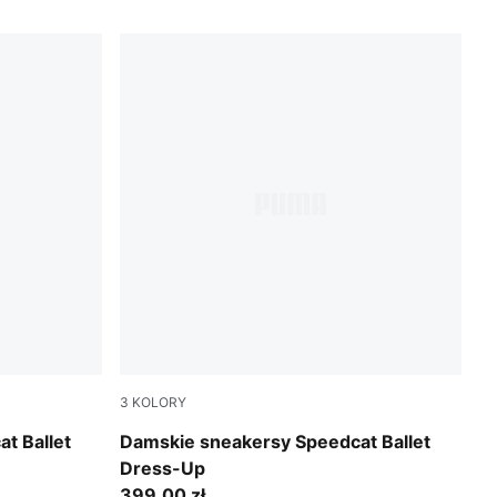
3
KOLORY
Matte Bronze-PUMA Black
t Ballet
Damskie sneakersy Speedcat Ballet
Dress-Up
399,00 zł