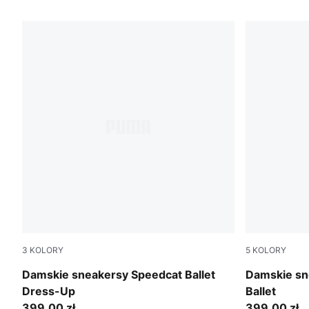
3
KOLORY
5
KOLORY
Garnet Glow-PUMA Black
Red Rhythm
Damskie sneakersy Speedcat Ballet
Damskie sn
Dress-Up
Ballet
399,00 zł
399,00 zł