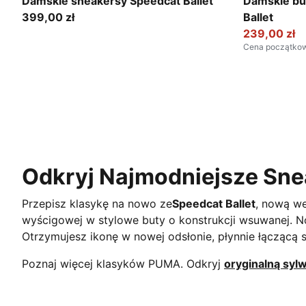
Puma Black
PUMA White
Damskie sneakersy Speedcat Ballet
Damskie bu
399,00 zł
Ballet
239,00 zł
Cena początko
Odkryj Najmodniejsze Snea
Przepisz klasykę na nowo ze
Speedcat Ballet
, nową we
wyścigowej w stylowe buty o konstrukcji wsuwanej.
Otrzymujesz ikonę w nowej odsłonie, płynnie łączącą 
Poznaj więcej klasyków PUMA. Odkryj
oryginalną syl