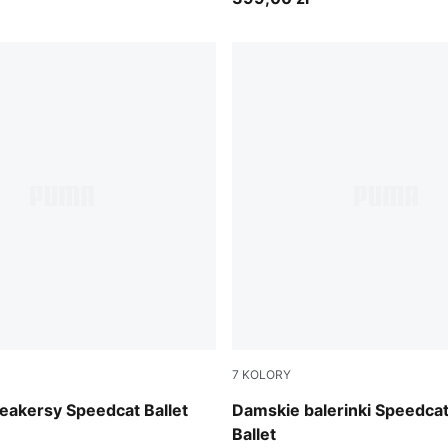
7
KOLORY
Whisp Of Pink-PUMA White
eakersy Speedcat Ballet
Damskie balerinki Speedca
Ballet