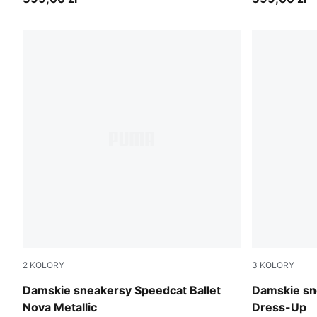
2
KOLORY
3
KOLORY
PUMA Black-PUMA Silver
Puma Black
Damskie sneakersy Speedcat Ballet
Damskie sn
Nova Metallic
Dress-Up