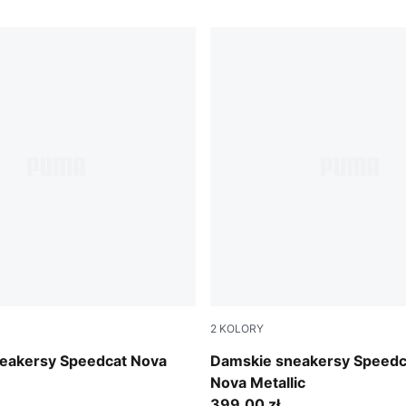
2
KOLORY
-PUMA Black
PUMA White-PUMA Black
eakersy Speedcat Nova
Damskie sneakersy Speedca
Nova Metallic
399,00 zł