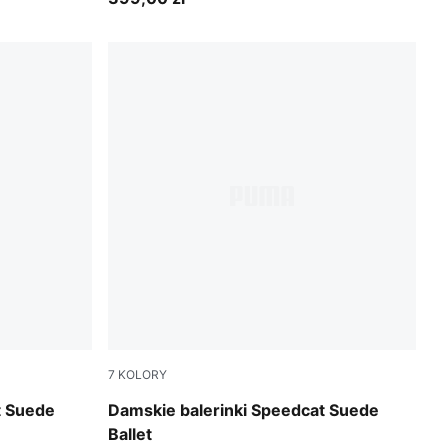
7
KOLORY
-Warm White
PUMA Black-PUMA White-Warm White
t Suede
Damskie balerinki Speedcat Suede
Ballet