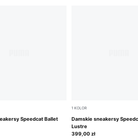
1
KOLOR
int-Gum
PUMA Silver-Feather Gray
eakersy Speedcat Ballet
Damskie sneakersy Speedca
Lustre
399,00 zł