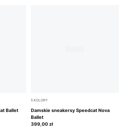
5
KOLORY
Vapor Gray-Matte Bronze
t Ballet
Damskie sneakersy Speedcat Nova
Ballet
399,00 zł