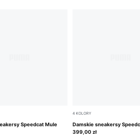
4
KOLORY
Burgundy-Haute Coffee
eakersy Speedcat Mule
Damskie sneakersy Speedc
399,00 zł