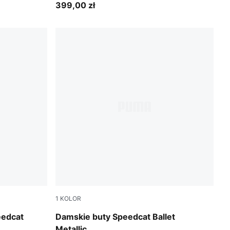
399,00 zł
1
KOLOR
PUMA Silver-PUMA White
eedcat
Damskie buty Speedcat Ballet
Metallic