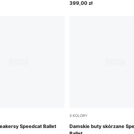
399,00 zł
3
KOLORY
-PUMA Black
PUMA Black-PUMA White
eakersy Speedcat Ballet
Damskie buty skórzane Sp
Ballet