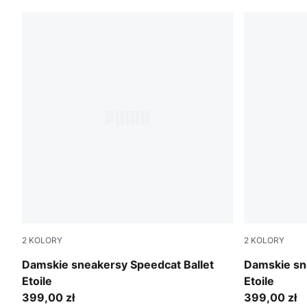
2
KOLORY
2
KOLORY
Puma Black
Créme De M
Damskie sneakersy Speedcat Ballet
Damskie sn
Etoile
Etoile
399,00 zł
399,00 zł