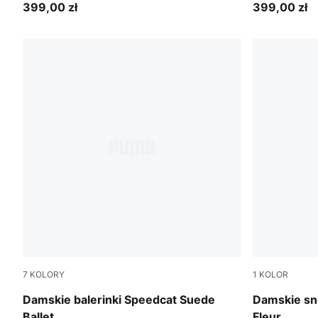
399,00 zł
399,00 zł
7
KOLORY
1
KOLOR
PUMA Black-Mauve Mist
PUMA Black
Damskie balerinki Speedcat Suede
Damskie sn
Ballet
Fleur