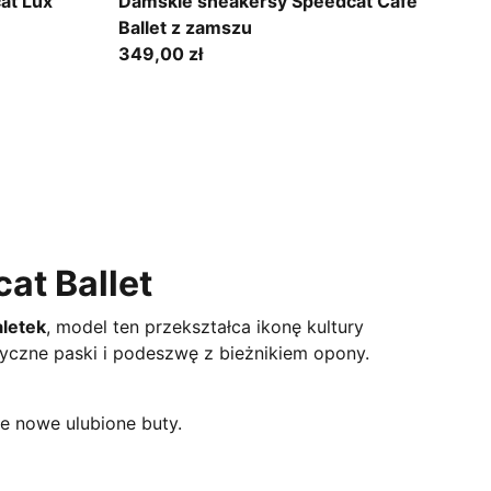
Prairie Tan-Warm White
at Lux
Damskie sneakersy Speedcat Cafe
Ballet z zamszu
349,00 zł
at Ballet
aletek
, model ten przekształca ikonę kultury
yczne paski i podeszwę z bieżnikiem opony.
e nowe ulubione buty.