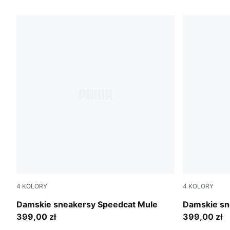
56 PRODUKTÓW
4
KOLORY
4
KOLORY
Espresso Bean-Haute Coffee
Puma Black
Damskie sneakersy Speedcat Mule
Damskie sn
399,00 zł
399,00 zł