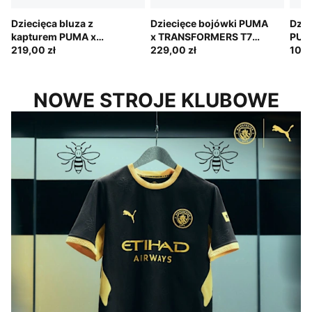
Dziecięca bluza z
Dziecięce bojówki PUMA
Dzie
kapturem PUMA x
x TRANSFORMERS T7
PUM
TRANSFORMERS T7
219,00 zł
Relaxed
229,00 zł
Rela
109,
Relaxed Graphic o
luźn
luźnym kroju.
NOWE STROJE KLUBOWE
NA MIARĘ TEGO MIASTA
W