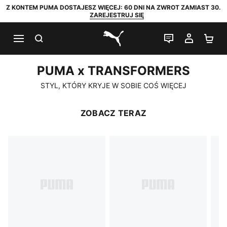
Z KONTEM PUMA DOSTAJESZ WIĘCEJ: 60 DNI NA ZWROT ZAMIAST 30.
ZAREJESTRUJ SIĘ
SZUKAJ
CZAT NA Ż
MOJE 
KO
PUMA.com
PUMA x TRANSFORMERS
PUMA x TRANSFORMERS
STYL, KTÓRY KRYJE W SOBIE COŚ WIĘCEJ
ZOBACZ TERAZ