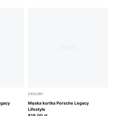
2
KOLORY
Puma Black
egacy
Męska kurtka Porsche Legacy
Lifestyle
819,00 zł