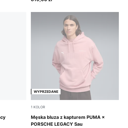
WYPRZEDANE
1
KOLOR
Rosy Outlook
acy
Męska bluza z kapturem PUMA ×
PORSCHE LEGACY Sau