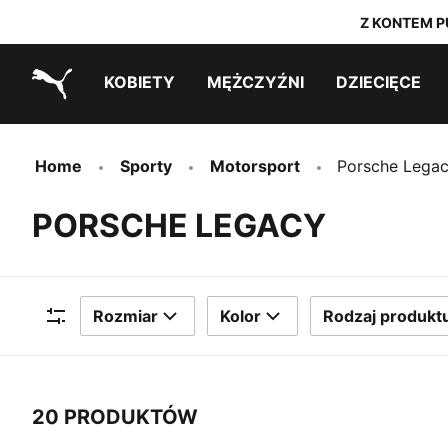
Z KONTEM P
KOBIETY
MĘŻCZYŹNI
DZIECIĘCE
PUMA.com
Outlet ostatnich rozmiarów
Outlet ostatnich rozmiarów
PUMA x TRANSFORMERS
PUMA x DORA THE EXPLORER
Outlet ostatnich rozmiarów
Home
Sporty
Motorsport
Porsche Lega
PORSCHE LEGACY
Rozmiar
Kolor
Rodzaj produkt
Filtry
20 PRODUKTÓW