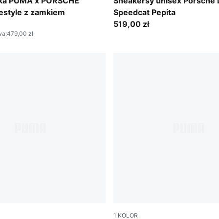
w
PUMA Black-PUMA White
tka PUMA x PORSCHE
Sneakersy unisex Porsche
estyle z zamkiem
Speedcat Pepita
519,00 zł
wa
:
479,00 zł
1
KOLOR