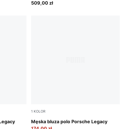
509,00 zł
1
KOLOR
Coffee Milk
 Legacy
Męska bluza polo Porsche Legacy
174,00 zł