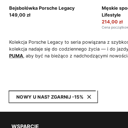
Puma Black
Puma Black
Bejsbolówka Porsche Legacy
Męskie spo
149,00 zł
Lifestyle
214,00 zł
Cena początko
Kolekcja Porsche Legacy to seria powiązana z szybkości
kolekcja nadaje się do codziennego życia — i do jazdy.
PUMA
, aby być na bieżąco z nadchodzącymi nowośc
NOWY U NAS? ZGARNIJ -15%
WSPARCIE