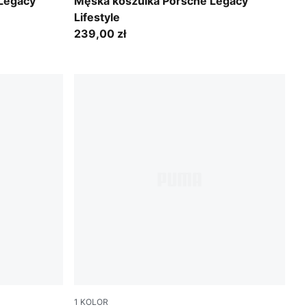
Puma Black
 Legacy
Męska koszulka Porsche Legacy
Lifestyle
239,00 zł
1
KOLOR