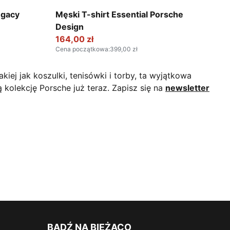
Puma Black
egacy
Męski T-shirt Essential Porsche
Design
164,00 zł
Cena początkowa
:
399,00 zł
iej jak koszulki, tenisówki i torby, ta wyjątkowa
 kolekcję Porsche już teraz. Zapisz się na
newsletter
BĄDŹ NA BIEŻĄCO