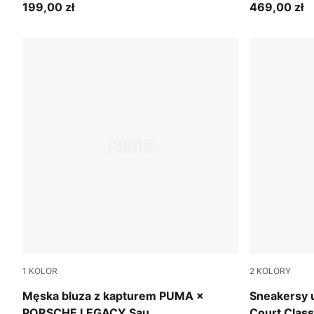
199,00 zł
469,00 zł
1
KOLOR
2
KOLORY
Puma White
Blue Jewel
Męska bluza z kapturem PUMA ×
Sneakersy 
PORSCHE LEGACY Sau
Court Class