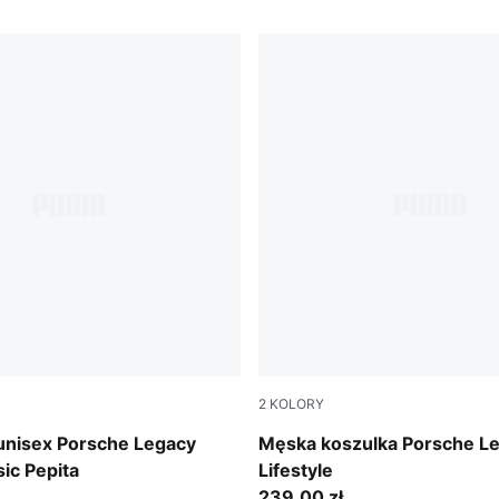
2
KOLORY
-Alpine Snow
Puma White
unisex Porsche Legacy
Męska koszulka Porsche L
ic Pepita
Lifestyle
239,00 zł