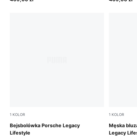
1
KOLOR
1
KOLOR
Puma Black
Mouse Gray
Bejsbolówka Porsche Legacy
Męska bluz
Lifestyle
Legacy Life