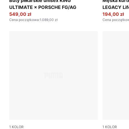
Olive Drab-PUMA Black-PUMA Gold
Alpine Sno
Buty piłkarskie unisex KING
Męska kur
ULTIMATE × PORSCHE FG/AG
LEGACY Lif
549,00 zł
194,00 zł
Cena początkowa
:
1.089,00 zł
Cena początko
1
KOLOR
1
KOLOR