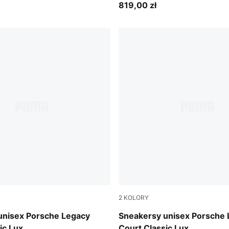
819,00 zł
2
KOLORY
Puma White
unisex Porsche Legacy
Sneakersy unisex Porsche
ic Lux
Court Classic Lux