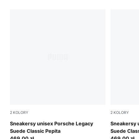
20 PRODUKTÓW
2
KOLORY
2
KOLORY
PUMA Black-PUMA White
Mouse Gray
Sneakersy unisex Porsche Legacy
Sneakersy 
Suede Classic Pepita
Suede Class
469,00 zł
469,00 zł