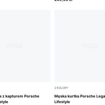
2
KOLORY
Mouse Gray
a z kapturem Porsche
Męska kurtka Porsche Leg
style
Lifestyle