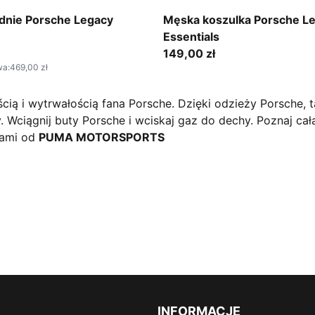
Puma Black
dnie Porsche Legacy
Męska koszulka Porsche L
Essentials
149,00 zł
wa
:
469,00 zł
ą i wytrwałością fana Porsche. Dzięki odzieży Porsche, tak
 Wciągnij buty Porsche i wciskaj gaz do dechy. Poznaj całą
iami od
PUMA MOTORSPORTS
INFORMACJE