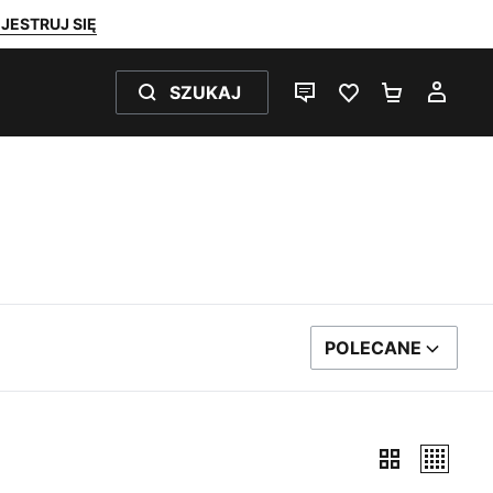
JESTRUJ SIĘ
SZUKAJ
CZAT NA ŻYWO
ULUBIONE 0
KOSZYK 
MOJ
POLECANE
SORTUJ WEDŁUG