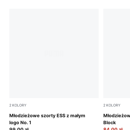
125 PRODUKTÓW
2
KOLORY
2
KOLORY
Puma Black
Puma Black
Młodzieżowe szorty ESS z małym
Młodzieżow
logo No. 1
Block
99,00 zł
84,00 zł