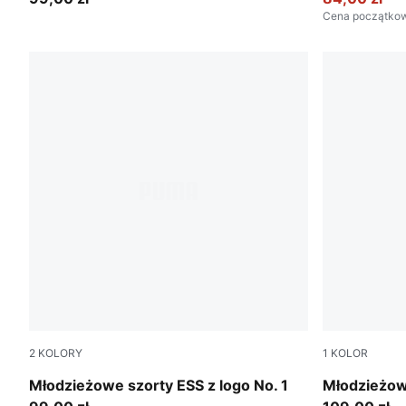
Cena początko
2
KOLORY
1
KOLOR
Medium Gray Heather
Puma Black
Młodzieżowe szorty ESS z logo No. 1
Młodzieżow