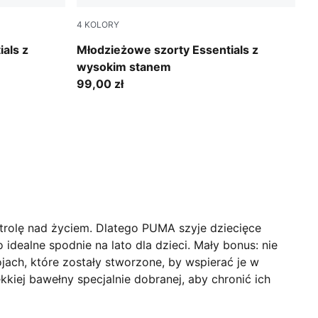
4
KOLORY
Intense Lavender
als z
Młodzieżowe szorty Essentials z
wysokim stanem
99,00 zł
ntrolę nad życiem. Dlatego PUMA szyje dziecięce
o idealne spodnie na lato dla dzieci. Mały bonus: nie
jach, które zostały stworzone, by wspierać je w
kiej bawełny specjalnie dobranej, aby chronić ich