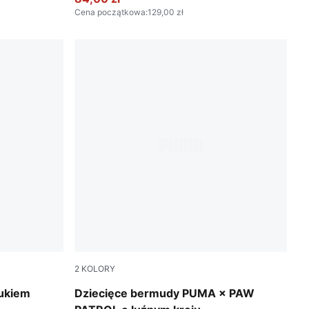
Cena początkowa
:
129,00 zł
2
KOLORY
Puma Black
rukiem
Dziecięce bermudy PUMA × PAW