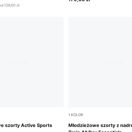
wa
:
129,00 zł
1
KOLOR
Puma Black
e szorty Active Sports
Młodzieżowe szorty z nad