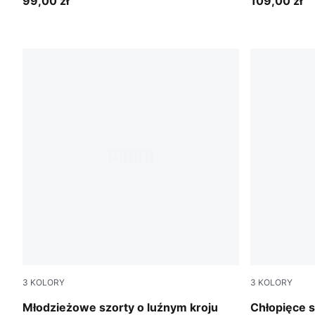
99,00 zł
109,00 zł
3
KOLORY
3
KOLORY
Light Gray Heather
black
Młodzieżowe szorty o luźnym kroju
Chłopięce 