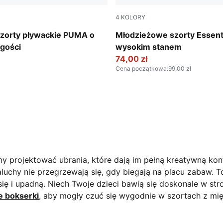
4
KOLORY
Mauve Pop
szorty pływackie PUMA o
Młodzieżowe szorty Essenti
ugości
wysokim stanem
74,00 zł
Cena początkowa
:
99,00 zł
my projektować ubrania, które dają im pełną kreatywną ko
aluchy nie przegrzewają się, gdy biegają na placu zabaw.
T
ię i upadną. Niech Twoje dzieci bawią się doskonale w stro
e bokserki
, aby mogły czuć się wygodnie w szortach z mięk