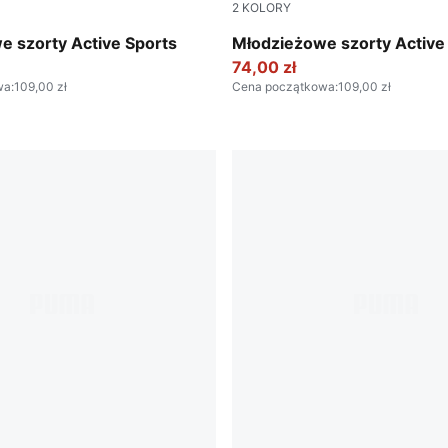
2
KOLORY
Puma Black
e szorty Active Sports
Młodzieżowe szorty Active
74,00 zł
wa
:
109,00 zł
Cena początkowa
:
109,00 zł