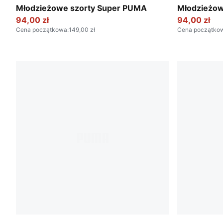
New Navy
For All Time
Młodzieżowe szorty Super PUMA
Młodzieżow
94,00 zł
94,00 zł
Cena początkowa
:
149,00 zł
Cena początko