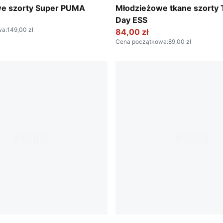
 Red
Puma Black
e szorty Super PUMA
Młodzieżowe tkane szorty T
Day ESS
wa
:
149,00 zł
84,00 zł
Cena początkowa
:
89,00 zł