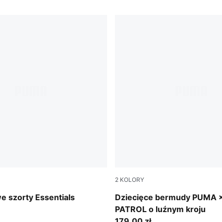
2
KOLORY
Vibrant Green
e szorty Essentials
Dziecięce bermudy PUMA 
PATROL o luźnym kroju
179,00 zł