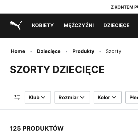
Z KONTEM P
KOBIETY
MĘŻCZYŹNI
DZIECIĘCE
PUMA.com
Outlet ostatnich rozmiarów
Outlet ostatnich rozmiarów
PUMA x TRANSFORMERS
PUMA x DORA THE EXPLORER
Outlet ostatnich rozmiarów
Home
Dziecięce
Produkty
Szorty
SZORTY DZIECIĘCE
Klub
Rozmiar
Kolor
Płe
Filtry
125 PRODUKTÓW