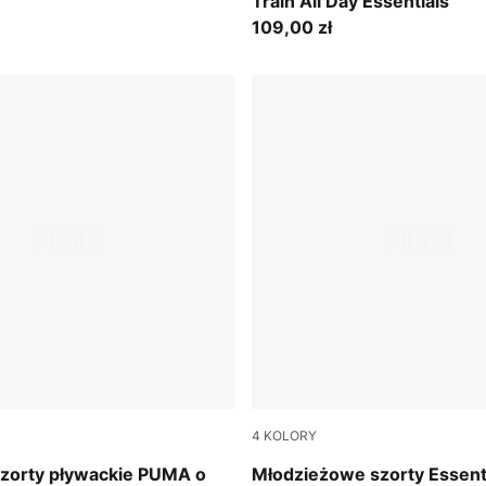
Train All Day Essentials
109,00 zł
4
KOLORY
PUMA Pink
szorty pływackie PUMA o
Młodzieżowe szorty Essenti