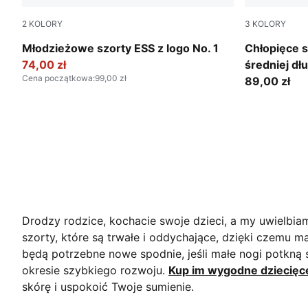
2
KOLORY
3
KOLORY
Puma Black
bright blue
Młodzieżowe szorty ESS z logo No. 1
Chłopięce 
74,00 zł
średniej dł
Cena początkowa
:
99,00 zł
89,00 zł
Drodzy rodzice, kochacie swoje dzieci, a my uwielbia
szorty, które są trwałe i oddychające, dzięki czemu m
będą potrzebne nowe spodnie, jeśli małe nogi potkną s
okresie szybkiego rozwoju.
Kup im wygodne dziecięc
skórę i uspokoić Twoje sumienie.