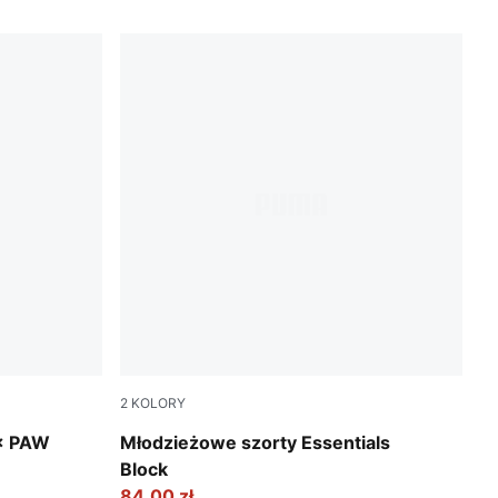
2
KOLORY
New Navy
× PAW
Młodzieżowe szorty Essentials
Block
84,00 zł