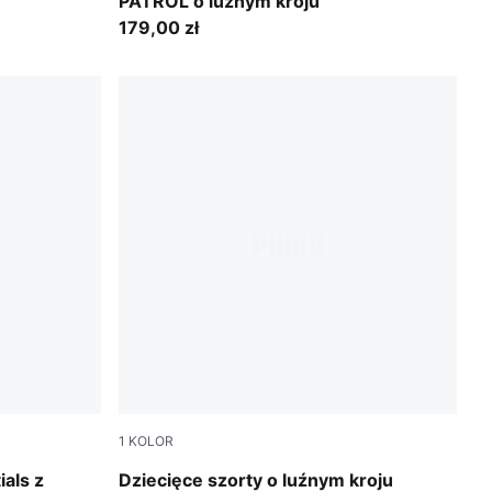
PATROL o luźnym kroju
179,00 zł
1
KOLOR
Blue Jewel
als z
Dziecięce szorty o luźnym kroju