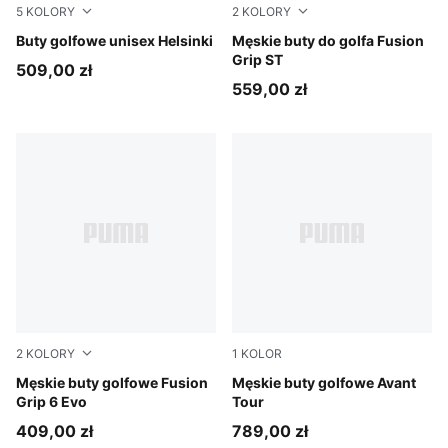
5
KOLORY
2
KOLORY
PUMA White-PUMA Black
Buty golfowe unisex Helsinki
PUMA Black-PUMA Silver
Męskie buty do golfa Fusion
Grip ST
509,00 zł
559,00 zł
2
KOLORY
1
KOLOR
PUMA Black-PUMA Silver
Męskie buty golfowe Fusion
PUMA White-Feather Gray
Męskie buty golfowe Avant
Grip 6 Evo
Tour
409,00 zł
789,00 zł