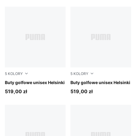
5
KOLORY
5
KOLORY
Inky Blue-Deep Navy-Buttercream
Buty golfowe unisex Helsinki
Fudge-Birch-Warm White
Buty golfowe unisex Helsinki
519,00 zł
519,00 zł