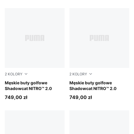
2
KOLORY
2
KOLORY
PUMA White-PUMA Black-Apple Spritz
Męskie buty golfowe
PUMA Black-PUMA White
Męskie buty golfowe
Shadowcat NITRO™ 2.0
Shadowcat NITRO™ 2.0
749,00 zł
749,00 zł