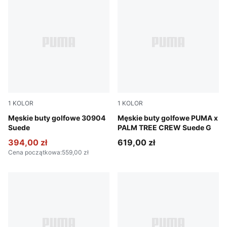
1
KOLOR
1
KOLOR
Warm White-Luso Green
Męskie buty golfowe 30904
PUMA White-Glowing Pink
Męskie buty golfowe PUMA x
Suede
PALM TREE CREW Suede G
394,00 zł
619,00 zł
Cena początkowa
:
559,00 zł