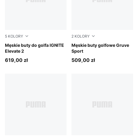
5
KOLORY
2
KOLORY
PUMA Black-PUMA Silver-Slate Sky
Męskie buty do golfa IGNITE
PUMA White-Fudge-Dark Sa
Męskie buty golfowe Gruve
Elevate 2
Sport
619,00 zł
509,00 zł