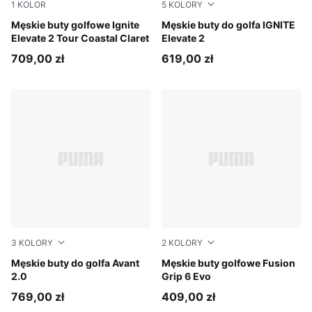
1
KOLOR
5
KOLORY
Warm White-Alpine Snow-Midnight Petrol
Męskie buty golfowe Ignite
PUMA White-Dark Indigo-Ic
Męskie buty do golfa IGNITE
Elevate 2 Tour Coastal Claret
Elevate 2
709,00 zł
619,00 zł
3
KOLORY
2
KOLORY
Warm White-Mouse Gray-Totally Taupe
Męskie buty do golfa Avant
PUMA White-PUMA Silver
Męskie buty golfowe Fusion
2.0
Grip 6 Evo
769,00 zł
409,00 zł