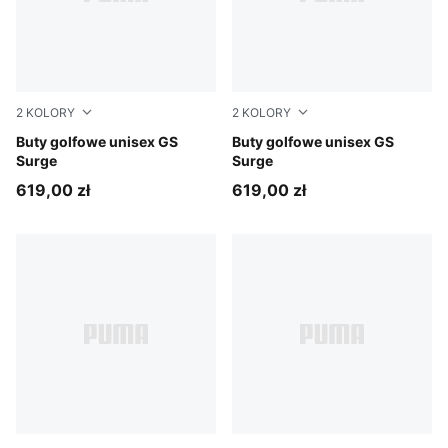
2
KOLORY
2
KOLORY
PUMA Black-Warm White-PUMA Black
Buty golfowe unisex GS
PUMA White-Vapor Gray-Mo
Buty golfowe unisex GS
Surge
Surge
619,00 zł
619,00 zł