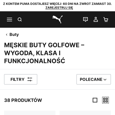
Z KONTEM PUMA DOSTAJESZ WIĘCEJ: 60 DNI NA ZWROT ZAMIAST 30.
ZAREJESTRUJ SIĘ
SZUKAJ
CZAT NA Ż
MOJE 
KO
PUMA.com
Buty
MĘSKIE BUTY GOLFOWE –
WYGODA, KLASA I
FUNKCJONALNOŚĆ
FILTRY
POLECANE
SORTUJ WEDŁUG
38 PRODUKTÓW
38 PRODUKTÓW