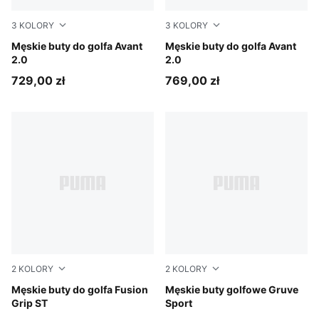
3
KOLORY
3
KOLORY
PUMA Black-Flat Dark Gray-Lemon Crush
Męskie buty do golfa Avant
PUMA White-Deep Navy-Spr
Męskie buty do golfa Avant
2.0
2.0
729,00 zł
769,00 zł
2
KOLORY
2
KOLORY
PUMA White-PUMA Silver-Deep Navy
Męskie buty do golfa Fusion
Deep Navy-Ash Gray
Męskie buty golfowe Gruve
Grip ST
Sport