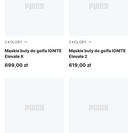
2
KOLORY
5
KOLORY
Slate Sky-PUMA Black-Ash Gray
Męskie buty do golfa IGNITE
PUMA White-Speed Blue-App
Męskie buty do golfa IGNITE
Elevate X
Elevate 2
699,00 zł
619,00 zł