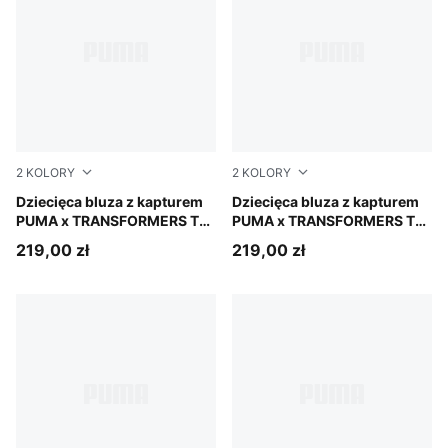
2
KOLORY
2
KOLORY
Racing Blue
Dziecięca bluza z kapturem
Puma Black
Dziecięca bluza z kapturem
PUMA x TRANSFORMERS T7
PUMA x TRANSFORMERS T7
Relaxed Graphic o luźnym
Relaxed Graphic o luźnym
219,00 zł
219,00 zł
kroju.
kroju.