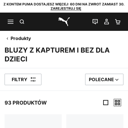
Z KONTEM PUMA DOSTAJESZ WIĘCEJ: 60 DNI NA ZWROT ZAMIAST 30.
ZAREJESTRUJ SIĘ
SZUKAJ
CZAT NA Ż
MOJE 
KO
PUMA.com
Produkty
BLUZY Z KAPTUREM I BEZ DLA
DZIECI
FILTRY
POLECANE
SORTUJ WEDŁUG
93 PRODUKTÓW
93 PRODUKTÓW