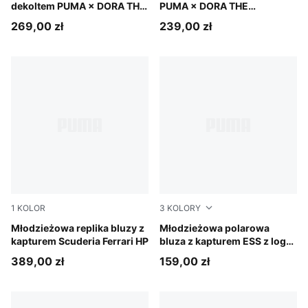
dekoltem PUMA × DORA THE
PUMA × DORA THE
EXPLORER T7 Relaxed Half-
EXPLORER o luźnym kroju
269,00 zł
239,00 zł
Zip
1
KOLOR
3
KOLORY
PUMA Red
Młodzieżowa replika bluzy z
Misty Pink
Młodzieżowa polarowa
kapturem Scuderia Ferrari HP
bluza z kapturem ESS z logo
No. 1
389,00 zł
159,00 zł