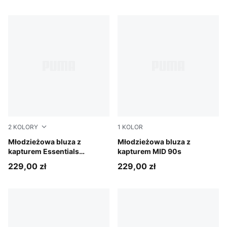
2
KOLORY
1
KOLOR
Puma Black
Młodzieżowa bluza z
White Glow Heather
Młodzieżowa bluza z
kapturem Essentials
kapturem MID 90s
Colourblocked
229,00 zł
229,00 zł