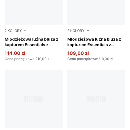
2
KOLORY
2
KOLORY
Puma Black
Młodzieżowa luźna bluza z
Wild Pink
Młodzieżowa luźna bluza z
kapturem Essentials z
kapturem Essentials z
efektem tie-dye
efektem tie-dye
114,00 zł
109,00 zł
Cena początkowa
:
219,00 zł
Cena początkowa
:
219,00 zł