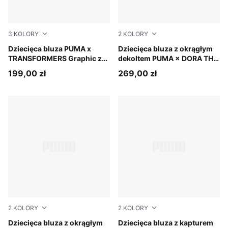
3
KOLORY
2
KOLORY
Chambray Blue
Dziecięca bluza PUMA x
Mauve Glow
Dziecięca bluza z okrągłym
TRANSFORMERS Graphic z
dekoltem PUMA × DORA THE
zamkiem 1/2
EXPLORER T7 Relaxed Half-
199,00 zł
269,00 zł
Zip
2
KOLORY
2
KOLORY
Chambray Blue
Dziecięca bluza z okrągłym
Bright Papaya
Dziecięca bluza z kapturem