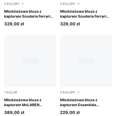
2
KOLORY
2
KOLORY
Rosso Corsa
Młodzieżowa bluza z
Puma Black
Młodzieżowa bluza z
kapturem Scuderia Ferrari
kapturem Scuderia Ferrari
Coloured Shield z dzianiny
Coloured Shield z dzianiny
329,00 zł
329,00 zł
1
KOLOR
2
KOLORY
Papaya
Młodzieżowa bluza z
Midnight Petrol
Młodzieżowa bluza z
kapturem McLAREN
kapturem Essentials
MASTERCARD F1 TEAM
Colourblocked
389,00 zł
229,00 zł
Replica