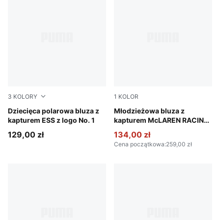
3
KOLORY
1
KOLOR
Mauve Glow
Dziecięca polarowa bluza z
Papaya
Młodzieżowa bluza z
kapturem ESS z logo No. 1
kapturem McLAREN RACING
Essentials
129,00 zł
134,00 zł
Cena początkowa
:
259,00 zł