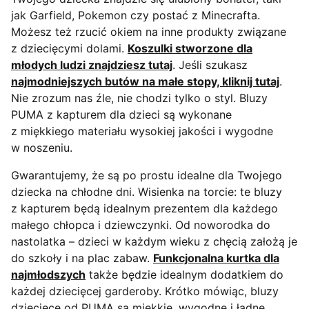
jak Garfield, Pokemon czy postać z Minecrafta.
Możesz też rzucić okiem na inne produkty związane
z dziecięcymi dolami.
Koszulki stworzone dla
młodych ludzi znajdziesz tutaj
. Jeśli szukasz
najmodniejszych butów na małe stopy, kliknij tutaj
.
Nie zrozum nas źle, nie chodzi tylko o styl. Bluzy
PUMA z kapturem dla dzieci są wykonane
z miękkiego materiału wysokiej jakości i wygodne
w noszeniu.
Gwarantujemy, że są po prostu idealne dla Twojego
dziecka na chłodne dni. Wisienka na torcie: te bluzy
z kapturem będą idealnym prezentem dla każdego
małego chłopca i dziewczynki. Od noworodka do
nastolatka – dzieci w każdym wieku z chęcią założą je
do szkoły i na plac zabaw.
Funkcjonalna kurtka dla
najmłodszych
także będzie idealnym dodatkiem do
każdej dziecięcej garderoby. Krótko mówiąc, bluzy
dziecięce od PUMA są miękkie, wygodne i ładne.