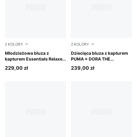
2
KOLORY
2
KOLORY
Puma Black
Młodzieżowa bluza z
Chambray Blue
Dziecięca bluza z kapturem
kapturem Essentials Relaxed
PUMA × DORA THE
Cropped z obszernym
EXPLORER o luźnym kroju
229,00 zł
239,00 zł
rękawem