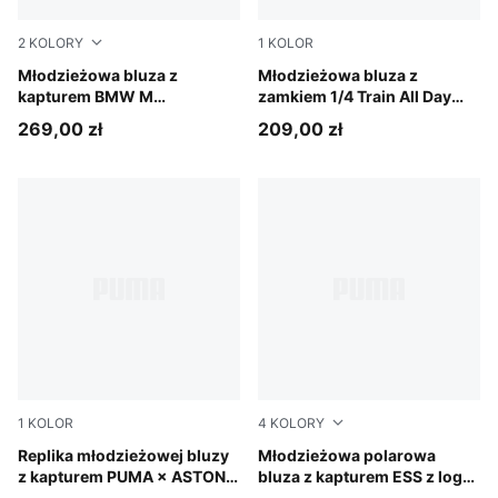
2
KOLORY
1
KOLOR
Pro Blue-M Color
Młodzieżowa bluza z
Puma Black
Młodzieżowa bluza z
kapturem BMW M
zamkiem 1/4 Train All Day
MOTORSPORT Essentials
Essentials
269,00 zł
209,00 zł
1
KOLOR
4
KOLORY
Green Lux
Replika młodzieżowej bluzy
Puma Black
Młodzieżowa polarowa
z kapturem PUMA × ASTON
bluza z kapturem ESS z logo
MARTIN ARAMCO F1® TEAM
No. 1