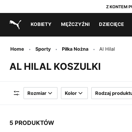
Z KONTEM P
KOBIETY
MĘŻCZYŹNI
DZIECIĘCE
PUMA.com
Outlet ostatnich rozmiarów
Outlet ostatnich rozmiarów
PUMA x TRANSFORMERS
PUMA x DORA THE EXPLORER
Outlet ostatnich rozmiarów
Home
Sporty
Piłka Nożna
Al Hilal
AL HILAL KOSZULKI
Rozmiar
Kolor
Rodzaj produkt
Filtry
5 PRODUKTÓW