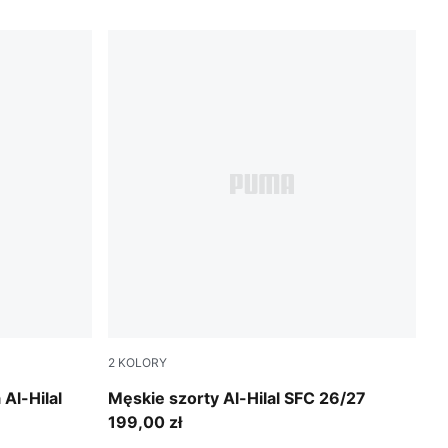
2
KOLORY
Blue Intense-Vibrant Silver
Al-Hilal
Męskie szorty Al-Hilal SFC 26/27
199,00 zł