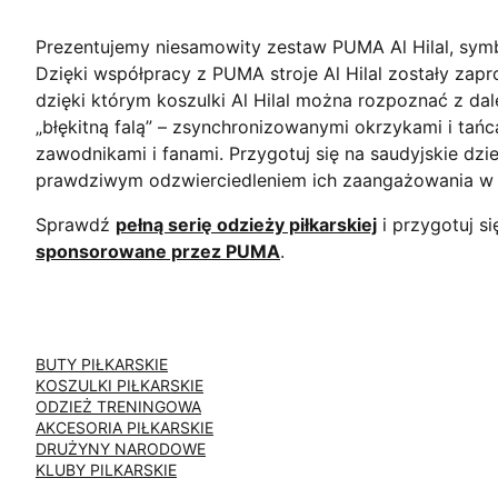
Prezentujemy niesamowity zestaw PUMA Al Hilal, symb
Dzięki współpracy z PUMA stroje Al Hilal zostały zapr
dzięki którym koszulki Al Hilal można rozpoznać z dale
„błękitną falą” – zsynchronizowanymi okrzykami i tań
zawodnikami i fanami. Przygotuj się na saudyjskie dzi
prawdziwym odzwierciedleniem ich zaangażowania w 
Sprawdź
pełną serię odzieży piłkarskiej
i przygotuj s
sponsorowane przez PUMA
.
BUTY PIŁKARSKIE
KOSZULKI PIŁKARSKIE
ODZIEŻ TRENINGOWA
AKCESORIA PIŁKARSKIE
DRUŻYNY NARODOWE
KLUBY PILKARSKIE