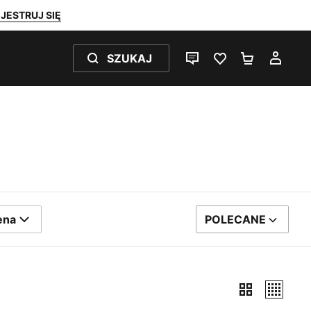
JESTRUJ SIĘ
SZUKAJ
CZAT NA ŻYWO
ULUBIONE 0
KOSZYK 
MOJ
ena
POLECANE
SORTUJ WEDŁUG