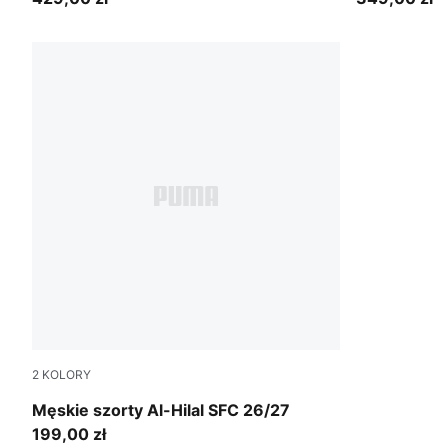
2
KOLORY
PUMA White-Deep Navy
Męskie szorty Al-Hilal SFC 26/27
199,00 zł