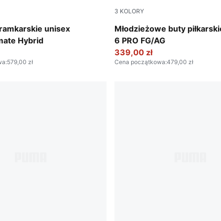
3
KOLORY
Poison Pink-Lime Squeeze
Poison Pink-PUMA White-Su
ramkarskie unisex
Młodzieżowe buty piłkarsk
mate Hybrid
6 PRO FG/AG
339,00 zł
wa
:
579,00 zł
Cena początkowa
:
479,00 zł