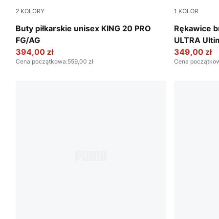
2
KOLORY
1
KOLOR
PUMA White-Poison Pink-Bright Aqua
Ultra Blue-
Buty piłkarskie unisex KING 20 PRO
Rękawice b
FG/AG
ULTRA Ulti
394,00 zł
349,00 zł
Cena początkowa
:
559,00 zł
Cena początko