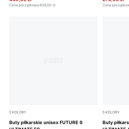
Cena początkowa
:
639,00 zł
Cena początko
5
KOLORY
5
KOLORY
Poison Pink-Sun Stream-Bright Aqua-PUMA White
Poison Pink
Buty piłkarskie unisex FUTURE 9
Buty piłkar