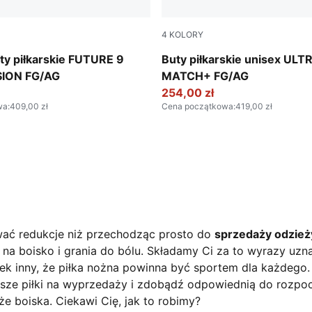
4
KOLORY
-Sun Stream-Bright Aqua-PUMA White
Poison Pink-PUMA White-Su
ty piłkarskie FUTURE 9
Buty piłkarskie unisex ULT
ION FG/AG
MATCH+ FG/AG
254,00 zł
wa
:
409,00 zł
Cena początkowa
:
419,00 zł
ować redukcje niż przechodząc prosto do
sprzedaży odzieży
 na boisko i grania do bólu. Składamy Ci za to wyrazy uzn
iek inny, że piłka nożna powinna być sportem dla każdego. 
nasze piłki na wyprzedaży i zdobądź odpowiednią do rozpo
że boiska. Ciekawi Cię, jak to robimy?