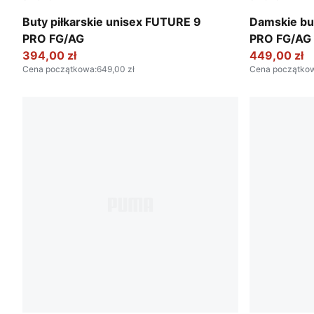
Poison Pink-Sun Stream-Bright Aqua-PUMA White
Poison Pink
Buty piłkarskie unisex FUTURE 9
Damskie bu
PRO FG/AG
PRO FG/AG
394,00 zł
449,00 zł
Cena początkowa
:
649,00 zł
Cena początko