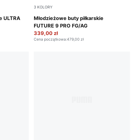
3
KOLORY
n Stream-Bright Aqua-PUMA Black
Poison Pink-Sun Stream-Bright Aqua-PUMA 
ie ULTRA
Młodzieżowe buty piłkarskie
FUTURE 9 PRO FG/AG
339,00 zł
Cena początkowa
:
479,00 zł