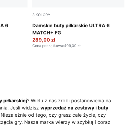
3
KOLORY
n Stream-Bright Aqua-PUMA Black
Poison Pink-PUMA White-Sun Stream-Brigh
RA 6
Damskie buty piłkarskie ULTRA 6
MATCH+ FG
289,00 zł
Cena początkowa
:
409,00 zł
 piłkarskiej
? Wielu z nas zrobi postanowienia na
ania.
Jeśli widzisz
wyprzedaż na zestawy i buty
Niezależnie od tego, czy grasz całe życie, czy
częcia gry. Nasza marka wierzy w szybką i coraz