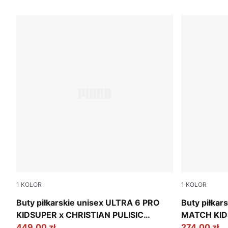
1000 PRODUKTÓW
1
KOLOR
1
KOLOR
PUMA White-Pink Lilac-Dusky Blue
PUMA White-
Buty piłkarskie unisex ULTRA 6 PRO
Buty piłkar
KIDSUPER x CHRISTIAN PULISIC
MATCH KID
FG/AG
449,00 zł
PULISIC FG
274,00 zł