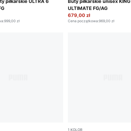
MA Black
a-PUMA White-Sun Stream-Poison Pink-PUMA Black
PUMA White-Poison Pink-Br
y piłkarskie ULTRA 6
Buty piłkarskie unisex KING
FG
ULTIMATE FG/AG
679,00 zł
wa
:
999,00 zł
Cena początkowa
:
969,00 zł
1
KOLOR