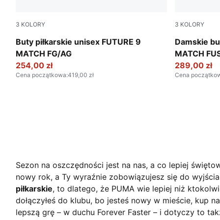
3
KOLORY
3
KOLORY
Poison Pink-Sun Stream-Bright Aqua-PUMA White
Poison Pink
Buty piłkarskie unisex FUTURE 9
Damskie bu
MATCH FG/AG
MATCH FUS
254,00 zł
289,00 zł
Cena początkowa
:
419,00 zł
Cena początko
Sezon na oszczędności jest na nas, a co lepiej święt
nowy rok, a Ty wyraźnie zobowiązujesz się do wyjścia
piłkarskie
, to dlatego, że PUMA wie lepiej niż ktokolw
dołączyłeś do klubu, bo jesteś nowy w mieście, kup 
lepszą grę – w duchu Forever Faster – i dotyczy to tak