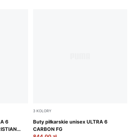
3
KOLORY
y Blue
Poison Pink-PUMA White-Sun Stream-Brigh
RA 6
Buty piłkarskie unisex ULTRA 6
ISTIAN
CARBON FG
844,00 zł