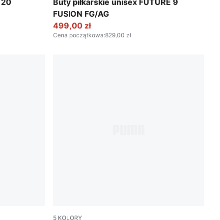
ight Aqua
Poison Pink-Sun Stream-Bright Aqua-PUMA 
 20
Buty piłkarskie unisex FUTURE 9
FUSION FG/AG
499,00 zł
Cena początkowa
:
829,00 zł
5
KOLORY