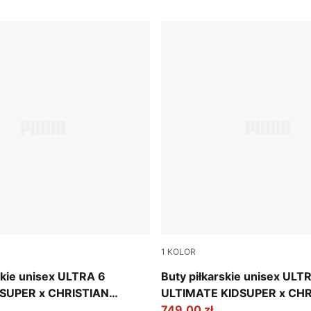
1
KOLOR
Pink Lilac-Dusky Blue
PUMA White-Pink Lilac-Dusk
skie unisex ULTRA 6
Buty piłkarskie unisex ULT
SUPER x CHRISTIAN
ULTIMATE KIDSUPER x CHR
/AG
PULISIC FG
749,00 zł