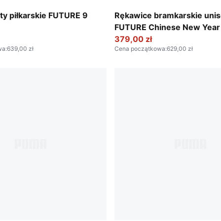
-Sun Stream-Bright Aqua-PUMA White
Ultra Blue-Poison Pink-PUM
ty piłkarskie FUTURE 9
Rękawice bramkarskie uni
FUTURE Chinese New Year 
NC
379,00 zł
wa
:
639,00 zł
Cena początkowa
:
629,00 zł