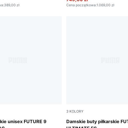
wa
:
389,00 zł
Cena początkowa
:
1.069,00 zł
3
KOLORY
-Sun Stream-Bright Aqua-PUMA White
Poison Pink-Sun Stream-Br
skie unisex FUTURE 9
Damskie buty piłkarskie F