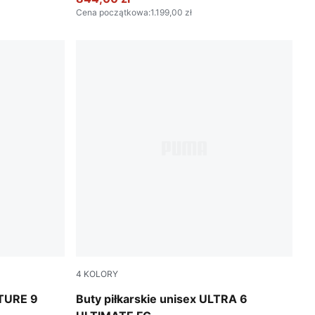
Cena początkowa
:
1.199,00 zł
4
KOLORY
ight Aqua-PUMA White
Poison Pink-PUMA White-Sun Stream-Brigh
UTURE 9
Buty piłkarskie unisex ULTRA 6