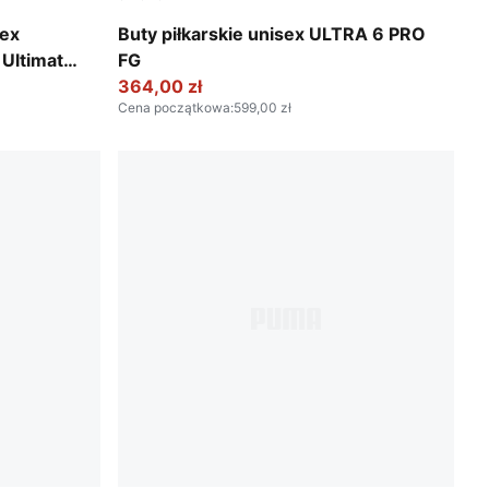
A White
Poison Pink-PUMA White-Sun Stream-Brigh
sex
Buty piłkarskie unisex ULTRA 6 PRO
Ultimate
FG
364,00 zł
Cena początkowa
:
599,00 zł