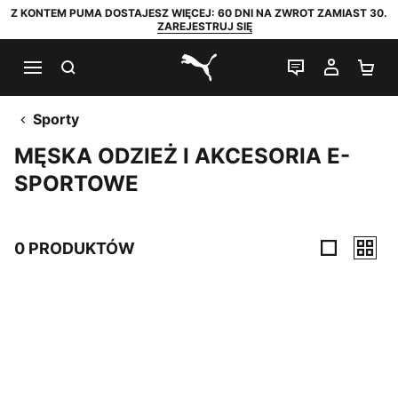
Z KONTEM PUMA DOSTAJESZ WIĘCEJ: 60 DNI NA ZWROT ZAMIAST 30.
ZAREJESTRUJ SIĘ
SZUKAJ
CZAT NA Ż
MOJE 
KO
PUMA.com
Sporty
MĘSKA ODZIEŻ I AKCESORIA E-
SPORTOWE
0 PRODUKTÓW
0 PRODUKTÓW