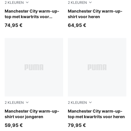
2
KLEUREN
2
KLEUREN
PUMA Black-Archive Gold
Manchester City warm-up-
PUMA Black-Archive Gold
Manchester City warm-up-
top met kwartrits voor
shirt voor heren
jongeren
74,95 €
64,95 €
2
KLEUREN
2
KLEUREN
PUMA Black-Archive Gold
Manchester City warm-up-
PUMA Black-Archive Gold
Manchester City warm-up-
shirt voor jongeren
top met kwartrits voor heren
59,95 €
79,95 €