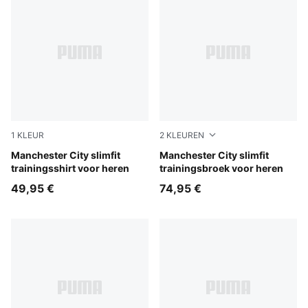
1
KLEUR
2
KLEUREN
Dewdrop-Blue Jewel
Manchester City slimfit
Blue Jewel-Dewdrop
Manchester City slimfit
trainingsshirt voor heren
trainingsbroek voor heren
49,95 €
74,95 €