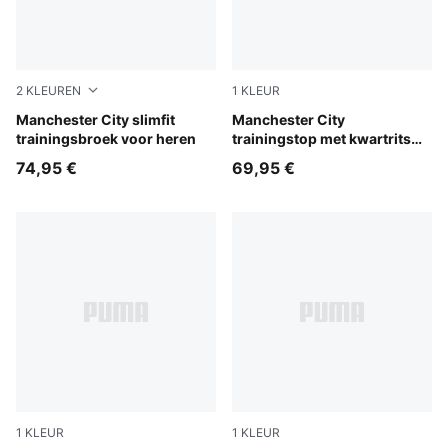
2
KLEUREN
1
KLEUR
PUMA Black-Cast Iron
Manchester City slimfit
Dewdrop-Blue Jewel
Manchester City
trainingsbroek voor heren
trainingstop met kwartrits
voor jongeren
74,95 €
69,95 €
1
KLEUR
1
KLEUR