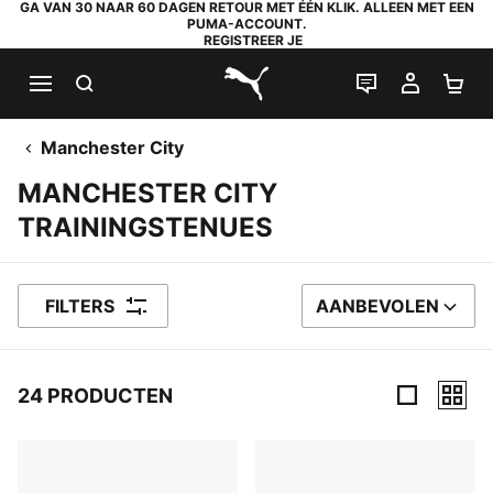
GA VAN 30 NAAR 60 DAGEN RETOUR MET ÉÉN KLIK. ALLEEN MET EEN
PUMA-ACCOUNT.
REGISTREER JE
ZOEKEN
LIVE CHAT
MIJN A
WI
PUMA.com
Manchester City
MANCHESTER CITY
TRAININGSTENUES
FILTERS
AANBEVOLEN
SORTEER OP
24 PRODUCTEN
24 producten