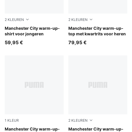
2
KLEUREN
2
KLEUREN
Icy Blue-Regal Blue
Manchester City warm-up-
Icy Blue-Regal Blue
Manchester City warm-up-
shirt voor jongeren
top met kwartrits voor heren
59,95 €
79,95 €
1
KLEUR
2
KLEUREN
Icy Blue-Regal Blue
Manchester City warm-up-
Icy Blue-Regal Blue
Manchester City warm-up-