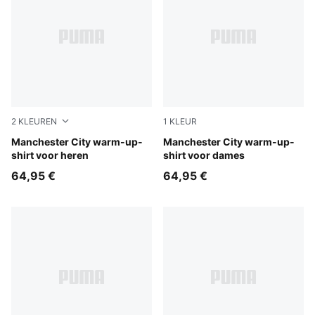
2
KLEUREN
1
KLEUR
Icy Blue-Regal Blue
Manchester City warm-up-
Icy Blue-Regal Blue
Manchester City warm-up-
shirt voor heren
shirt voor dames
64,95 €
64,95 €