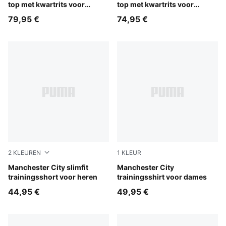
top met kwartrits voor
top met kwartrits voor
dames
jongeren
79,95 €
74,95 €
2
KLEUREN
1
KLEUR
Blue Jewel-Dewdrop
Manchester City slimfit
Dewdrop-Blue Jewel
Manchester City
trainingsshort voor heren
trainingsshirt voor dames
44,95 €
49,95 €