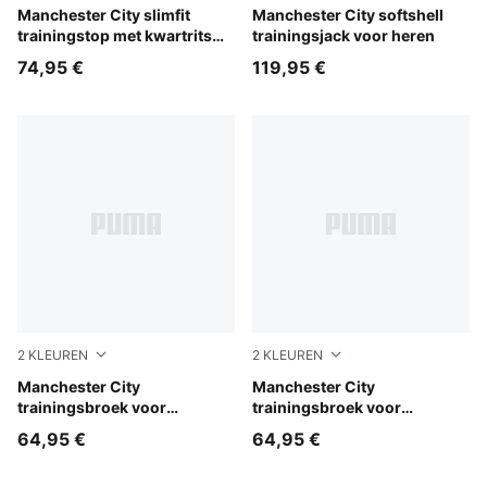
Dewdrop-Blue Jewel
Manchester City slimfit
Blue Jewel-Dewdrop
Manchester City softshell
trainingstop met kwartrits
trainingsjack voor heren
voor heren
74,95 €
119,95 €
2
KLEUREN
2
KLEUREN
PUMA Black-Cast Iron
Manchester City
Blue Jewel-Dewdrop
Manchester City
trainingsbroek voor
trainingsbroek voor
jongeren
jongeren
64,95 €
64,95 €