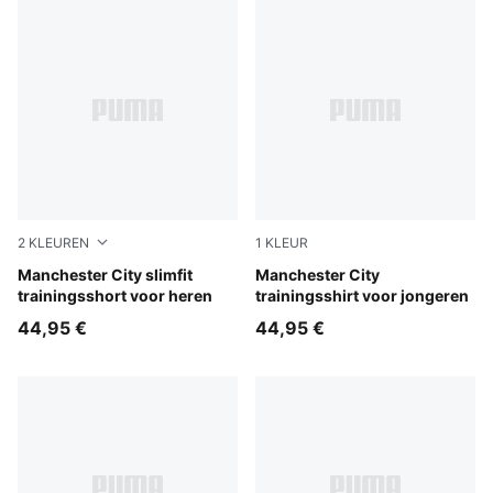
2
KLEUREN
1
KLEUR
PUMA Black-Cast Iron
Manchester City slimfit
Dewdrop-Blue Jewel
Manchester City
trainingsshort voor heren
trainingsshirt voor jongeren
44,95 €
44,95 €