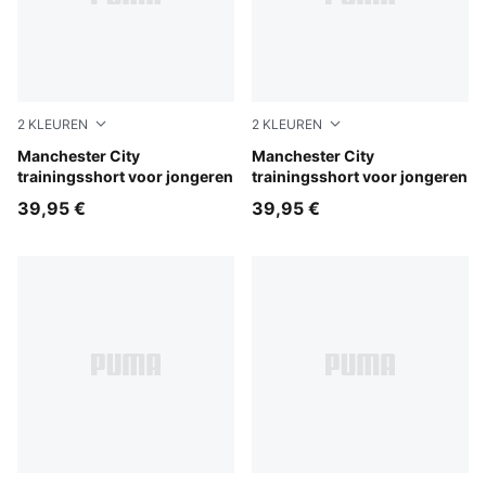
2
KLEUREN
2
KLEUREN
PUMA Black-Cast Iron
Manchester City
Blue Jewel-Dewdrop
Manchester City
trainingsshort voor jongeren
trainingsshort voor jongeren
39,95 €
39,95 €