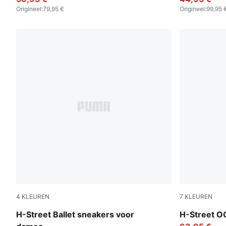
Origineel
:
79,95 €
Origineel
:
99,95 
4
KLEUREN
7
KLEUREN
PUMA Black-PUMA Silver
Frosted Ivo
H-Street Ballet sneakers voor
H-Street O