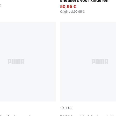
sneakers voor kinderen
€
50,95 €
Origineel
:
99,95 €
1
KLEUR