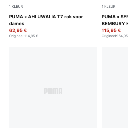
1
KLEUR
1
KLEUR
Archive Green-AOP
Pineapple I
PUMA x AHLUWALIA T7 rok voor
PUMA x SE
dames
BEMBURY KI
62,95 €
heren
115,95 €
Origineel
:
114,95 €
Origineel
:
164,95