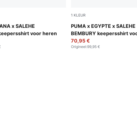
1
KLEUR
Green Fruit
PUMA Green-Fast Green
ANA x SALEHE
PUMA x EGYPTE x SALEHE
epersshirt voor heren
BEMBURY keepersshirt voo
70,95 €
€
Origineel
:
99,95 €