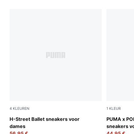
114 producten
4
KLEUREN
1
KLEUR
Warm White-PUMA Silver
Energizing 
H-Street Ballet sneakers voor
PUMA x PO
dames
sneakers vo
56,95 €
44,95 €