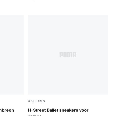
4
KLEUREN
low
Lime Smash-PUMA Silver
mbreon
H-Street Ballet sneakers voor