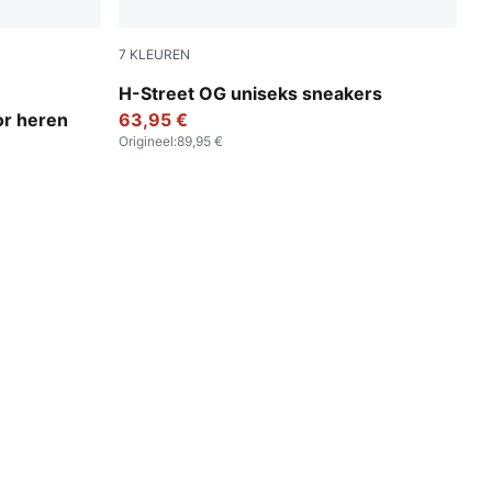
7
KLEUREN
Mint Jelly-PUMA Silver
H-Street OG uniseks sneakers
r heren
63,95 €
Origineel
:
89,95 €