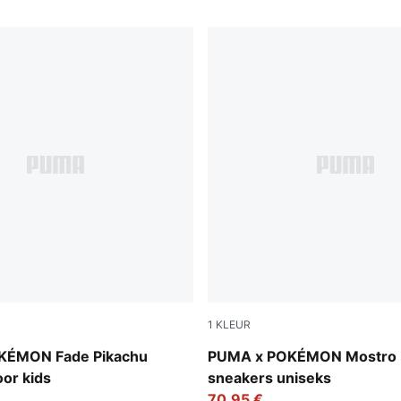
1
KLEUR
Yellow-PUMA Black
Pearl Pink-Strong Gray
KÉMON Fade Pikachu
PUMA x POKÉMON Mostro 
or kids
sneakers uniseks
70,95 €