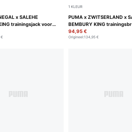
1
KLEUR
ce
Team Regal Red
NEGAL x SALEHE
PUMA x ZWITSERLAND x S
NG trainingsjack voor
BEMBURY KING trainingsbr
heren
94,95 €
 €
Origineel
:
134,95 €