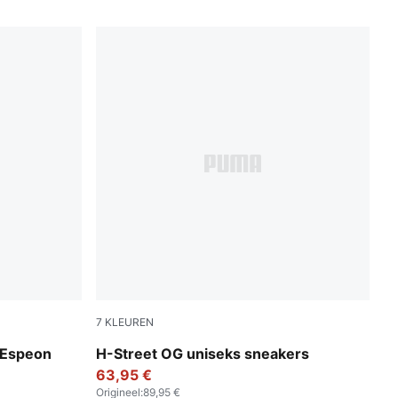
7
KLEUREN
PUMA Black-PUMA Silver
Espeon
H-Street OG uniseks sneakers
63,95 €
Origineel
:
89,95 €