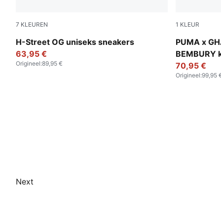
7
KLEUREN
1
KLEUR
Poison Pink-PUMA Silver
Lime Smash-
H-Street OG uniseks sneakers
PUMA x GH
63,95 €
BEMBURY ke
Origineel
:
89,95 €
70,95 €
Origineel
:
99,95 
Next