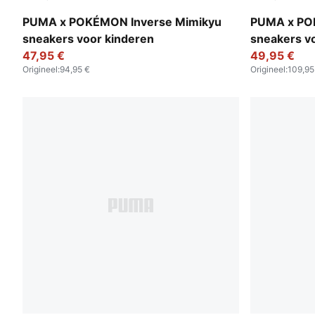
Alpine Snow-PUMA Black
Energizing 
PUMA x POKÉMON Inverse Mimikyu
PUMA x PO
sneakers voor kinderen
sneakers v
47,95 €
49,95 €
Origineel
:
94,95 €
Origineel
:
109,95