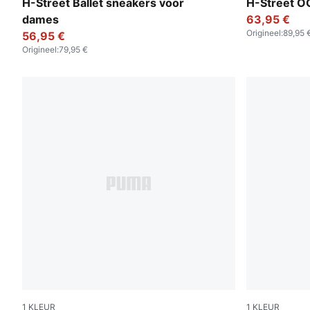
Pink Shimmer-PUMA Silver
Fizzy Green
H-Street Ballet sneakers voor
H-Street O
dames
63,95 €
Origineel
:
89,95 
56,95 €
Origineel
:
79,95 €
1
KLEUR
1
KLEUR