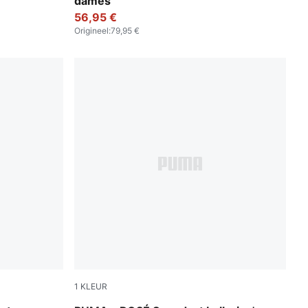
dames
56,95 €
Origineel
:
79,95 €
1
KLEUR