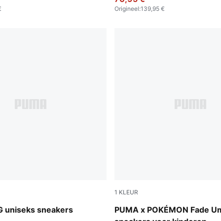
€
Origineel
:
139,95 €
1
KLEUR
ry-PUMA Silver
PUMA Black-Energizing Yel
G uniseks sneakers
PUMA x POKÉMON Fade U