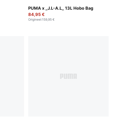
Dark Umber
PUMA x _J.L-A.L_ 13L Hobo Bag
84,95 €
Origineel
:
159,95 €