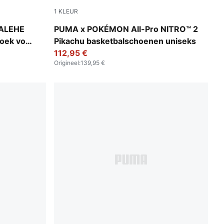
1
KLEUR
Sun Ray Yellow-Red Glamour
ALEHE
PUMA x POKÉMON All-Pro NITRO™ 2
oek voor
Pikachu basketbalschoenen uniseks
112,95 €
Origineel
:
139,95 €