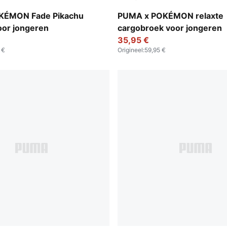
Yellow-PUMA Black
Alpine Snow
KÉMON Fade Pikachu
PUMA x POKÉMON relaxte
oor jongeren
cargobroek voor jongeren
35,95 €
 €
Origineel
:
59,95 €