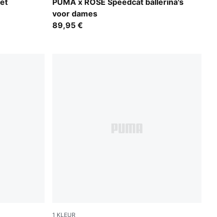
Warm White-PUMA Black-Frosty Pink
et
PUMA x ROSÉ Speedcat ballerina's
voor dames
89,95 €
1
KLEUR