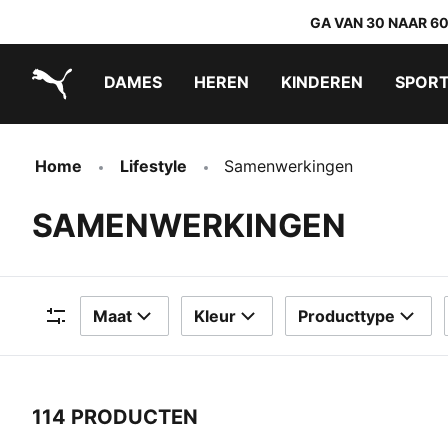
GA VAN 30 NAAR 6
DAMES
HEREN
KINDEREN
SPOR
PUMA.com
PUMA x TRANSFORMERS
PUMA x DORA THE EXPLORER
Makkelijk aan te trekken schoenen
Home
Lifestyle
Samenwerkingen
SAMENWERKINGEN
Maat
Kleur
Producttype
Filters
114 PRODUCTEN