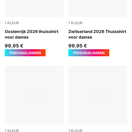
1
KLEUR
1
KLEUR
PUMA Red-PUMA Black
Oostenrijk 2026 thuisshirt
PUMA Red-PUMA White
Zwitserland 2026 Thuisshirt
voor dames
voor dames
99,95 €
99,95 €
PERSONALISEREN
PERSONALISEREN
1
KLEUR
1
KLEUR