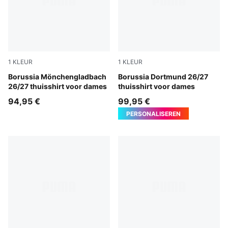
1
KLEUR
1
KLEUR
PUMA White-Archive Green
Borussia Mönchengladbach
Faster Yellow-PUMA Black
Borussia Dortmund 26/27
26/27 thuisshirt voor dames
thuisshirt voor dames
94,95 €
99,95 €
PERSONALISEREN