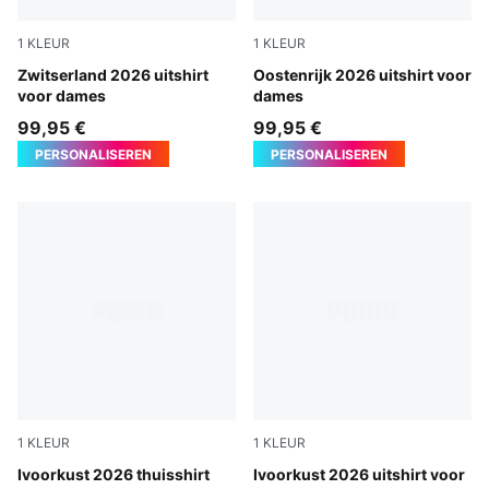
1
KLEUR
1
KLEUR
Sea Glass-Dark Indigo
Zwitserland 2026 uitshirt
PUMA White-Mint Melt
Oostenrijk 2026 uitshirt voor
voor dames
dames
99,95 €
99,95 €
PERSONALISEREN
PERSONALISEREN
1
KLEUR
1
KLEUR
Rickie Orange-Sport Green
Ivoorkust 2026 thuisshirt
PUMA White-Warm Chestnut
Ivoorkust 2026 uitshirt voor