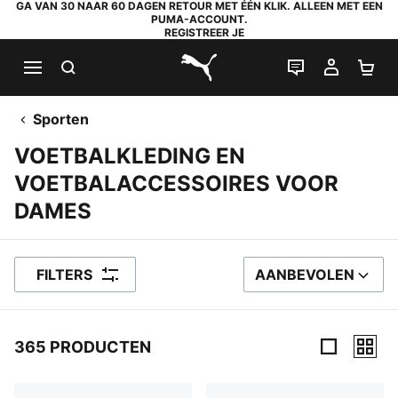
GA VAN 30 NAAR 60 DAGEN RETOUR MET ÉÉN KLIK. ALLEEN MET EEN
PUMA-ACCOUNT.
REGISTREER JE
ZOEKEN
LIVE CHAT
MIJN A
WI
PUMA.com
Sporten
VOETBALKLEDING EN
VOETBALACCESSOIRES VOOR
DAMES
FILTERS
AANBEVOLEN
SORTEER OP
365 PRODUCTEN
365 producten