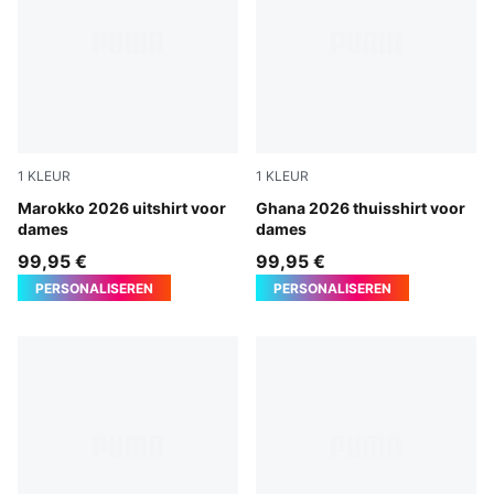
1
KLEUR
1
KLEUR
PUMA White-Victory Gold
Marokko 2026 uitshirt voor
PUMA White-PUMA Black
Ghana 2026 thuisshirt voor
dames
dames
99,95 €
99,95 €
PERSONALISEREN
PERSONALISEREN