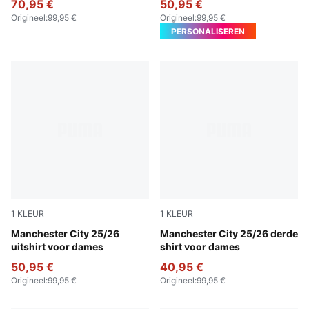
70,95 €
50,95 €
Origineel
:
99,95 €
Origineel
:
99,95 €
PERSONALISEREN
1
KLEUR
1
KLEUR
Puma Black
Manchester City 25/26
Cool Weather-Pro Green
Manchester City 25/26 derde
uitshirt voor dames
shirt voor dames
50,95 €
40,95 €
Origineel
:
99,95 €
Origineel
:
99,95 €