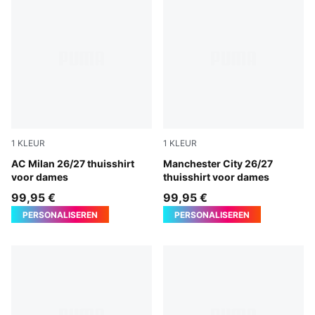
1
KLEUR
1
KLEUR
PUMA Black-For All Time Red
AC Milan 26/27 thuisshirt
Team Light Blue-Icy Blue
Manchester City 26/27
voor dames
thuisshirt voor dames
99,95 €
99,95 €
PERSONALISEREN
PERSONALISEREN