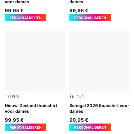
voor dames
dames
99,95 €
99,95 €
PERSONALISEREN
PERSONALISEREN
1
KLEUR
1
KLEUR
PUMA Black-PUMA Silver
Nieuw-Zeeland thuisshirt
PUMA White-Wild Green
Senegal 2026 thuisshirt voor
voor dames
dames
99,95 €
99,95 €
PERSONALISEREN
PERSONALISEREN