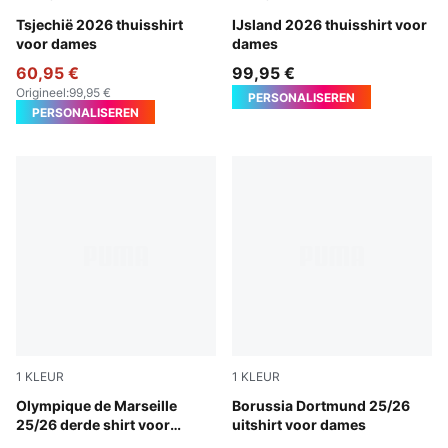
Dark Cherry-PUMA Navy
Tsjechië 2026 thuisshirt
Electro Royal-PUMA White
IJsland 2026 thuisshirt voor
voor dames
dames
60,95 €
99,95 €
Origineel
:
99,95 €
PERSONALISEREN
PERSONALISEREN
1
KLEUR
1
KLEUR
Vivid Blue-Bleu Azur
Olympique de Marseille
Silver Mist-Yellow Alert
Borussia Dortmund 25/26
25/26 derde shirt voor
uitshirt voor dames
dames