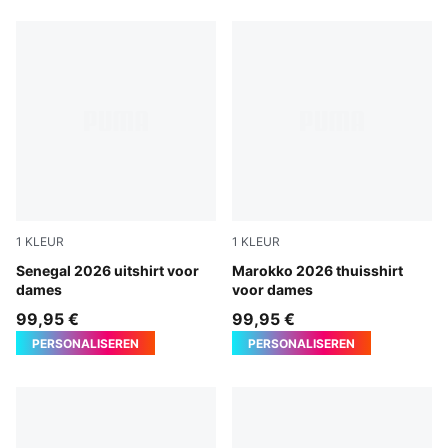
1
KLEUR
1
KLEUR
Wild Green-PUMA Red
Senegal 2026 uitshirt voor
Fast Red-Victory Gold
Marokko 2026 thuisshirt
dames
voor dames
99,95 €
99,95 €
PERSONALISEREN
PERSONALISEREN