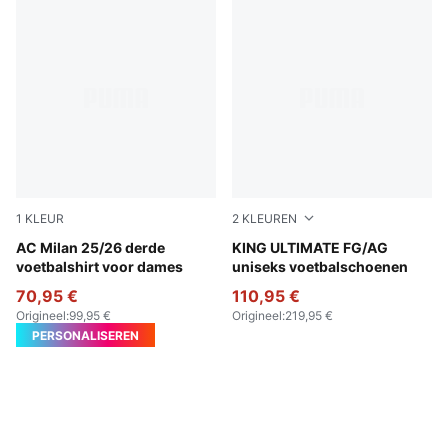
1
KLEUR
2
KLEUREN
Sunny Yellow-Dark Myrtle
AC Milan 25/26 derde
PUMA Black-Heat Fire-PUMA
KING ULTIMATE FG/AG
voetbalshirt voor dames
uniseks voetbalschoenen
70,95 €
110,95 €
Origineel
:
99,95 €
Origineel
:
219,95 €
PERSONALISEREN