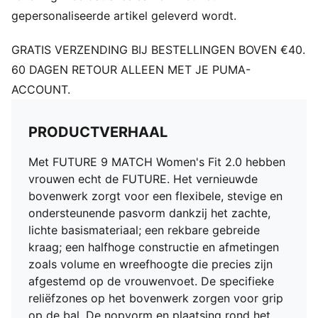
speelt of voor een doelpunt gaat
gepersonaliseerde artikel geleverd wordt.
DETAILS
Breedte: Normaal tot breed
GRATIS VERZENDING BIJ BESTELLINGEN BOVEN €40.
Type neus: Rond
60 DAGEN RETOUR ALLEEN MET JE PUMA-
Sluiting: Veters
ACCOUNT.
Type hak: Plat
FG/AG: Geschikt voor gebruik op harde, natuurlijke
ondergronden en kunstgras
PRODUCTVERHAAL
De vorm en plaatsing van de noppen rond het
draaipunt maken onbeperkte bewegingen van 360
Met FUTURE 9 MATCH Women's Fit 2.0 hebben
graden mogelijk, die nodig zijn voor explosieve
vrouwen echt de FUTURE. Het vernieuwde
richtingsveranderingen
bovenwerk zorgt voor een flexibele, stevige en
PASVORM DAMES Deze schoen is gemaakt voor
ondersteunende pasvorm dankzij het zachte,
dames, met afmetingen zoals volume en wreefhoogte
lichte basismateriaal; een rekbare gebreide
speciaal ontworpen voor de damesvoet
kraag; een halfhoge constructie en afmetingen
zoals volume en wreefhoogte die precies zijn
afgestemd op de vrouwenvoet. De specifieke
reliëfzones op het bovenwerk zorgen voor grip
op de bal. De nopvorm en plaatsing rond het