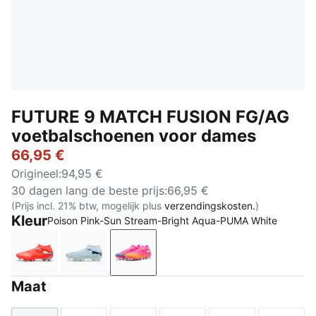
FUTURE 9 MATCH FUSION FG/AG
voetbalschoenen voor dames
66,95 €
Origineel
:
94,95 €
30 dagen lang de beste prijs
:
66,95 €
(Prijs incl. 21% btw, mogelijk plus
verzendingskosten.
)
Kleur
Poison Pink-Sun Stream-Bright Aqua-PUMA White
Glowing Red-PUMA White-PUMA Black-PUMA Silver
Icy Blue-Blue Jewel
Poison Pink-Sun Stream-Bright 
Maat