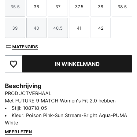
35.5
36
37
37.5
38
38.5
Maat
Maat
Maat
Maat
Maat
Maat
39
40
40.5
41
42
Maat
Maat
Maat
Maat
Maat
MATENGIDS
IN WINKELMAND
Toegevoegd aan favorieten
Beschrijving
PRODUCTVERHAAL
Met FUTURE 9 MATCH Women's Fit 2.0 hebben
vrouwen echt de FUTURE. Het vernieuwde bovenwerk
Stijl
:
108718_05
zorgt voor een flexibele, stevige en ondersteunende
Kleur
:
Poison Pink-Sun Stream-Bright Aqua-PUMA
pasvorm dankzij het zachte, lichte basismateriaal; een
White
rekbare gebreide kraag; een halfhoge constructie en
MEER LEZEN