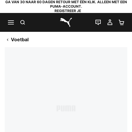
GA VAN 30 NAAR 60 DAGEN RETOUR MET ÉÉN KLIK. ALLEEN MET EEN
PUMA-ACCOUNT.
REGISTREER JE
ZOEKEN
LIVE CHAT
MIJN A
WI
PUMA.com
Voetbal