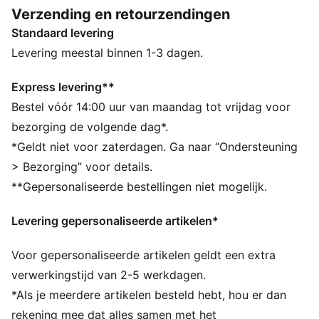
geven gerichte 3D-gripzones je meer controle over de
Verzending en retourzendingen
bal, of je nu langs verdedigers dribbelt, een pass
Standaard levering
maakt of voor een doelpunt gaat. De nopvorm en
plaatsing rond het draaipunt zorgen voor 360 graden
Levering meestal binnen 1-3 dagen.
wendbaarheid en bewegingsvrijheid, zodat je
verdedigers gemakkelijk van je af kunt schudden.
Express levering**
Playmakers, jullie creëren je eigen FUTURE.
Bestel vóór 14:00 uur van maandag tot vrijdag voor
ALLE INS EN OUTS
bezorging de volgende dag*.
PASVORM: De zachte voering in combinatie met een
*Geldt niet voor zaterdagen. Ga naar “Ondersteuning
speciaal breisel met meerdere texturen past zich aan
> Bezorging” voor details.
als een tweede huid, waardoor een nauwsluitende,
**Gepersonaliseerde bestellingen niet mogelijk.
natuurlijke pasvorm ontstaat die je stabiel houdt
zonder je te beperken
Levering gepersonaliseerde artikelen*
PASVORM: De PWRTAPE over de middenvoet houdt je
voet stevig op zijn plek en zorgt voor stabiliteit
Voor gepersonaliseerde artikelen geldt een extra
zonder je bewegingen in te perken
SKILL: Vernieuwde mesh-laag met 3D-gripzones voor
verwerkingstijd van 2-5 werkdagen.
verbeterde balgrip en controle
*Als je meerdere artikelen besteld hebt, hou er dan
WENDBAARHEID: De vorm en plaatsing van de
rekening mee dat alles samen met het