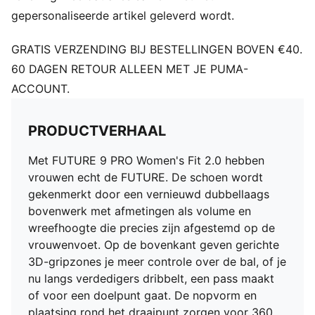
noppen rond het draaipunt zorgen voor 360 graden
gepersonaliseerde artikel geleverd wordt.
bewegingsvrijheid, die nodig is voor explosieve
richtingsveranderingen
GRATIS VERZENDING BIJ BESTELLINGEN BOVEN €40.
DETAILS
60 DAGEN RETOUR ALLEEN MET JE PUMA-
Breedte: Normaal
ACCOUNT.
Type neus: Rond
Sluiting: Veters
Type hak: Plat
PRODUCTVERHAAL
FG/AG: Geschikt voor gebruik op harde, natuurlijke
ondergronden en kunstgras
Met FUTURE 9 PRO Women's Fit 2.0 hebben
Lichte, verwijderbare inlegzool met NanoGrip-
vrouwen echt de FUTURE. De schoen wordt
technologie
gekenmerkt door een vernieuwd dubbellaags
PASVORM DAMES Deze schoen is gemaakt voor
bovenwerk met afmetingen als volume en
dames, met afmetingen zoals volume en wreefhoogte
wreefhoogte die precies zijn afgestemd op de
speciaal ontworpen voor de damesvoet
vrouwenvoet. Op de bovenkant geven gerichte
3D-gripzones je meer controle over de bal, of je
nu langs verdedigers dribbelt, een pass maakt
of voor een doelpunt gaat. De nopvorm en
plaatsing rond het draaipunt zorgen voor 360