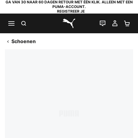
GA VAN 30 NAAR 60 DAGEN RETOUR MET ÉÉN KLIK. ALLEEN MET EEN
PUMA-ACCOUNT.
REGISTREER JE
ZOEKEN
LIVE CHAT
MIJN A
WI
PUMA.com
Schoenen