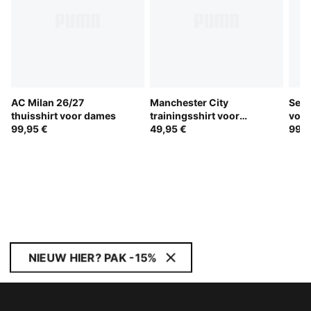
AC Milan 26/27
Manchester City
Sene
thuisshirt voor dames
trainingsshirt voor
voo
99,95 €
dames
49,95 €
99,9
NIEUW HIER? PAK -15%