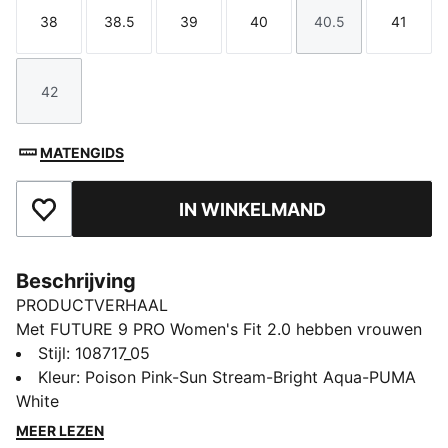
38
38.5
39
40
40.5
41
Maat
Maat
Maat
Maat
Maat
Maat
42
Maat
MATENGIDS
IN WINKELMAND
Toegevoegd aan favorieten
Beschrijving
PRODUCTVERHAAL
Met FUTURE 9 PRO Women's Fit 2.0 hebben vrouwen
echt de FUTURE. De schoen wordt gekenmerkt door
Stijl
:
108717_05
een vernieuwd dubbellaags bovenwerk met
Kleur
:
Poison Pink-Sun Stream-Bright Aqua-PUMA
afmetingen als volume en wreefhoogte die precies zijn
White
afgestemd op de vrouwenvoet. Op de bovenkant
MEER LEZEN