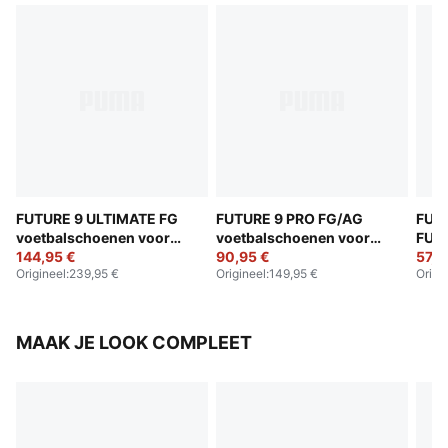
FUTURE 9 ULTIMATE FG
FUTURE 9 PRO FG/AG
FUT
voetbalschoenen voor
voetbalschoenen voor
FUS
dames
144,95 €
dames
90,95 €
voet
57,9
Origineel
:
239,95 €
Origineel
:
149,95 €
Origi
dam
MAAK JE LOOK COMPLEET