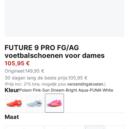
FUTURE 9 PRO FG/AG
voetbalschoenen voor dames
105,95 €
Origineel
:
149,95 €
30 dagen lang de beste prijs
:
105,95 €
(Prijs incl. 21% btw, mogelijk plus
verzendingskosten.
)
Kleur
Poison Pink-Sun Stream-Bright Aqua-PUMA White
Glowing Red-PUMA White-PUMA Black-PUMA Silver
Icy Blue-Blue Jewel
Poison Pink-Sun Stream-Bright 
Maat