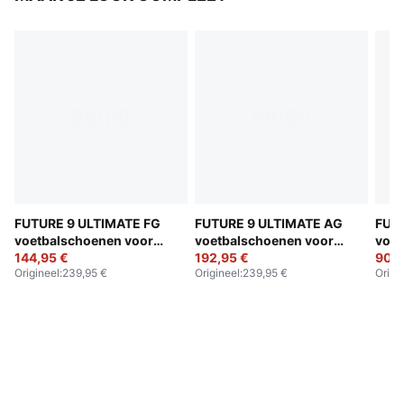
FUTURE 9 ULTIMATE FG
FUTURE 9 ULTIMATE AG
FUT
voetbalschoenen voor
voetbalschoenen voor
voet
dames
144,95 €
dames
192,95 €
dam
90,9
Origineel
:
239,95 €
Origineel
:
239,95 €
Origi