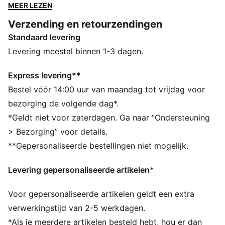
echte fans. Dankzij de soepele jacquardstof en
MEER LEZEN
dryCELL tech blijf je droog en comfortabel, waar het
Verzending en retourzendingen
spel je ook brengt.
Standaard levering
ALLE INS EN OUTS
VOCHTBEHEERSING: Technische dryCELL-materialen
Levering meestal binnen 1-3 dagen.
voeren vocht van de huid af zodat je droog en
comfortabel blijft
Express levering**
Als onderdeel van het RE:FIBRE programma is dit
Bestel vóór 14:00 uur van maandag tot vrijdag voor
kledingstuk gemaakt van minstens 95% gerecycled
bezorging de volgende dag*.
materiaal uit textielafval en andere gebruikte
*Geldt niet voor zaterdagen. Ga naar “Ondersteuning
materialen.
> Bezorging” voor details.
DETAILS
**Gepersonaliseerde bestellingen niet mogelijk.
Pasvorm: Normaal
Type hoofdmateriaal: Dubbelzijdig jacquard
Levering gepersonaliseerde artikelen*
Hals: Ronde hals
Korte mouwen
Voor gepersonaliseerde artikelen geldt een extra
Officieel teamlogo
verwerkingstijd van 2-5 werkdagen.
*Als je meerdere artikelen besteld hebt, hou er dan