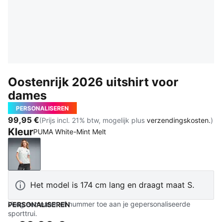
Oostenrijk 2026 uitshirt voor
dames
PERSONALISEREN
99,95 €
(Prijs incl. 21% btw, mogelijk plus
verzendingskosten.
)
Kleur
PUMA White-Mint Melt
PUMA White-Mint Melt
Het model is 174 cm lang en draagt maat S.
Voeg een naam of nummer toe aan je gepersonaliseerde
PERSONALISEREN
sporttrui.