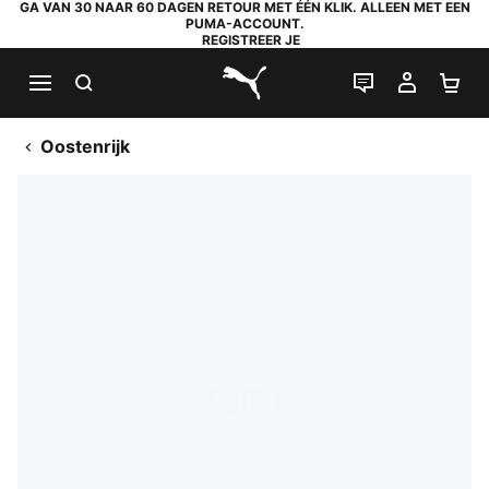
GA VAN 30 NAAR 60 DAGEN RETOUR MET ÉÉN KLIK. ALLEEN MET EEN
PUMA-ACCOUNT.
REGISTREER JE
ZOEKEN
LIVE CHAT
MIJN A
WI
PUMA.com
Oostenrijk