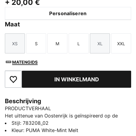
+
20,00 €
Personaliseren
Maat
XS
S
M
L
XL
XXL
Maat
Maat
Maat
Maat
Maat
Maat
MATENGIDS
IN WINKELMAND
Toegevoegd aan favorieten
Beschrijving
PRODUCTVERHAAL
Het uittenue van Oostenrijk is geïnspireerd op de
koffiehuizen van Wenen. Geef je wedstrijddag extra
Stijl
:
783208_02
stijl met dit opvallende shirt dat gemaakt is voor de
Kleur
:
PUMA White-Mint Melt