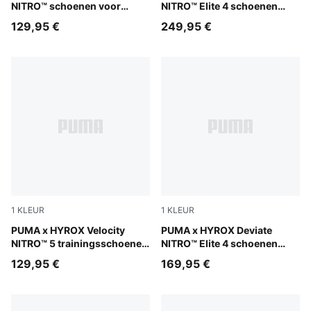
NITRO™ schoenen voor
NITRO™ Elite 4 schoenen
dames
voor dames
129,95 €
249,95 €
1
KLEUR
1
KLEUR
Intense Mint-Light Lavender
PUMA x HYROX Velocity
Pure Pink-PUMA White
PUMA x HYROX Deviate
NITRO™ 5 trainingsschoenen
NITRO™ Elite 4 schoenen
voor dames
voor dames
129,95 €
169,95 €