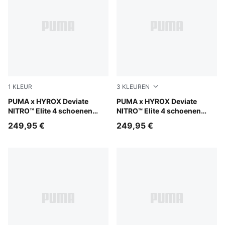
1
KLEUR
3
KLEUREN
Pure Pink-Electric Orchid-Deep Plum
PUMA x HYROX Deviate
PUMA White-PUMA Black
PUMA x HYROX Deviate
NITRO™ Elite 4 schoenen
NITRO™ Elite 4 schoenen
voor dames
voor dames
249,95 €
249,95 €