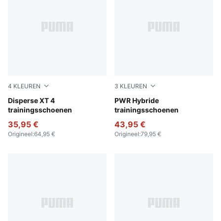
4
KLEUREN
3
KLEUREN
PUMA Black-Jasmine Flower-Wild Pink
Disperse XT 4
Baltic Sea Blue-Lux Lime-P
PWR Hybride
trainingsschoenen
trainingsschoenen
35,95 €
43,95 €
Origineel
:
64,95 €
Origineel
:
79,95 €