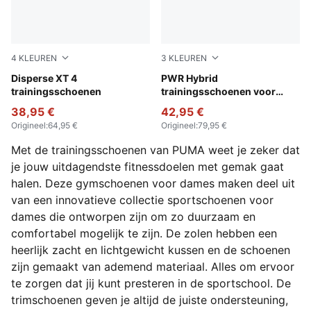
4
KLEUREN
3
KLEUREN
PUMA White-Baltic Sea Blue
Disperse XT 4
Electric Orchid-Plum Wine
PWR Hybrid
trainingsschoenen
trainingsschoenen voor
dames
38,95 €
42,95 €
Origineel
:
64,95 €
Origineel
:
79,95 €
Met de trainingsschoenen van PUMA weet je zeker dat
je jouw uitdagendste fitnessdoelen met gemak gaat
halen. Deze gymschoenen voor dames maken deel uit
van een innovatieve collectie sportschoenen voor
dames die ontworpen zijn om zo duurzaam en
comfortabel mogelijk te zijn. De zolen hebben een
heerlijk zacht en lichtgewicht kussen en de schoenen
zijn gemaakt van ademend materiaal. Alles om ervoor
te zorgen dat jij kunt presteren in de sportschool. De
trimschoenen geven je altijd de juiste ondersteuning,