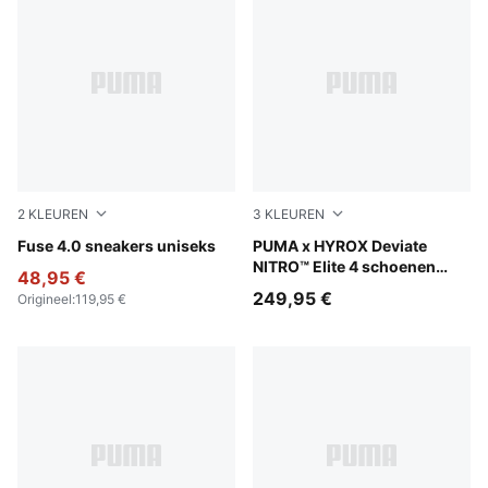
2
KLEUREN
3
KLEUREN
Cool Light Gray-PUMA Black-Lux Lime
Fuse 4.0 sneakers uniseks
PUMA Black-Vibrant Yellow
PUMA x HYROX Deviate
NITRO™ Elite 4 schoenen
48,95 €
voor dames
249,95 €
Origineel
:
119,95 €