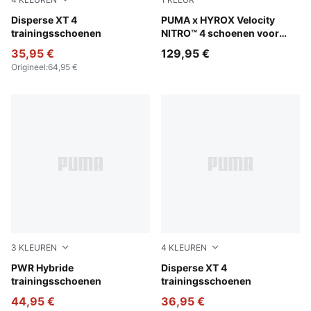
PUMA Black-PUMA White
Disperse XT 4
Lucite-Pure Pink-Deep Plum
PUMA x HYROX Velocity
trainingsschoenen
NITRO™ 4 schoenen voor
dames
35,95 €
129,95 €
Origineel
:
64,95 €
3
KLEUREN
4
KLEUREN
PUMA White-Apple Spritz-PUMA Black
PWR Hybride
Loden Green-PUMA Black-L
Disperse XT 4
trainingsschoenen
trainingsschoenen
44,95 €
36,95 €