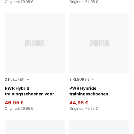
Origineel
:
79,95 €
Origineel
:
64,95 €
3
KLEUREN
3
KLEUREN
PUMA White-Fresh Water-Baltic Sea Blue
PWR Hybrid
PUMA Black-Cool Dark Gra
PWR Hybride
trainingsschoenen voor
trainingsschoenen
dames
46,95 €
44,95 €
Origineel
:
79,95 €
Origineel
:
79,95 €