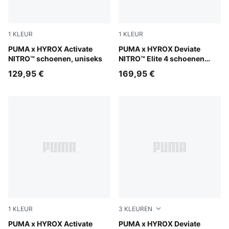
1
KLEUR
1
KLEUR
Intense Mint-Light Lavender-Sunny Lime-Herb Garden
PUMA x HYROX Activate
Intense Mint-Light Lavender
PUMA x HYROX Deviate
NITRO™ schoenen, uniseks
NITRO™ Elite 4 schoenen
voor dames
129,95 €
169,95 €
1
KLEUR
3
KLEUREN
Intense Mint-Light Lavender-Sunny Lime-Herb Garden
PUMA x HYROX Activate
Intense Mint-Light Lavender
PUMA x HYROX Deviate