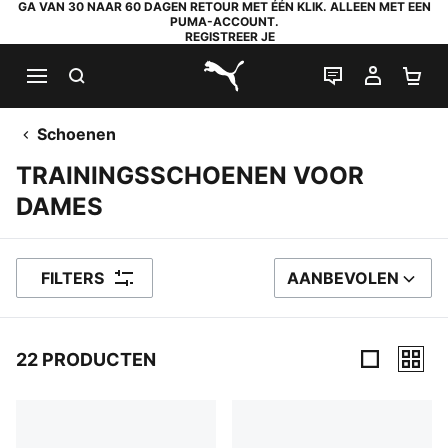
GA VAN 30 NAAR 60 DAGEN RETOUR MET ÉÉN KLIK. ALLEEN MET EEN
PUMA-ACCOUNT.
REGISTREER JE
ZOEKEN
LIVE CHAT
MIJN A
WI
PUMA.com
Schoenen
TRAININGSSCHOENEN VOOR
DAMES
FILTERS
AANBEVOLEN
SORTEER OP
22 PRODUCTEN
22 producten