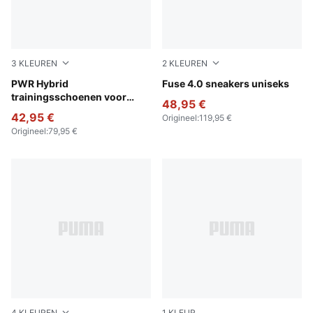
3
KLEUREN
2
KLEUREN
PUMA Black-Ruby Shimmer-Pink Pixel
PWR Hybrid
PUMA Black-Cast Iron-Gum
Fuse 4.0 sneakers uniseks
trainingsschoenen voor
48,95 €
dames
42,95 €
Origineel
:
119,95 €
Origineel
:
79,95 €
4
KLEUREN
1
KLEUR