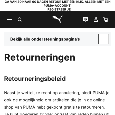
GA VAN 30 NAAR 60 DAGEN RETOUR MET ÉÉN KLIK. ALLEEN MET EEN
PUMA-ACCOUNT.
REGISTREER JE
ZOEKEN
LIVE CHAT
MIJN A
WI
PUMA.com
Bekijk alle ondersteuningspagina's
SUP
Retourneringen
Retourneringsbeleid
Naast je wettelijke recht op annulering, biedt PUMA je
ook de mogelijkheid om artikelen die je in de online
shop van PUMA hebt gekocht gratis te retourneren.
Je kunt goederen zonder opgaaf van reden binnen 60