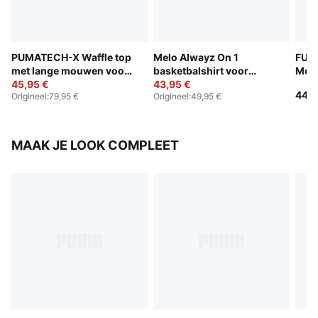
PUMATECH-X Waffle top
Melo Alwayz On 1
FUT
met lange mouwen voor
basketbalshirt voor
Moto
heren
45,95 €
heren
43,95 €
dam
44,9
Origineel
:
79,95 €
Origineel
:
49,95 €
MAAK JE LOOK COMPLEET