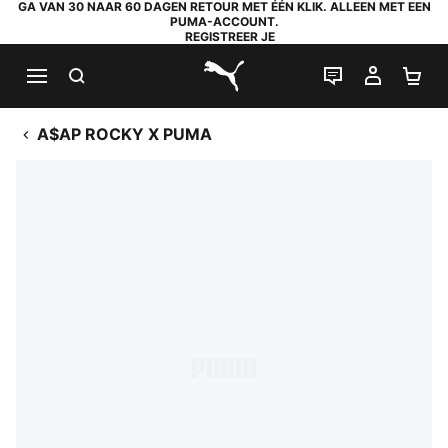
GA VAN 30 NAAR 60 DAGEN RETOUR MET ÉÉN KLIK. ALLEEN MET EEN
PUMA-ACCOUNT.
REGISTREER JE
ZOEKEN
LIVE CHAT
MIJN A
WI
PUMA.com
A$AP ROCKY X PUMA