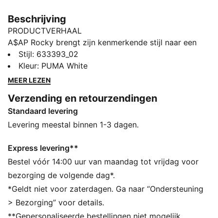
Beschrijving
PRODUCTVERHAAL
A$AP Rocky brengt zijn kenmerkende stijl naar een
gloednieuwe capsulecollectie met PUMA, gemaakt
Stijl
:
633393_02
voor de betonnen jungle. De collectie combineert
Kleur
:
PUMA White
klassieke streetwear-ontwerpen met opvallende
MEER LEZEN
kleuren, technische texturen en wat motorsport-DNA.
Verzending en retourzendingen
Twee van Rocky's favoriete PUMA-sneakers, de Inhale
Standaard levering
en Mostro OG, zijn samen met een gewaagde nieuwe
stijl en een nieuwe persoonlijke Flacko-favoriet van de
Levering meestal binnen 1-3 dagen.
partij: de Mostro Gabbia, gemaakt met een
verwijderbare kooi. Gritty, gedurfd en onverbloemd
Express levering**
A$AP: deze drop is gemaakt om mee op te vallen.
Bestel vóór 14:00 uur van maandag tot vrijdag voor
ALLE INS EN OUTS
bezorging de volgende dag*.
Gemaakt van 100% gerecycled materiaal, met
*Geldt niet voor zaterdagen. Ga naar “Ondersteuning
uitzondering van biezen en decoraties.
> Bezorging” voor details.
DETAILS
**Gepersonaliseerde bestellingen niet mogelijk.
Oversized, relaxte pasvorm