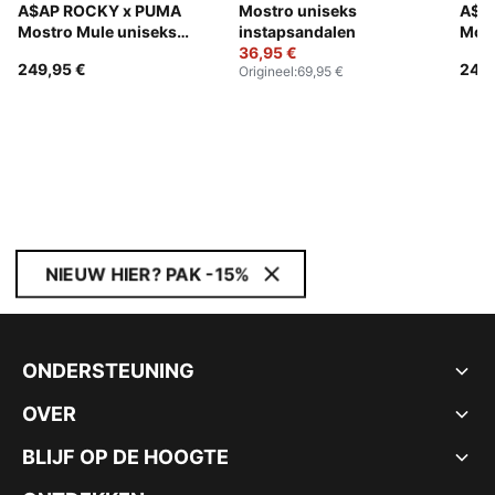
A$AP ROCKY x PUMA
Mostro uniseks
A$A
Mostro Mule uniseks
instapsandalen
Most
instapper
36,95 €
inst
249,95 €
249,
Origineel
:
69,95 €
NIEUW HIER? PAK -15%
ONDERSTEUNING
OVER
BLIJF OP DE HOOGTE