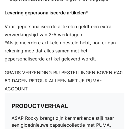
Type hoofdmateriaal: mesh
Levering gepersonaliseerde artikelen*
Lange mouwen
Ronde hals
Voor gepersonaliseerde artikelen geldt een extra
Verweerde print all-over
Hoofdmateriaal 1: 100% gerecycleerd polyester - mesh
verwerkingstijd van 2-5 werkdagen.
- 140,00 g/m² - per stuk geverfd - Chemisch-
*Als je meerdere artikelen besteld hebt, hou er dan
vochtafvoerend (op biologische basis) - DRYCELL
rekening mee dat alles samen met het
(FUN/001)
gepersonaliseerde artikel geleverd wordt.
GRATIS VERZENDING BIJ BESTELLINGEN BOVEN €40.
60 DAGEN RETOUR ALLEEN MET JE PUMA-
ACCOUNT.
PRODUCTVERHAAL
A$AP Rocky brengt zijn kenmerkende stijl naar
een gloednieuwe capsulecollectie met PUMA,