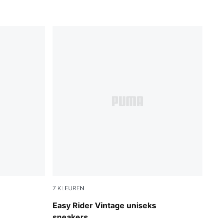
7
KLEUREN
PUMA Red-PUMA White
Easy Rider Vintage uniseks
sneakers