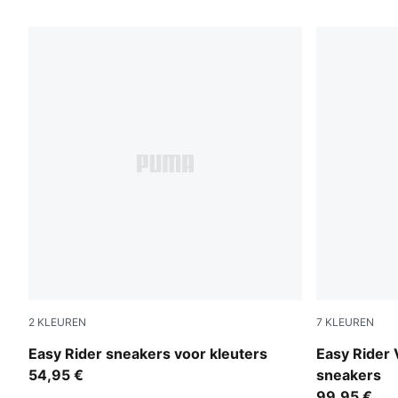
15 producten
2
KLEUREN
7
KLEUREN
Gray Echo-Chambray Blue
Cashew Br
Easy Rider sneakers voor kleuters
Easy Rider 
54,95 €
sneakers
99,95 €