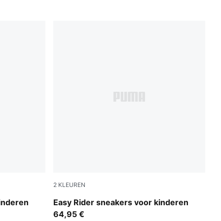
2
KLEUREN
Powder Pink-Dusky Rosewood
inderen
Easy Rider sneakers voor kinderen
64,95 €