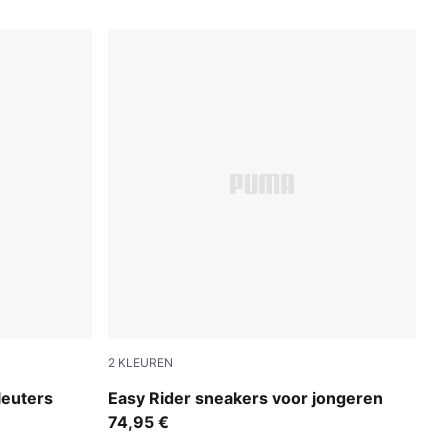
2
KLEUREN
od
Gray Echo-Chambray Blue
leuters
Easy Rider sneakers voor jongeren
74,95 €