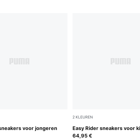
2
KLEUREN
k-Dusky Rosewood
Gray Echo-Chambray Blue
sneakers voor jongeren
Easy Rider sneakers voor k
64,95 €