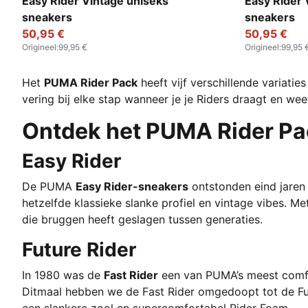
Emerald Ice-Warm White
Chocolate 
Easy Rider Vintage uniseks
Easy Rider 
sneakers
sneakers
50,95 €
50,95 €
Origineel
:
99,95 €
Origineel
:
99,95 
Het
PUMA Rider Pack
heeft vijf verschillende variati
vering bij elke stap wanneer je je Riders draagt en wee
Ontdek het PUMA Rider Pa
Easy Rider
De PUMA
Easy Rider-sneakers
ontstonden eind jaren 
hetzelfde klassieke slanke profiel en vintage vibes. Me
die bruggen heeft geslagen tussen generaties.
Future Rider
In 1980 was de
Fast Rider
een van PUMA’s meest comfo
Ditmaal hebben we de Fast Rider omgedoopt tot de Fut