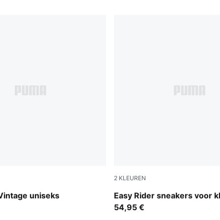
2
KLEUREN
own-PUMA White
Powder Pink-Dusky Rosewo
Vintage uniseks
Easy Rider sneakers voor k
54,95 €