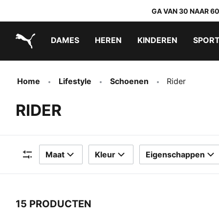
GA VAN 30 NAAR 6
DAMES
HEREN
KINDEREN
SPOR
PUMA.com
PUMA x TRANSFORMERS
PUMA x DORA THE EXPLORER
Makkelijk aan te trekken schoenen
Home
Lifestyle
Schoenen
Rider
RIDER
Maat
Kleur
Eigenschappen
Filters
15 PRODUCTEN