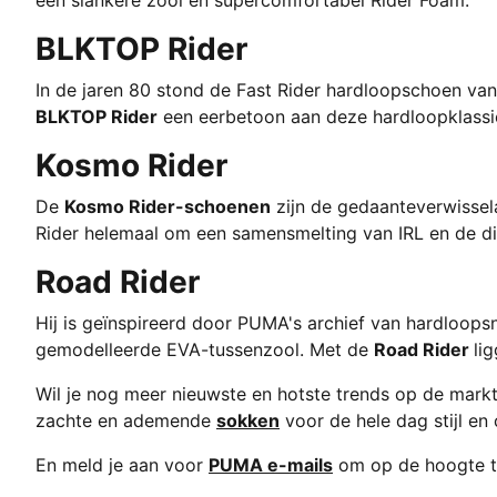
een slankere zool en supercomfortabel Rider Foam.
BLKTOP Rider
In de jaren 80 stond de Fast Rider hardloopschoen va
BLKTOP Rider
een eerbetoon aan deze hardloopklassiek
Kosmo Rider
De
Kosmo Rider-schoenen
zijn de gedaanteverwissel
Rider helemaal om een ​​samensmelting van IRL en de d
Road Rider
Hij is geïnspireerd door PUMA's archief van hardloops
gemodelleerde EVA-tussenzool. Met de
Road Rider
li
Wil je nog meer nieuwste en hotste trends op de mar
zachte en ademende
sokken
voor de hele dag stijl en
En meld je aan voor
PUMA e-mails
om op de hoogte te