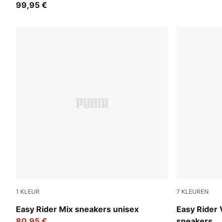
99,95 €
1
KLEUR
7
KLEUREN
PUMA White-PUMA Black
PUMA Black
Easy Rider Mix sneakers unisex
Easy Rider 
80,95 €
sneakers