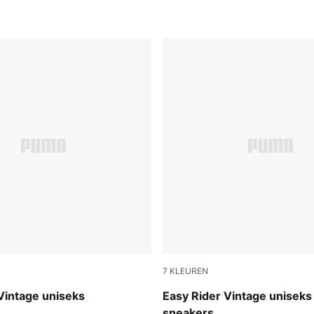
7
KLEUREN
-PUMA White
Clyde Royal-PUMA White
Vintage uniseks
Easy Rider Vintage uniseks
sneakers