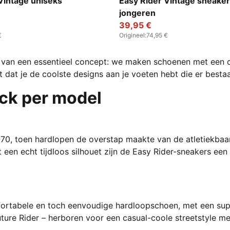
Brown-Candy Apple
PUMA Red-PUMA White
Vintage uniseks
Easy Rider Vintage sneaker
jongeren
39,95 €
€
Origineel
:
74,95 €
es van een essentieel concept: we maken schoenen met een c
t dat je de coolste designs aan je voeten hebt die er besta
ck per model
70, toen hardlopen de overstap maakte van de atletiekbaan
t een echt tijdloos silhouet zijn de Easy Rider-sneakers een
rtabele en toch eenvoudige hardloopschoen, met een supe
ure Rider – herboren voor een casual-coole streetstyle me