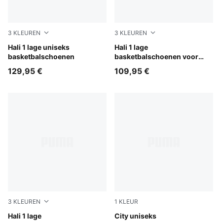
3
KLEUREN
3
KLEUREN
Fresh Mint-Green Moon
Hali 1 lage uniseks
Cobalt Glaze-Zen Blue
Hali 1 lage
basketbalschoenen
basketbalschoenen voor
jongeren
129,95 €
109,95 €
3
KLEUREN
1
KLEUR
Fresh Mint-Green Moon
Hali 1 lage
Mustard Seed-Sea Kelp
City uniseks