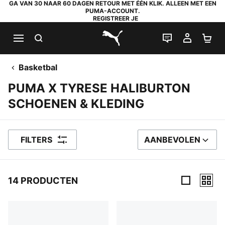
GA VAN 30 NAAR 60 DAGEN RETOUR MET ÉÉN KLIK. ALLEEN MET EEN
PUMA-ACCOUNT.
REGISTREER JE
ZOEKEN
LIVE CHAT
MIJN A
WI
PUMA.com
Basketbal
PUMA X TYRESE HALIBURTON
SCHOENEN & KLEDING
FILTERS
AANBEVOLEN
SORTEER OP
14 PRODUCTEN
14 producten