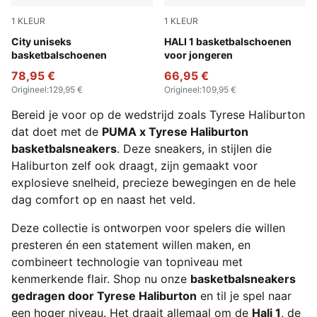
1
KLEUR
1
KLEUR
Blissful Blue-Royal Sapphire
City uniseks
Blissful Blue-Royal Sapphire
HALI 1 basketbalschoenen
basketbalschoenen
voor jongeren
78,95 €
66,95 €
Origineel
:
129,95 €
Origineel
:
109,95 €
Bereid je voor op de wedstrijd zoals Tyrese Haliburton
dat doet met de
PUMA x Tyrese Haliburton
basketbalsneakers
. Deze sneakers, in stijlen die
Haliburton zelf ook draagt, zijn gemaakt voor
explosieve snelheid, precieze bewegingen en de hele
dag comfort op en naast het veld.
Deze collectie is ontworpen voor spelers die willen
presteren én een statement willen maken, en
combineert technologie van topniveau met
kenmerkende flair. Shop nu onze
basketbalsneakers
gedragen door Tyrese Haliburton
en til je spel naar
een hoger niveau. Het draait allemaal om de
Hali 1
, de