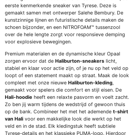
eerste kenmerkende sneaker van Tyrese. Deze is
gemaakt samen met ontwerper Salehe Bembury. De
kunstzinnige lijnen en futuristische details maken de
schoen bijzonder, en een NITROFOAM™ tussenzool
over de hele lengte zorgt voor responsieve demping
voor explosieve bewegingen.
Premium materialen en de dynamische kleur Opaal
zorgen ervoor dat de
Haliburton-sneakers
licht,
stabiel en klaar voor actie zijn, of je nu op het veld op
loopt of een statement maakt op straat. Maak de look
compleet met onze nieuwe
Haliburton-kleding
,
gemaakt voor spelers die comfort en stijl eisen. De
Hali-hoodie
heeft een relaxte pasvorm en voelt zacht.
Zo ben jij warm tijdens de wedstrijd of gewoon thuis
op de bank. Combineer het met het ademende
t-shirt
van Hali
voor een makkelijke look die werkt op het
veld en in de stad. Elk kledingstuk heeft subtiele
Tyrese-details en het klassieke PUMA-logo. Hierdoor