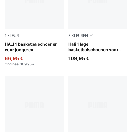
1
KLEUR
3
KLEUREN
Poppy Pink-Rose Dust
HALI 1 basketbalschoenen
PUMA White-Vibrant Silver
Hali 1 lage
voor jongeren
basketbalschoenen voor
jongeren
66,95 €
109,95 €
Origineel
:
109,95 €