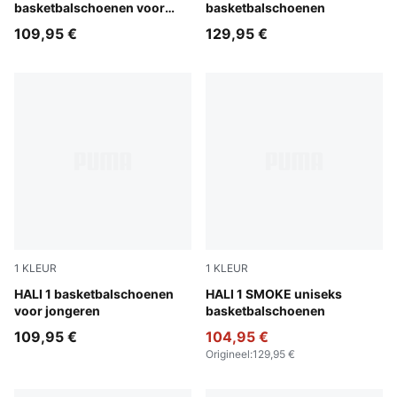
basketbalschoenen voor
basketbalschoenen
jongeren
109,95 €
129,95 €
1
KLEUR
1
KLEUR
Mustard Seed-Sea Kelp
HALI 1 basketbalschoenen
Gray Echo-Feather Gray
HALI 1 SMOKE uniseks
voor jongeren
basketbalschoenen
109,95 €
104,95 €
Origineel
:
129,95 €