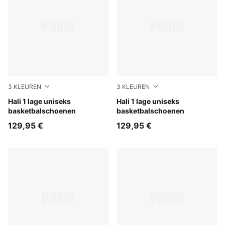
3
KLEUREN
3
KLEUREN
Cobalt Glaze-Zen Blue
Hali 1 lage uniseks
PUMA White-Vibrant Silver
Hali 1 lage uniseks
basketbalschoenen
basketbalschoenen
129,95 €
129,95 €