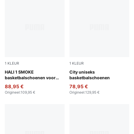
1
KLEUR
1
KLEUR
Gray Echo-Feather Gray
HALI 1 SMOKE
Poppy Pink-Rose Dust
City uniseks
basketbalschoenen voor
basketbalschoenen
jongeren
88,95 €
78,95 €
Origineel
:
109,95 €
Origineel
:
129,95 €