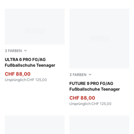
3
FARBEN
Poison Pink-PUMA White-Sun Stream-Bright Aqua-PUMA
ULTRA 6 PRO FG/AG
Fußballschuhe Teenager
CHF 88,00
3
FARBEN
Ursprünglich
:
CHF 125,00
Poison Pink-Sun Stream-Br
FUTURE 9 PRO FG/AG
Fußballschuhe Teenager
CHF 88,00
Ursprünglich
:
CHF 125,00