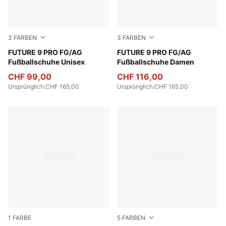
3
FARBEN
3
FARBEN
Poison Pink-Sun Stream-Bright Aqua-PUMA White
FUTURE 9 PRO FG/AG
Poison Pink-Sun Stream-Br
FUTURE 9 PRO FG/AG
Fußballschuhe Unisex
Fußballschuhe Damen
CHF 99,00
CHF 116,00
Ursprünglich
:
CHF 165,00
Ursprünglich
:
CHF 165,00
1
FARBE
5
FARBEN