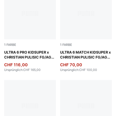
1
FARBE
1
FARBE
PUMA White-Pink Lilac-Dusky Blue
ULTRA 6 PRO KIDSUPER x
PUMA White-Pink Lilac-Dusk
ULTRA 6 MATCH KIDSUPER x
CHRISTIAN PULISIC FG/AG
CHRISTIAN PULISIC FG/AG
Fußballschuhe Unisex
Fußballschuhe Unisex
CHF 116,00
CHF 70,00
Ursprünglich
:
CHF 165,00
Ursprünglich
:
CHF 100,00