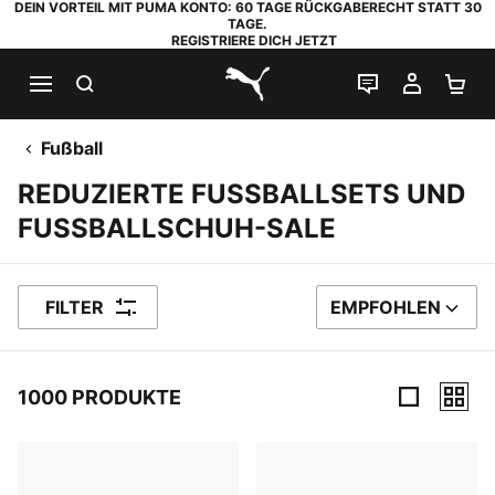
DEIN VORTEIL MIT PUMA KONTO: 60 TAGE RÜCKGABERECHT STATT 30
TAGE.
REGISTRIERE DICH JETZT
SUCHEN
LIVE-CHAT
MEIN K
WA
PUMA.com
Fußball
REDUZIERTE FUSSBALLSETS UND
FUSSBALLSCHUH-SALE
FILTER
EMPFOHLEN
SORTIEREN NACH
1000 PRODUKTE
1000 Produkte