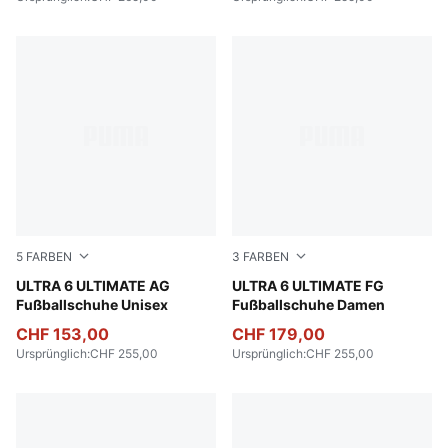
5
FARBEN
3
FARBEN
Poison Pink-PUMA White-Sun Stream-Bright Aqua-PUMA
ULTRA 6 ULTIMATE AG
Bright Aqua-PUMA White-Su
ULTRA 6 ULTIMATE FG
Fußballschuhe Unisex
Fußballschuhe Damen
CHF 153,00
CHF 179,00
Ursprünglich
:
CHF 255,00
Ursprünglich
:
CHF 255,00