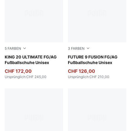
5
FARBEN
3
FARBEN
PUMA White-Poison Pink-Bright Aqua
KING 20 ULTIMATE FG/AG
Poison Pink-Sun Stream-Br
FUTURE 9 FUSION FG/AG
Fußballschuhe Unisex
Fußballschuhe Unisex
CHF 172,00
CHF 126,00
Ursprünglich
:
CHF 245,00
Ursprünglich
:
CHF 210,00