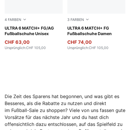
4
FARBEN
3
FARBEN
Poison Pink-PUMA White-Sun Stream-Bright Aqua-PUMA
ULTRA 6 MATCH+ FG/AG
Poison Pink-PUMA White-Su
ULTRA 6 MATCH+ FG
Fußballschuhe Unisex
Fußballschuhe Damen
CHF 63,00
CHF 74,00
Ursprünglich
:
CHF 105,00
Ursprünglich
:
CHF 105,00
Die Zeit des Sparens hat begonnen, und was gibt es
Besseres, als die Rabatte zu nutzen und direkt
im Fußball-Sale zu shoppen? Viele von uns fassen gute
Vorsätze für das nächste Jahr und du hast dich
offensichtlich dazu entschlossen, auf das Spielfeld zu