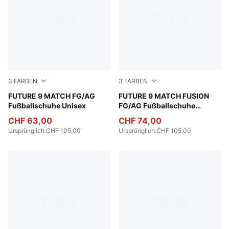
3
FARBEN
3
FARBEN
Poison Pink-Sun Stream-Bright Aqua-PUMA White
FUTURE 9 MATCH FG/AG
Poison Pink-Sun Stream-Br
FUTURE 9 MATCH FUSION
Fußballschuhe Unisex
FG/AG Fußballschuhe
Damen
CHF 63,00
CHF 74,00
Ursprünglich
:
CHF 105,00
Ursprünglich
:
CHF 105,00