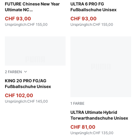
Ultra Blue-Poison Pink-PUMA White
FUTURE Chinese New Year
Poison Pink-PUMA White-Su
ULTRA 6 PRO FG
Ultimate NC
Fußballschuhe Unisex
Torwarthandschuhe Unisex
CHF 93,00
CHF 93,00
Ursprünglich
:
CHF 155,00
Ursprünglich
:
CHF 155,00
2
FARBEN
PUMA White-Poison Pink-Bright Aqua
KING 20 PRO FG/AG
Fußballschuhe Unisex
CHF 102,00
Ursprünglich
:
CHF 145,00
1
FARBE
Ultra Blue-Poison Pink-Lime
ULTRA Ultimate Hybrid
Torwarthandschuhe Unisex
CHF 81,00
Ursprünglich
:
CHF 135,00