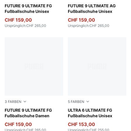
Poison Pink-Sun Stream-Bright Aqua-PUMA White
FUTURE 9 ULTIMATE FG
Poison Pink-Sun Stream-Br
FUTURE 9 ULTIMATE AG
Fußballschuhe Unisex
Fußballschuhe Unisex
CHF 159,00
CHF 159,00
Ursprünglich
:
CHF 265,00
Ursprünglich
:
CHF 265,00
3
FARBEN
5
FARBEN
Poison Pink-Sun Stream-Bright Aqua-PUMA White
FUTURE 9 ULTIMATE FG
Poison Pink-PUMA White-Su
ULTRA 6 ULTIMATE FG
Fußballschuhe Damen
Fußballschuhe Unisex
CHF 159,00
CHF 153,00
Ursprünglich
:
CHF 265,00
Ursprünglich
:
CHF 255,00