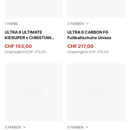
1
FARBE
3
FARBEN
PUMA White-Pink Lilac-Dusky Blue
ULTRA 6 ULTIMATE
Poison Pink-PUMA White-Su
ULTRA 6 CARBON FG
KIDSUPER x CHRISTIAN
Fußballschuhe Unisex
PULISIC FG Fußballschuhe
CHF 193,00
CHF 217,00
Unisex
Ursprünglich
:
CHF 275,00
Ursprünglich
:
CHF 310,00
5
FARBEN
5
FARBEN