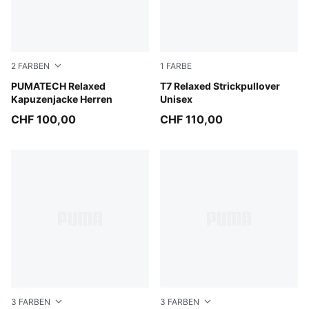
2
FARBEN
1
FARBE
Puma Black
PUMATECH Relaxed
Inky Depths-Créme De Mint
T7 Relaxed Strickpullover
Kapuzenjacke Herren
Unisex
CHF 100,00
CHF 110,00
3
FARBEN
3
FARBEN