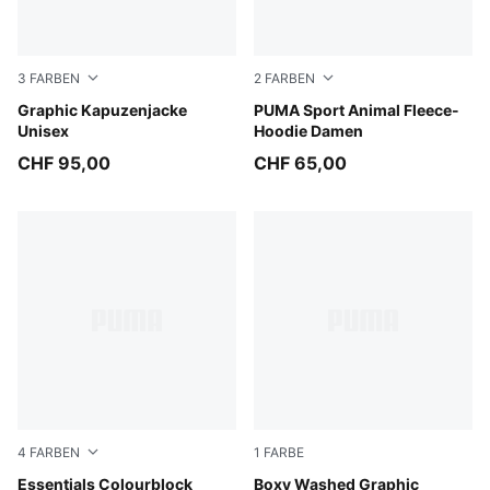
3
FARBEN
2
FARBEN
Inky Depths
Graphic Kapuzenjacke
Mouse Gray
PUMA Sport Animal Fleece-
Unisex
Hoodie Damen
CHF 95,00
CHF 65,00
4
FARBEN
1
FARBE
Midnight Petrol
Essentials Colourblock
Puma Black
Boxy Washed Graphic