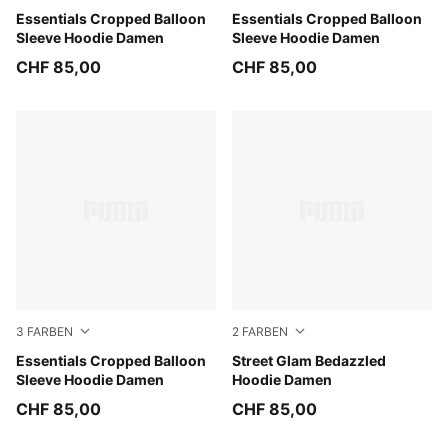
Misty Pink
Essentials Cropped Balloon
White Glow Heather
Essentials Cropped Balloon
Sleeve Hoodie Damen
Sleeve Hoodie Damen
CHF 85,00
CHF 85,00
3
FARBEN
2
FARBEN
Puma Black
Essentials Cropped Balloon
Puma Black
Street Glam Bedazzled
Sleeve Hoodie Damen
Hoodie Damen
CHF 85,00
CHF 85,00