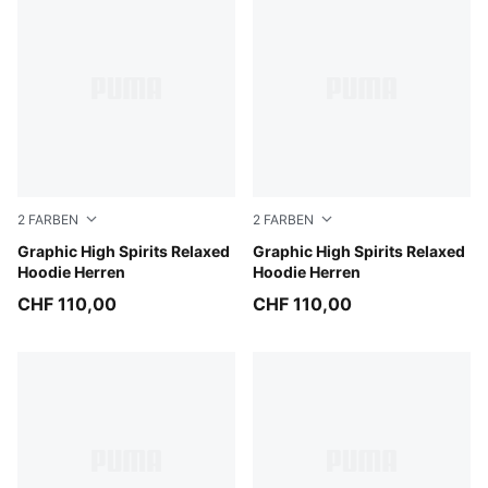
2
FARBEN
2
FARBEN
Light Gray Heather
Graphic High Spirits Relaxed
Puma Black
Graphic High Spirits Relaxed
Hoodie Herren
Hoodie Herren
CHF 110,00
CHF 110,00