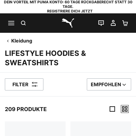
DEIN VORTEIL MIT PUMA KONTO: 60 TAGE RÜCKGABERECHT STATT 30
TAGE.
REGISTRIERE DICH JETZT
SUCHEN
LIVE-CHAT
MEIN K
WA
PUMA.com
Kleidung
LIFESTYLE HOODIES &
SWEATSHIRTS
FILTER
EMPFOHLEN
SORTIEREN NACH
209 PRODUKTE
209 Produkte