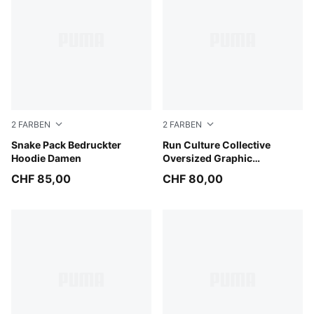
2
FARBEN
2
FARBEN
Puma Black
Snake Pack Bedruckter
Puma Black
Run Culture Collective
Hoodie Damen
Oversized Graphic
Sweatshirt Damen
CHF 85,00
CHF 80,00