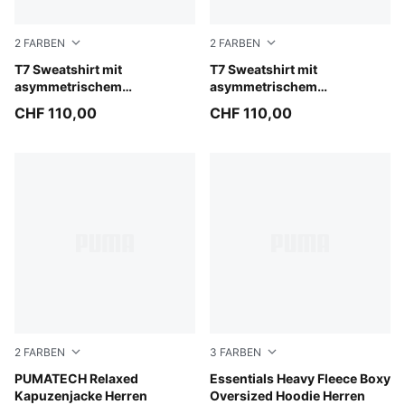
2
FARBEN
2
FARBEN
Red Flash
T7 Sweatshirt mit
Puma Black
T7 Sweatshirt mit
asymmetrischem
asymmetrischem
Reißverschluss Damen
Reißverschluss Damen
CHF 110,00
CHF 110,00
2
FARBEN
3
FARBEN
Chai Latte
PUMATECH Relaxed
Mouse Gray
Essentials Heavy Fleece Boxy
Kapuzenjacke Herren
Oversized Hoodie Herren