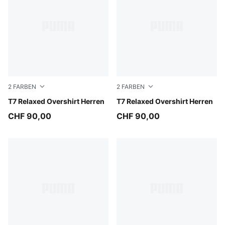
2
FARBEN
2
FARBEN
Mouse Gray
T7 Relaxed Overshirt Herren
Puma Black
T7 Relaxed Overshirt Herren
CHF 90,00
CHF 90,00