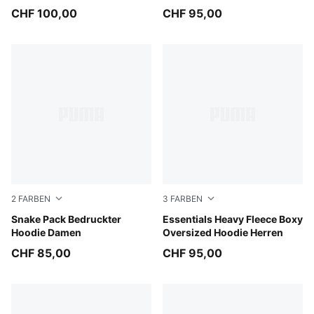
CHF 100,00
CHF 95,00
2
FARBEN
3
FARBEN
Mouse Gray
Snake Pack Bedruckter
White Glow Heather
Essentials Heavy Fleece Boxy
Hoodie Damen
Oversized Hoodie Herren
CHF 85,00
CHF 95,00