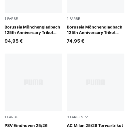
1
FARBE
1
FARBE
PUMA White-Matte Puma Gold
Borussia Mönchengladbach
PUMA White-Matte Puma Go
Borussia Mönchengladbach
125th Anniversary Trikot
125th Anniversary Trikot
Herren
Teenager
94,95 €
74,95 €
1
FARBE
3
FARBEN
PUMA White-Desert Dust
PSV Eindhoven 25/26
Modern Mint-For All Time R
AC Milan 25/26 Torwartrikot