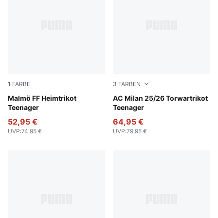
1
FARBE
3
FARBEN
Team Light Blue-PUMA White
Malmö FF Heimtrikot
Archive Green-Intense Oran
AC Milan 25/26 Torwartrikot
Teenager
Teenager
52,95 €
64,95 €
UVP
:
74,95 €
UVP
:
79,95 €