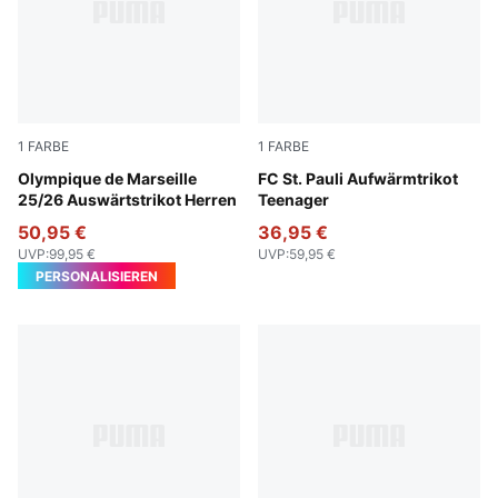
1
FARBE
1
FARBE
New Navy-Luminous Blue
Olympique de Marseille
Espresso Brown-PUMA Whit
FC St. Pauli Aufwärmtrikot
25/26 Auswärtstrikot Herren
Teenager
50,95 €
36,95 €
UVP
:
99,95 €
UVP
:
59,95 €
PERSONALISIEREN