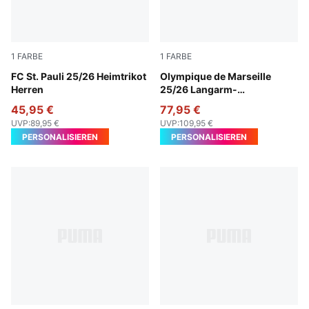
1
FARBE
1
FARBE
Espresso Brown-PUMA White
FC St. Pauli 25/26 Heimtrikot
New Navy-Luminous Blue
Olympique de Marseille
Herren
25/26 Langarm-
Auswärtstrikot Herren
45,95 €
77,95 €
UVP
:
89,95 €
UVP
:
109,95 €
PERSONALISIEREN
PERSONALISIEREN