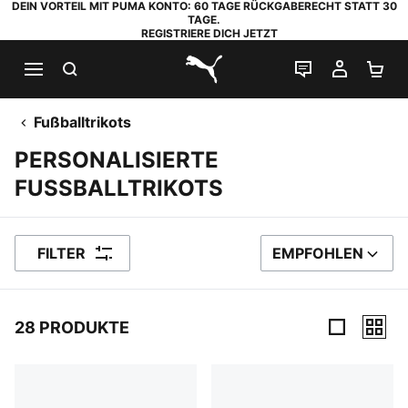
DEIN VORTEIL MIT PUMA KONTO: 60 TAGE RÜCKGABERECHT STATT 30
TAGE.
REGISTRIERE DICH JETZT
SUCHEN
LIVE-CHAT
MEIN K
WA
PUMA.com
Fußballtrikots
PERSONALISIERTE
FUSSBALLTRIKOTS
FILTER
EMPFOHLEN
SORTIEREN NACH
28 PRODUKTE
28 Produkte