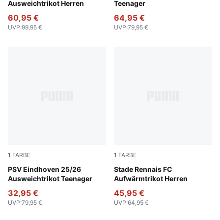
Ausweichtrikot Herren
Teenager
60,95 €
64,95 €
UVP
:
99,95 €
UVP
:
79,95 €
1
FARBE
1
FARBE
PUMA White-Desert Dust
PSV Eindhoven 25/26
PUMA Red-PUMA Black
Stade Rennais FC
Ausweichtrikot Teenager
Aufwärmtrikot Herren
32,95 €
45,95 €
UVP
:
79,95 €
UVP
:
64,95 €