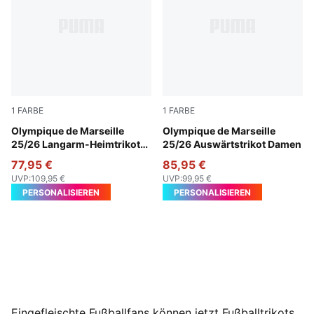
1
FARBE
1
FARBE
PUMA White-Bleu Azur
Olympique de Marseille
New Navy-Luminous Blue
Olympique de Marseille
25/26 Langarm-Heimtrikot
25/26 Auswärtstrikot Damen
Herren
77,95 €
85,95 €
UVP
:
109,95 €
UVP
:
99,95 €
PERSONALISIEREN
PERSONALISIEREN
Eingefleischte Fußballfans können jetzt Fußballtrikots