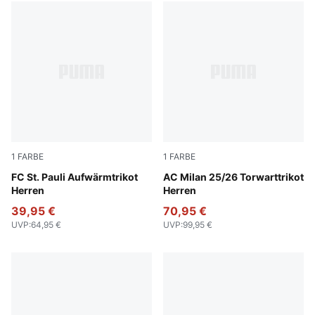
1
FARBE
1
FARBE
Espresso Brown-PUMA White
FC St. Pauli Aufwärmtrikot
Archive Green-Intense Oran
AC Milan 25/26 Torwarttrikot
Herren
Herren
39,95 €
70,95 €
UVP
:
64,95 €
UVP
:
99,95 €