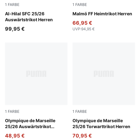
1
FARBE
1
FARBE
PUMA White-Blue Intense
Al-Hilal SFC 25/26
Team Light Blue-PUMA Whit
Malmö FF Heimtrikot Herren
Auswärtstrikot Herren
66,95 €
99,95 €
UVP
:
94,95 €
1
FARBE
1
FARBE
New Navy-Luminous Blue
Olympique de Marseille
Yellow Alert-PUMA Black
Olympique de Marseille
25/26 Auswärtstrikot
25/26 Torwarttrikot Herren
Teenager
48,95 €
70,95 €