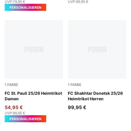
UVP
:
79,95 €
UVP
:
99,95 €
PERSONALISIEREN
1
FARBE
1
FARBE
Espresso Brown-PUMA White
FC St. Pauli 25/26 Heimtrikot
Rickie Orange-PUMA Black
FC Shakhtar Donetsk 25/26
Damen
Heimtrikot Herren
54,95 €
99,95 €
UVP
:
89,95 €
PERSONALISIEREN