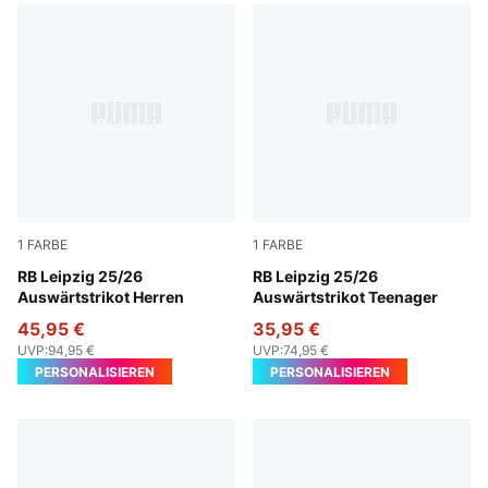
1
FARBE
1
FARBE
Elektro Blue-For All Time Red
RB Leipzig 25/26
Elektro Blue-For All Time Re
RB Leipzig 25/26
Auswärtstrikot Herren
Auswärtstrikot Teenager
45,95 €
35,95 €
UVP
:
94,95 €
UVP
:
74,95 €
PERSONALISIEREN
PERSONALISIEREN