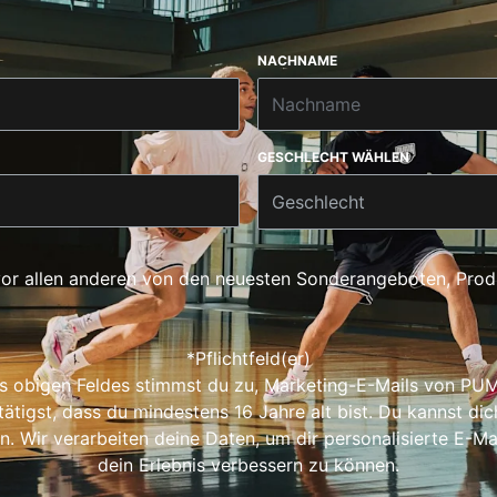
NACHNAME
GESCHLECHT WÄHLEN
Geschlecht
vor allen anderen von den neuesten Sonderangeboten, Pro
*Pflichtfeld(er)
es obigen Feldes stimmst du zu, Marketing-E-Mails von P
tätigst, dass du mindestens 16 Jahre alt bist. Du kannst dic
. Wir verarbeiten deine Daten, um dir personalisierte E-Ma
dein Erlebnis verbessern zu können.