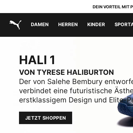
DEIN VORTEIL MIT
DAMEN
HERREN
KINDER
SPORT
PUMA.com
HALI 1
PUMA x TRANSFORMERS
PUMA x DORA THE EXPLORER
Schuhe zum Reinschlüpfen
HALI 1
VON TYRESE HALIBURTON
Der von Salehe Bembury entworfe
verbindet eine futuristische Ästhe
erstklassigem Design und Elite-P
JETZT SHOPPEN