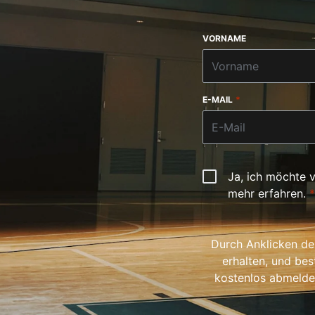
VORNAME
E-MAIL
*
Ja, ich möchte 
mehr erfahren.
*
Durch Anklicken d
erhalten, und bes
kostenlos abmelden