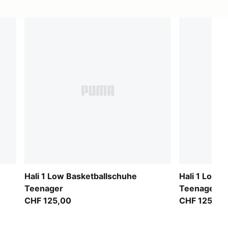
Hali 1 Low Basketballschuhe
Hali 1 Low 
Teenager
Teenager
CHF 125,00
CHF 125,00