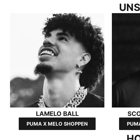
UNS
LAMELO BALL
SCOOT HE
LAMELO BALL
SC
PUMA X MELO SHOPPEN
PUMA
HO