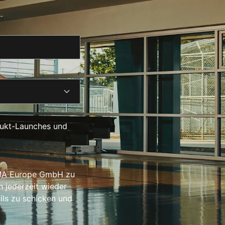
dukt-Launches und
UMA Europe GmbH zu
h jederzeit wieder
ils zu schicken und