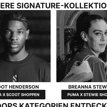
ERE SIGNATURE-KOLLEKTI
NDERSON
BREANNA STEWART
OOT HENDERSON
BREANNA STEW
 X SCOOT SHOPPEN
PUMA X STEWIE SH
OPS KATEGORIEN ENTDEC