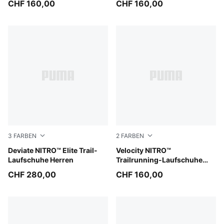
CHF 160,00
CHF 160,00
3
FARBEN
2
FARBEN
Ultra Red-Mouse Gray
Deviate NITRO™ Elite Trail-
Mouse Gray-PUMA Black
Velocity NITRO™
Laufschuhe Herren
Trailrunning-Laufschuhe
Herren
CHF 280,00
CHF 160,00