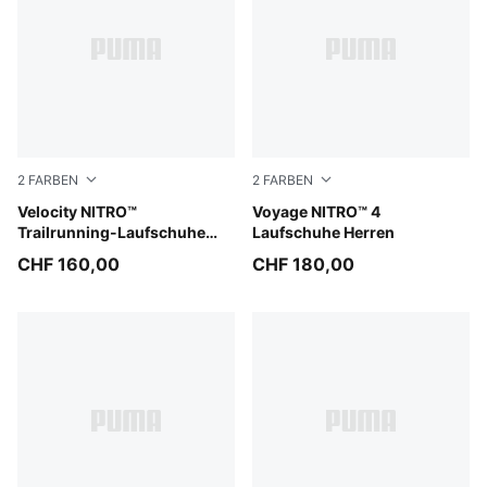
2
FARBEN
2
FARBEN
PUMA Black-Feather Gray-Ultra Red
Velocity NITRO™
Mouse Gray-Ultra Red-Silve
Voyage NITRO™ 4
Trailrunning-Laufschuhe
Laufschuhe Herren
Herren
CHF 160,00
CHF 180,00