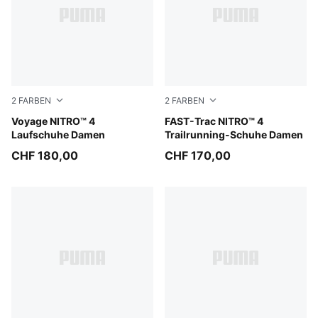
2
FARBEN
2
FARBEN
Silver Fog-Light Lavender-Ultra Red
Voyage NITRO™ 4
Ultra Red-Red Flash
FAST-Trac NITRO™ 4
Laufschuhe Damen
Trailrunning-Schuhe Damen
CHF 180,00
CHF 170,00