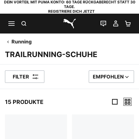
DEIN VORTEIL MIT PUMA KONTO: 60 TAGE RÜCKGABERECHT STATT 30
TAGE.
REGISTRIERE DICH JETZT
SUCHEN
LIVE-CHAT
MEIN K
WA
PUMA.com
Running
TRAILRUNNING-SCHUHE
FILTER
EMPFOHLEN
SORTIEREN NACH
15 PRODUKTE
15 Produkte