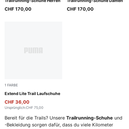
Trailrunning-Schuhe Herren
Trailrunning-Schuhe Damen
CHF 170,00
CHF 170,00
1
FARBE
Loden Green-PUMA Black-Lux Lime
Extend Lite Trail Laufschuhe
CHF 36,00
Ursprünglich
:
CHF 75,00
Bereit für die Trails? Unsere
Trailrunning-Schuhe
und
-Bekleidung sorgen dafür, dass du viele Kilometer