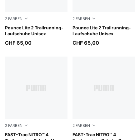
2
FARBEN
2
FARBEN
Moss Veil-Soft Grass-PUMA Black
Pounce Lite 2 Trailrunning-
PUMA Black-Cool Dark Gray
Pounce Lite 2 Trailrunning-
Laufschuhe Unisex
Laufschuhe Unisex
CHF 65,00
CHF 65,00
2
FARBEN
2
FARBEN
Apple Spritz-Lux Lime-Deep Plum
FAST-Trac NITRO™ 4
Apple Spritz-Lux Lime
FAST-Trac NITRO™ 4