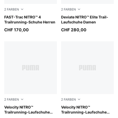
2
FARBEN
2
FARBEN
Ultra Red-Red Flash
FAST-Trac NITRO™ 4
Light Lavender-Mouse Gray-
Deviate NITRO™ Elite Trail-
Trailrunning-Schuhe Herren
Laufschuhe Damen
CHF 170,00
CHF 280,00
2
FARBEN
2
FARBEN
Silver Fog-Ruby Noir-Mouse Gray
Velocity NITRO™
PUMA Black-Feather Gray-Li
Velocity NITRO™
Trailrunning-Laufschuhe
Trailrunning-Laufschuhe
Damen
Damen