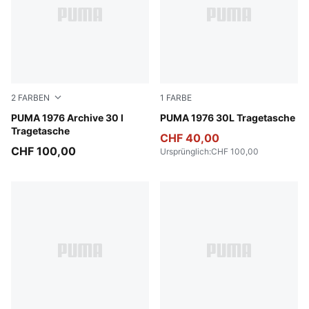
2
FARBEN
1
FARBE
Chocolate Fondue-Alpine Snow
PUMA 1976 Archive 30 l
New Navy-PUMA White
PUMA 1976 30L Tragetasche
Tragetasche
CHF 40,00
CHF 100,00
Ursprünglich
:
CHF 100,00