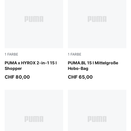
1
FARBE
1
FARBE
Puma Black
PUMA x HYROX 2-in-1 15 l
Puma Black
PUMA.BL 15 l Mittelgroße
Shopper
Hobo-Bag
CHF 80,00
CHF 65,00