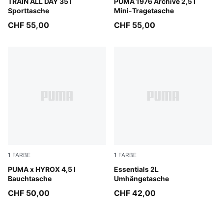
Loden Green
TRAIN ALL DAY 35 l
Chocolate Fondue-Alpine S
PUMA 1976 Archive 2,5 l
Sporttasche
Mini-Tragetasche
CHF 55,00
CHF 55,00
1
FARBE
1
FARBE
Puma Black
PUMA x HYROX 4,5 l
Puma Black
Essentials 2L
Bauchtasche
Umhängetasche
CHF 50,00
CHF 42,00