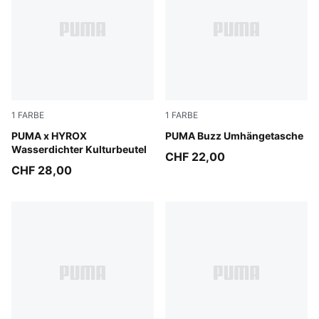
1
FARBE
1
FARBE
Puma Black
PUMA x HYROX
Puma Black
PUMA Buzz Umhängetasche
Wasserdichter Kulturbeutel
CHF 22,00
CHF 28,00