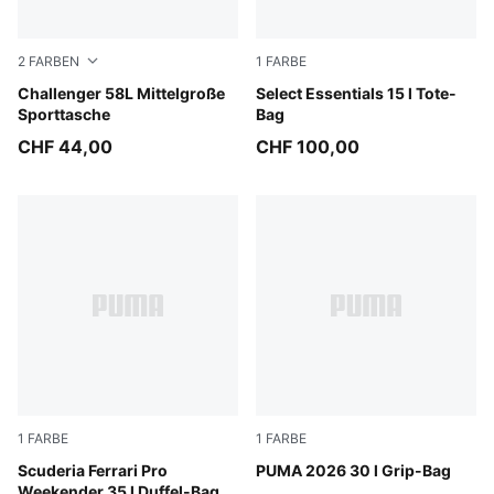
2
FARBEN
1
FARBE
Puma Black
Challenger 58L Mittelgroße
Puma Black
Select Essentials 15 l Tote-
Sporttasche
Bag
CHF 44,00
CHF 100,00
1
FARBE
1
FARBE
Puma Black
Scuderia Ferrari Pro
Puma Black
PUMA 2026 30 l Grip-Bag
Weekender 35 l Duffel-Bag