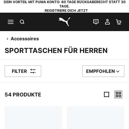
DEIN VORTEIL MIT PUMA KONTO: 60 TAGE RÜCKGABERECHT STATT 30
TAGE.
REGISTRIERE DICH JETZT
SUCHEN
LIVE-CHAT
MEIN K
WA
PUMA.com
Accessoires
SPORTTASCHEN FÜR HERREN
FILTER
EMPFOHLEN
SORTIEREN NACH
54 PRODUKTE
54 Produkte