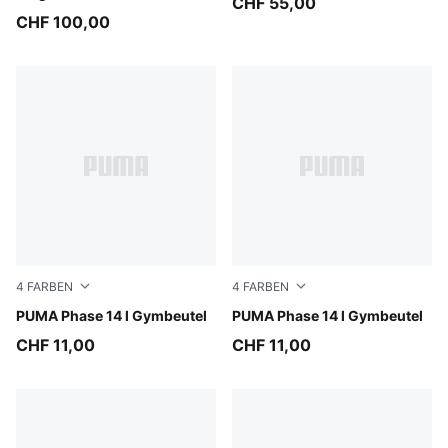
CHF 55,00
CHF 100,00
4
FARBEN
4
FARBEN
Puma Black
PUMA Phase 14 l Gymbeutel
PUMA Navy
PUMA Phase 14 l Gymbeutel
CHF 11,00
CHF 11,00