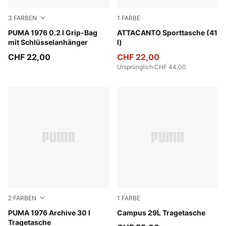
3
FARBEN
1
FARBE
Vibrant Green
PUMA 1976 0.2 l Grip-Bag
PUMA Black-PUMA White
ATTACANTO Sporttasche (41
mit Schlüsselanhänger
l)
CHF 22,00
CHF 22,00
Ursprünglich
:
CHF 44,00
2
FARBEN
1
FARBE
PUMA Black-Alpine Snow
PUMA 1976 Archive 30 l
Puma Black
Campus 29L Tragetasche
Tragetasche