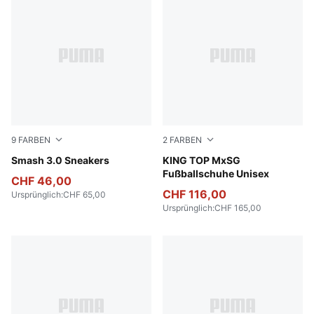
9
FARBEN
2
FARBEN
PUMA White-PUMA White-PUMA Gold
Smash 3.0 Sneakers
PUMA White-PUMA Black
KING TOP MxSG
Fußballschuhe Unisex
CHF 46,00
CHF 116,00
Ursprünglich
:
CHF 65,00
Ursprünglich
:
CHF 165,00