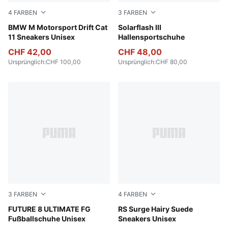
4
FARBEN
3
FARBEN
PUMA White-PUMA Black
BMW M Motorsport Drift Cat
PUMA White-PUMA Black
Solarflash III
11 Sneakers Unisex
Hallensportschuhe
CHF 42,00
CHF 48,00
Ursprünglich
:
CHF 100,00
Ursprünglich
:
CHF 80,00
3
FARBEN
4
FARBEN
Heat Fire-PUMA Black-Ravish
FUTURE 8 ULTIMATE FG
Pebble Gray-Loden Green
RS Surge Hairy Suede
Fußballschuhe Unisex
Sneakers Unisex