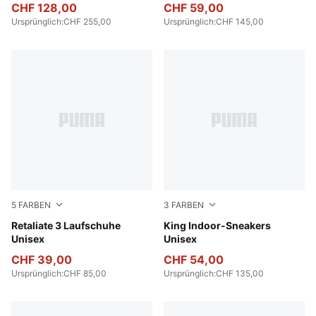
CHF 128,00
CHF 59,00
Ursprünglich
:
CHF 255,00
Ursprünglich
:
CHF 145,00
5
FARBEN
3
FARBEN
PUMA White-Feather Gray
Retaliate 3 Laufschuhe
PUMA White-PUMA Black
King Indoor-Sneakers
Unisex
Unisex
CHF 39,00
CHF 54,00
Ursprünglich
:
CHF 85,00
Ursprünglich
:
CHF 135,00