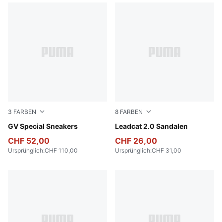
3
FARBEN
8
FARBEN
PUMA White-PUMA White
GV Special Sneakers
PUMA Black-PUMA Black
Leadcat 2.0 Sandalen
CHF 52,00
CHF 26,00
Ursprünglich
:
CHF 110,00
Ursprünglich
:
CHF 31,00