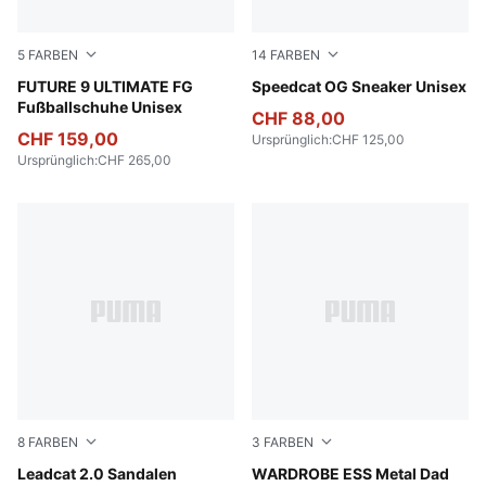
5
FARBEN
14
FARBEN
Poison Pink-Sun Stream-Bright Aqua-PUMA White
FUTURE 9 ULTIMATE FG
Haute Coffee-Frosted Ivory
Speedcat OG Sneaker Unisex
Fußballschuhe Unisex
CHF 88,00
CHF 159,00
Ursprünglich
:
CHF 125,00
Ursprünglich
:
CHF 265,00
8
FARBEN
3
FARBEN
PUMA White-PUMA Black
Leadcat 2.0 Sandalen
Faded Denim
WARDROBE ESS Metal Dad