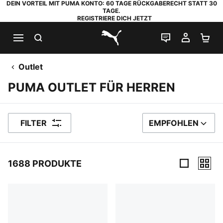
DEIN VORTEIL MIT PUMA KONTO: 60 TAGE RÜCKGABERECHT STATT 30
TAGE.
REGISTRIERE DICH JETZT
SUCHEN
LIVE-CHAT
MEIN K
WA
PUMA.com
Outlet
PUMA OUTLET FÜR HERREN
FILTER
EMPFOHLEN
SORTIEREN NACH
1688 PRODUKTE
1688 Produkte