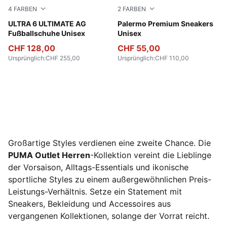
4
FARBEN
2
FARBEN
PUMA White-PUMA White
ULTRA 6 ULTIMATE AG
PUMA Black-Warm White
Palermo Premium Sneakers
Fußballschuhe Unisex
Unisex
CHF 128,00
CHF 55,00
Ursprünglich
:
CHF 255,00
Ursprünglich
:
CHF 110,00
Großartige Styles verdienen eine zweite Chance. Die
PUMA Outlet Herren
-Kollektion vereint die Lieblinge
der Vorsaison, Alltags-Essentials und ikonische
sportliche Styles zu einem außergewöhnlichen Preis-
Leistungs-Verhältnis. Setze ein Statement mit
Sneakers, Bekleidung und Accessoires aus
vergangenen Kollektionen, solange der Vorrat reicht.