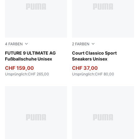
4
FARBEN
2
FARBEN
Poison Pink-Sun Stream-Bright Aqua-PUMA White
FUTURE 9 ULTIMATE AG
PUMA White-PUMA White-Ar
Court Classico Sport
Fußballschuhe Unisex
Sneakers Unisex
CHF 159,00
CHF 37,00
Ursprünglich
:
CHF 265,00
Ursprünglich
:
CHF 80,00