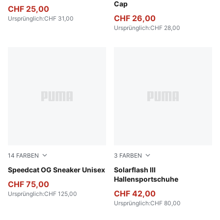
Cap
CHF 25,00
CHF 26,00
Ursprünglich
:
CHF 31,00
Ursprünglich
:
CHF 28,00
14
FARBEN
3
FARBEN
Pelé Yellow-PUMA Black
Speedcat OG Sneaker Unisex
PUMA Black-Cool Light Gra
Solarflash III
Hallensportschuhe
CHF 75,00
CHF 42,00
Ursprünglich
:
CHF 125,00
Ursprünglich
:
CHF 80,00