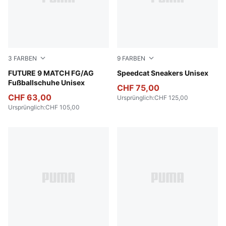
3
FARBEN
9
FARBEN
Poison Pink-Sun Stream-Bright Aqua-PUMA White
FUTURE 9 MATCH FG/AG
Chestnut Brown-PUMA Blac
Speedcat Sneakers Unisex
Fußballschuhe Unisex
CHF 75,00
CHF 63,00
Ursprünglich
:
CHF 125,00
Ursprünglich
:
CHF 105,00