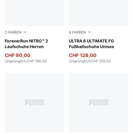
2
FARBEN
4
FARBEN
Vibrant Silver-Apple Spritz
ForeverRun NITRO™ 2
Ultra Blue-PUMA White-Glo
ULTRA 6 ULTIMATE FG
Laufschuhe Herren
Fußballschuhe Unisex
CHF 90,00
CHF 128,00
Ursprünglich
:
CHF 180,00
Ursprünglich
:
CHF 255,00