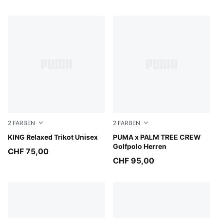
2
FARBEN
2
FARBEN
Earthy Green
KING Relaxed Trikot Unisex
Warm White
PUMA x PALM TREE CREW
Golfpolo Herren
CHF 75,00
CHF 95,00