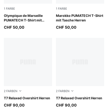
1
FARBE
1
FARBE
PUMA Black-Vibrant Blue
Olympique de Marseille
Dark Crimson-Victory Gold
Marokko PUMATECH T-Shirt
PUMATECH T-Shirt mit
mit Tasche Herren
Brusttasche Herren
CHF 50,00
CHF 50,00
2
FARBEN
2
FARBEN
Mouse Gray
T7 Relaxed Overshirt Herren
Puma Black
T7 Relaxed Overshirt Herren
CHF 90,00
CHF 90,00