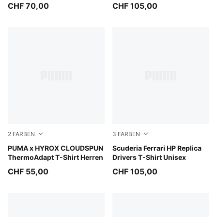
CHF 70,00
CHF 105,00
2
FARBEN
3
FARBEN
Puma Black
PUMA x HYROX CLOUDSPUN
PUMA Red
Scuderia Ferrari HP Replica
ThermoAdapt T-Shirt Herren
Drivers T-Shirt Unisex
CHF 55,00
CHF 105,00