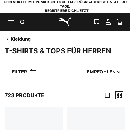
DEIN VORTEIL MIT PUMA KONTO: 60 TAGE RÜCKGABERECHT STATT 30
TAGE.
REGISTRIERE DICH JETZT
SUCHEN
LIVE-CHAT
MEIN K
WA
PUMA.com
Kleidung
T-SHIRTS & TOPS FÜR HERREN
FILTER
EMPFOHLEN
SORTIEREN NACH
723 PRODUKTE
723 Produkte