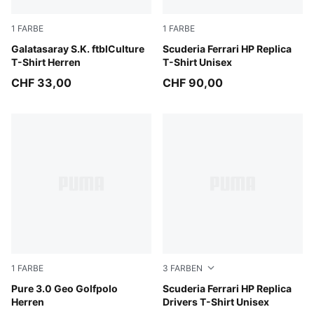
1
FARBE
1
FARBE
Summer Sunset-Dark Cherry
Galatasaray S.K. ftblCulture
PUMA Red
Scuderia Ferrari HP Replica
T-Shirt Herren
T-Shirt Unisex
CHF 33,00
CHF 90,00
1
FARBE
3
FARBEN
Deep Navy-White Glow
Pure 3.0 Geo Golfpolo
PUMA Red-LH
Scuderia Ferrari HP Replica
Herren
Drivers T-Shirt Unisex