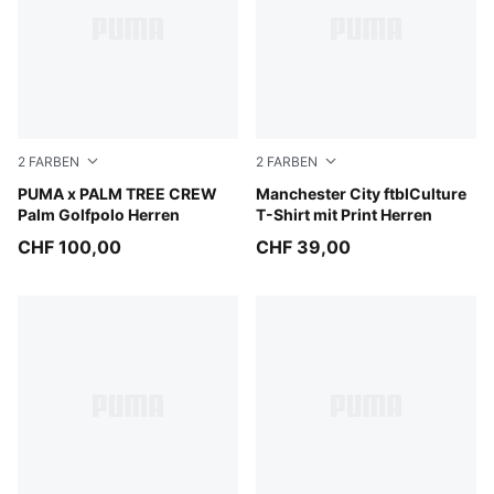
2
FARBEN
2
FARBEN
Warm White
PUMA x PALM TREE CREW
PUMA Black-Flaxen
Manchester City ftblCulture
Palm Golfpolo Herren
T-Shirt mit Print Herren
CHF 100,00
CHF 39,00