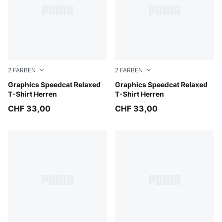
2
FARBEN
2
FARBEN
Inky Depths
Graphics Speedcat Relaxed
Puma Black
Graphics Speedcat Relaxed
T-Shirt Herren
T-Shirt Herren
CHF 33,00
CHF 33,00