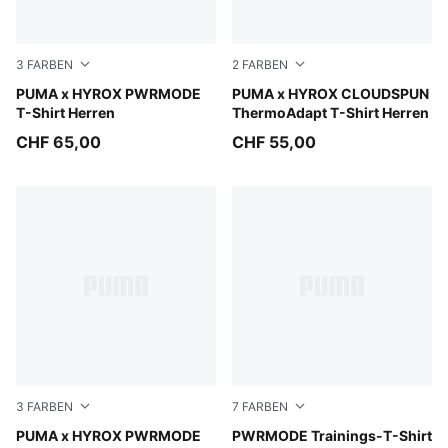
3
FARBEN
2
FARBEN
Puma White
PUMA x HYROX PWRMODE
Intense Mint
PUMA x HYROX CLOUDSPUN
T-Shirt Herren
ThermoAdapt T-Shirt Herren
CHF 65,00
CHF 55,00
3
FARBEN
7
FARBEN
Mouse Gray
PUMA x HYROX PWRMODE
Puma Black
PWRMODE Trainings-T-Shirt