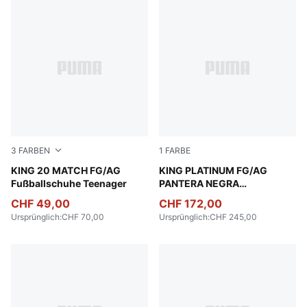
3
FARBEN
1
FARBE
PUMA Black-PUMA White-PUMA Gold
KING 20 MATCH FG/AG
PUMA Black-PUMA Black-P
KING PLATINUM FG/AG
Fußballschuhe Teenager
PANTERA NEGRA
Fußballschuhe Unisex
CHF 49,00
CHF 172,00
Ursprünglich
:
CHF 70,00
Ursprünglich
:
CHF 245,00