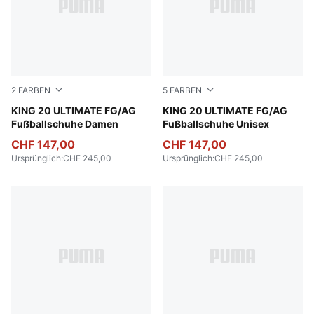
2
FARBEN
5
FARBEN
PUMA White-Glowing Red-Yellow Alert
KING 20 ULTIMATE FG/AG
PUMA White-Glowing Red-Ye
KING 20 ULTIMATE FG/AG
Fußballschuhe Damen
Fußballschuhe Unisex
CHF 147,00
CHF 147,00
Ursprünglich
:
CHF 245,00
Ursprünglich
:
CHF 245,00