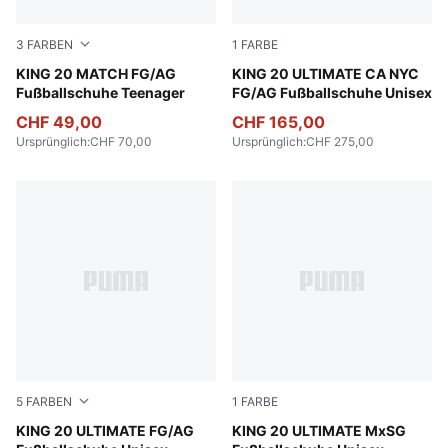
3
FARBEN
1
FARBE
PUMA White-Poison Pink-Bright Aqua
KING 20 MATCH FG/AG
Icy Blue-Mint Jelly-Sparklin
KING 20 ULTIMATE CA NYC
Fußballschuhe Teenager
FG/AG Fußballschuhe Unisex
CHF 49,00
CHF 165,00
Ursprünglich
:
CHF 70,00
Ursprünglich
:
CHF 275,00
5
FARBEN
1
FARBE
Silver Mist-Blue Jewel-Vibrant Blue
KING 20 ULTIMATE FG/AG
Silver Mist-Blue Jewel-Vibra
KING 20 ULTIMATE MxSG