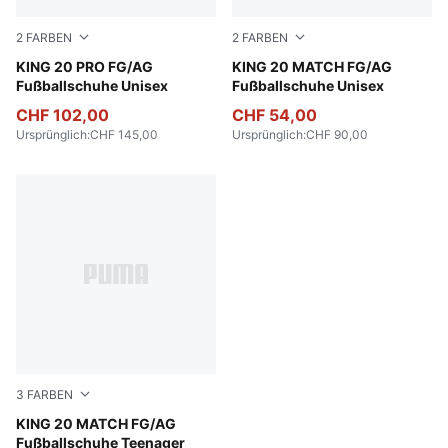
2
FARBEN
2
FARBEN
PUMA White-Glowing Red-Yellow Alert
KING 20 PRO FG/AG
PUMA White-Glowing Red-Ye
KING 20 MATCH FG/AG
Fußballschuhe Unisex
Fußballschuhe Unisex
CHF 102,00
CHF 54,00
Ursprünglich
:
CHF 145,00
Ursprünglich
:
CHF 90,00
3
FARBEN
PUMA White-Glowing Red-Yellow Alert
KING 20 MATCH FG/AG
Fußballschuhe Teenager