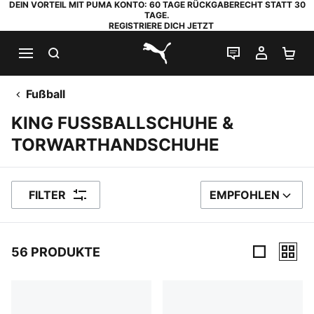
DEIN VORTEIL MIT PUMA KONTO: 60 TAGE RÜCKGABERECHT STATT 30
TAGE.
REGISTRIERE DICH JETZT
SUCHEN
LIVE-CHAT
MEIN K
WA
PUMA.com
Fußball
KING FUSSBALLSCHUHE &
TORWARTHANDSCHUHE
FILTER
EMPFOHLEN
SORTIEREN NACH
56 PRODUKTE
56 Produkte