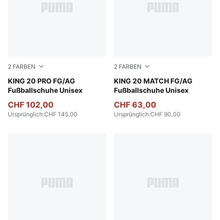
2
FARBEN
2
FARBEN
PUMA White-Poison Pink-Bright Aqua
KING 20 PRO FG/AG
PUMA White-Poison Pink-Br
KING 20 MATCH FG/AG
Fußballschuhe Unisex
Fußballschuhe Unisex
CHF 102,00
CHF 63,00
Ursprünglich
:
CHF 145,00
Ursprünglich
:
CHF 90,00