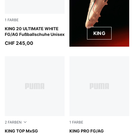
1
FARBE
PUMA White-Luminous Blue-Elektro Green-Silver Mist
KING 20 ULTIMATE WHITE
KING
FG/AG Fußballschuhe Unisex
CHF 245,00
2
FARBEN
1
FARBE
PUMA White-PUMA Black
KING TOP MxSG
PUMA White-PUMA Silver-G
KING PRO FG/AG