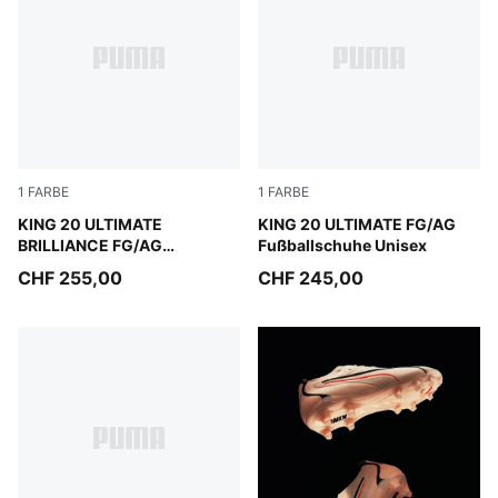
1
FARBE
1
FARBE
PUMA White-Ultra Orange-Pink Alert-Light Aqua
KING 20 ULTIMATE
Sugared Almond-PUMA Black
KING 20 ULTIMATE FG/AG
BRILLIANCE FG/AG
Fußballschuhe Unisex
Fußballschuhe Damen
CHF 255,00
CHF 245,00