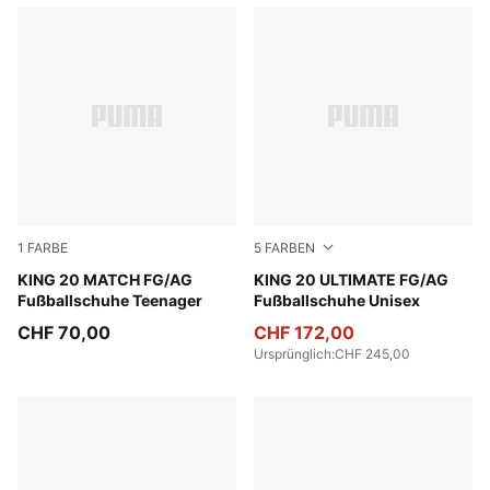
1
FARBE
5
FARBEN
Sugared Almond-PUMA Black-Ultra Red
KING 20 MATCH FG/AG
PUMA White-Poison Pink-Br
KING 20 ULTIMATE FG/AG
Fußballschuhe Teenager
Fußballschuhe Unisex
CHF 70,00
CHF 172,00
Ursprünglich
:
CHF 245,00