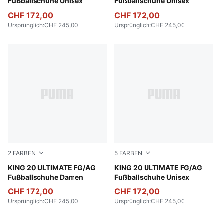
Fußballschuhe Unisex
Fußballschuhe Unisex
CHF 172,00
CHF 172,00
Ursprünglich
:
CHF 245,00
Ursprünglich
:
CHF 245,00
2
FARBEN
5
FARBEN
Silver Mist-Blue Jewel-Vibrant Blue
KING 20 ULTIMATE FG/AG
PUMA Black-PUMA White-P
KING 20 ULTIMATE FG/AG
Fußballschuhe Damen
Fußballschuhe Unisex
CHF 172,00
CHF 172,00
Ursprünglich
:
CHF 245,00
Ursprünglich
:
CHF 245,00