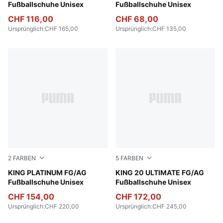
Fußballschuhe Unisex
Fußballschuhe Unisex
CHF 116,00
CHF 68,00
Ursprünglich
:
CHF 165,00
Ursprünglich
:
CHF 135,00
2
FARBEN
5
FARBEN
PUMA Black-PUMA Black-Metallic Gold
KING PLATINUM FG/AG
PUMA White-Metallic Gold-
KING 20 ULTIMATE FG/AG
Fußballschuhe Unisex
Fußballschuhe Unisex
CHF 154,00
CHF 172,00
Ursprünglich
:
CHF 220,00
Ursprünglich
:
CHF 245,00