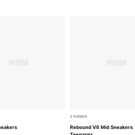
3
FARBEN
-PUMA Black
PUMA White-PUMA Black-S
neakers
Rebound V6 Mid Sneakers
Teenager