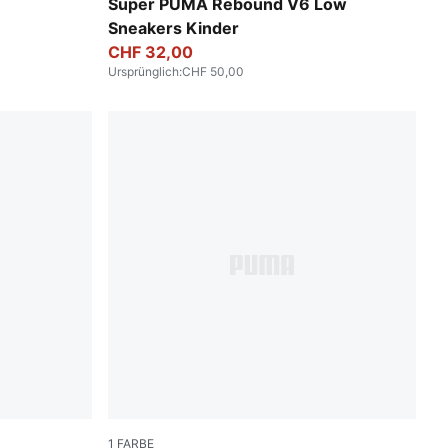
y
PUMA Black-PUMA White-Emerald Ice-Archi
Super PUMA Rebound V6 Low
Sneakers Kinder
CHF 32,00
Ursprünglich
:
CHF 50,00
1
FARBE