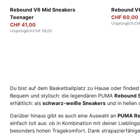
PUMA White-PUMA Black-For All Time Red
PUMA White
Rebound V6 Mid Sneakers
Rebound V
Teenager
CHF 60,00
Ursprünglich
:
CH
CHF 41,00
Ursprünglich
:
CHF 58,00
Du bist auf dem Basketballplatz zu Hause oder findes
Bequem und stylisch: die legendären PUMA
Rebound 
erhältlich: als
schwarz-weiße Sneakers
und in hellen
Darüber hinaus gibt es auch eine Auswahl an
PUMA R
einfach toll aus: ob in Kombination mit deiner Liebli
besonders hohen Tragekomfort. Dank strapazierfähige