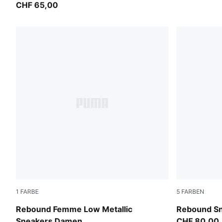
CHF 65,00
1
FARBE
5
FARBEN
PUMA White-PUMA Silver-Feather Gray
PUMA White
Rebound Femme Low Metallic
Rebound S
Sneakers Damen
CHF 80,00