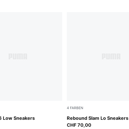
4
FARBEN
-PUMA Black-PUMA White
PUMA White-Glacial Gray
6 Low Sneakers
Rebound Slam Lo Sneakers
CHF 70,00