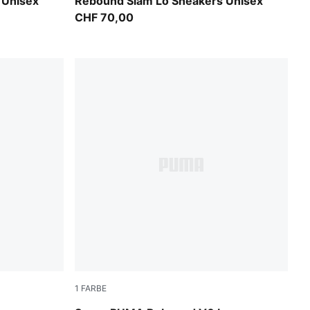
PUMA Black-PUMA White
 Unisex
Rebound Slam Lo Sneakers Unisex
CHF 70,00
1
FARBE