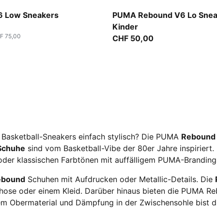
-Cool Light Gray
PUMA White-PUMA Black
6 Low Sneakers
PUMA Rebound V6 Lo Snea
Kinder
F 75,00
CHF 50,00
t Basketball-Sneakers einfach stylisch? Die PUMA
Rebound
Schuhe
sind vom Basketball-Vibe der 80er Jahre inspiriert. 
 oder klassischen Farbtönen mit auffälligem PUMA-Branding
ebound
Schuhen mit Aufdrucken oder Metallic-Details. Die
ngshose oder einem Kleid. Darüber hinaus bieten die PUMA 
m Obermaterial und Dämpfung in der Zwischensohle bist d