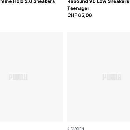
-Pink Shimmer
PUMA White-Cool Light Gra
mme Holo 2.0 Sneakers
Rebound V6 Low Sneakers
Teenager
CHF 65,00
4
FARBEN