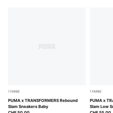
66 Produkte
1
FARBE
1
FARBE
PUMA White-PUMA Black-Bright Mango Yellow
PUMA White
PUMA x TRANSFORMERS Rebound
PUMA x TR
Slam Sneakers Baby
Slam Low S
CHF 50,00
CHF 55,00