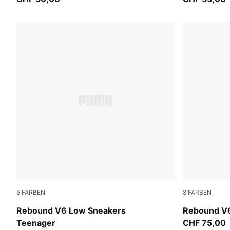
5
FARBEN
8
FARBEN
PUMA White-PUMA Black
PUMA White
Rebound V6 Low Sneakers
Rebound V
Teenager
CHF 75,00