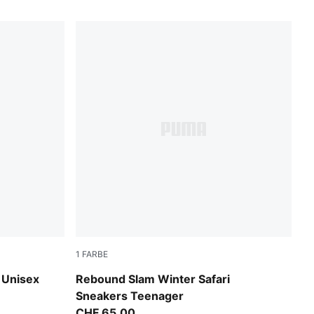
1
FARBE
Silver Fog-Birch-PUMA White
 Unisex
Rebound Slam Winter Safari
Sneakers Teenager
CHF 65,00