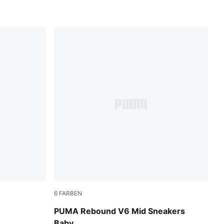
6
FARBEN
hadow Gray
PUMA White-PUMA Black-Racing Blue
PUMA Rebound V6 Mid Sneakers
Baby