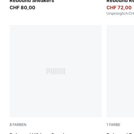
PUMA White-PUMA Black-For All Time Red
PUMA Black
Rebound Sneakers
Rebound Re
CHF 80,00
CHF 72,00
Ursprünglich
:
CH
8
FARBEN
1
FARBE