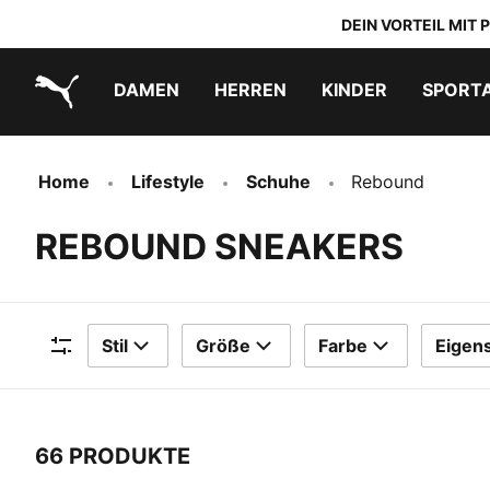
DEIN VORTEIL MIT
DAMEN
HERREN
KINDER
SPORT
PUMA.com
PUMA x TRANSFORMERS
PUMA x DORA THE EXPLORER
Schuhe zum Reinschlüpfen
Home
Lifestyle
Schuhe
Rebound
REBOUND SNEAKERS
Stil
Größe
Farbe
Eigen
Filter
66 PRODUKTE