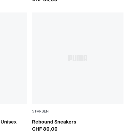
5
FARBEN
PUMA White-PUMA White-Cool Light Gray
 Unisex
Rebound Sneakers
CHF 80,00