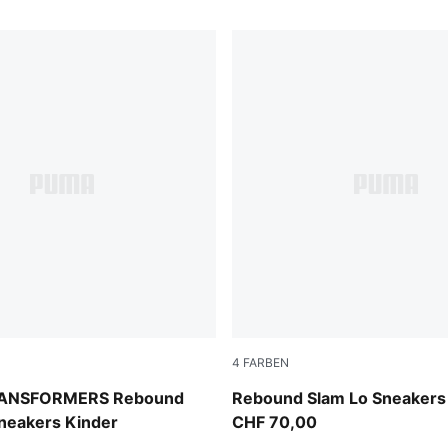
4
FARBEN
-PUMA Black-Bright Mango Yellow
PUMA Black-Shadow Gray
ANSFORMERS Rebound
Rebound Slam Lo Sneakers
neakers Kinder
CHF 70,00