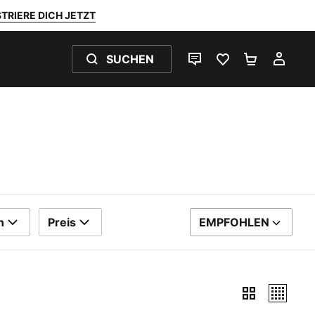
TRIERE DICH JETZT
SUCHEN
LIVE-CHAT
FAVORITEN 0
WARENKO
MEI
n
Preis
EMPFOHLEN
SORTIEREN NACH