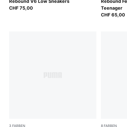
PUMA White-For All Time Red-PUMA Black
PUMA White
Rebound V6 Low Sneakers
Rebound Fe
CHF 75,00
Teenager
CHF 65,00
3
FARBEN
8
FARBEN