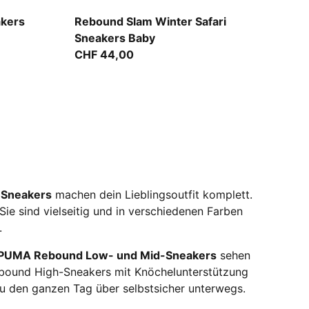
Silver Fog-Birch-PUMA White
kers
Rebound Slam Winter Safari
Sneakers Baby
CHF 44,00
 Sneakers
machen dein Lieblingsoutfit komplett.
Sie sind vielseitig und in verschiedenen Farben
.
PUMA Rebound Low- und Mid-Sneakers
sehen
Rebound High-Sneakers mit Knöchelunterstützung
u den ganzen Tag über selbstsicher unterwegs.