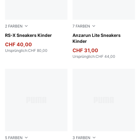
2
FARBEN
7
FARBEN
PUMA White-Gold Moon
RS-X Sneakers Kinder
PUMA White-PUMA White
Anzarun Lite Sneakers
Kinder
CHF 40,00
CHF 31,00
Ursprünglich
:
CHF 80,00
Ursprünglich
:
CHF 44,00
5
FARBEN
3
FARBEN