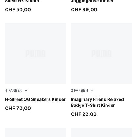
Sneakers Kinder
Jogginghose Kinder
CHF 50,00
CHF 39,00
4
FARBEN
2
FARBEN
Light Lavender-PUMA Black
H-Street OG Sneakers Kinder
Chambray Blue
Imaginary Friend Relaxed
Badge T-Shirt Kinder
CHF 70,00
CHF 22,00