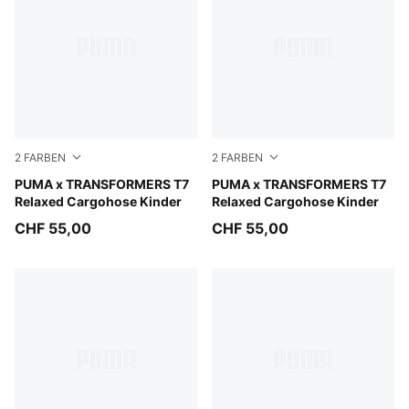
2
FARBEN
2
FARBEN
Racing Blue
PUMA x TRANSFORMERS T7
Puma Black
PUMA x TRANSFORMERS T7
Relaxed Cargohose Kinder
Relaxed Cargohose Kinder
CHF 55,00
CHF 55,00