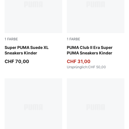
1
FARBE
1
FARBE
New Navy-For All Time Red
Super PUMA Suede XL
Emerald Ice-PUMA White
PUMA Club II Era Super
Sneakers Kinder
PUMA Sneakers Kinder
CHF 70,00
CHF 31,00
Ursprünglich
:
CHF 50,00