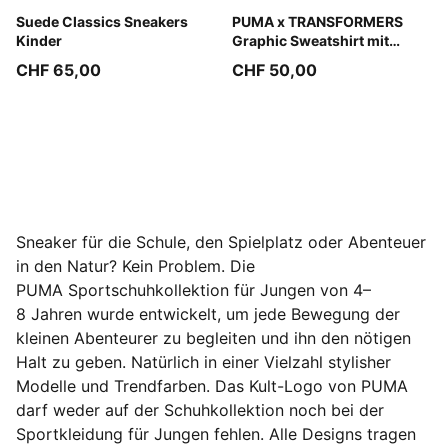
PUMA Black-PUMA White
Suede Classics Sneakers
Chambray Blue
PUMA x TRANSFORMERS
Kinder
Graphic Sweatshirt mit
Reißverschluss bis zum Hals
CHF 65,00
CHF 50,00
Kinder
Sneaker für die Schule, den Spielplatz oder Abenteuer
in den Natur? Kein Problem. Die
PUMA Sportschuhkollektion für Jungen von 4–
8 Jahren wurde entwickelt, um jede Bewegung der
kleinen Abenteurer zu begleiten und ihn den nötigen
Halt zu geben. Natürlich in einer Vielzahl stylisher
Modelle und Trendfarben. Das Kult-Logo von PUMA
darf weder auf der Schuhkollektion noch bei der
Sportkleidung für Jungen fehlen. Alle Designs tragen