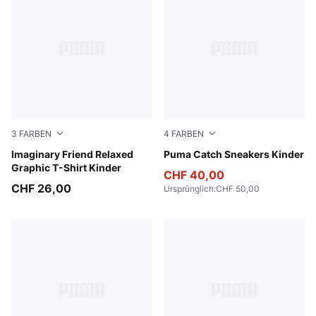
3
FARBEN
4
FARBEN
Alpine Snow
Imaginary Friend Relaxed
PUMA Black-PUMA White
Puma Catch Sneakers Kinder
Graphic T-Shirt Kinder
CHF 40,00
CHF 26,00
Ursprünglich
:
CHF 50,00