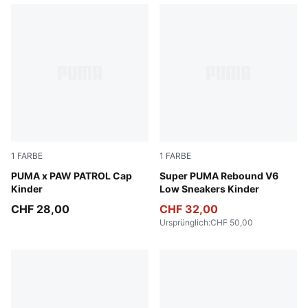
1
FARBE
1
FARBE
Vibrant Green
PUMA x PAW PATROL Cap
PUMA Black-PUMA White-Eme
Super PUMA Rebound V6
Kinder
Low Sneakers Kinder
CHF 28,00
CHF 32,00
Ursprünglich
:
CHF 50,00