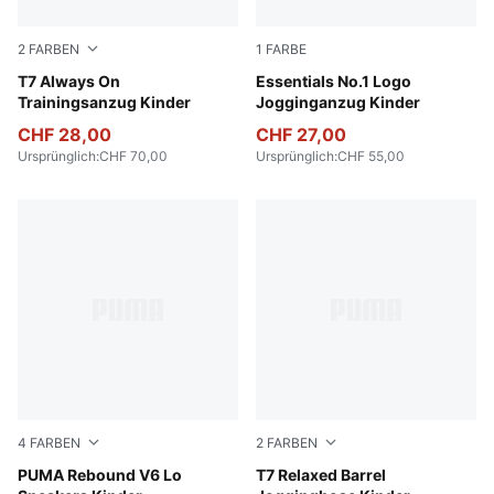
2
FARBEN
1
FARBE
Puma Black
T7 Always On
Puma Black
Essentials No.1 Logo
Trainingsanzug Kinder
Jogginganzug Kinder
CHF 28,00
CHF 27,00
Ursprünglich
:
CHF 70,00
Ursprünglich
:
CHF 55,00
4
FARBEN
2
FARBEN
PUMA White-PUMA Black
PUMA Rebound V6 Lo
Chocolate Fondue
T7 Relaxed Barrel