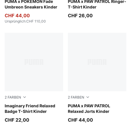
PUMA Black-Energizing Yellow
PUMA x POKÉMON Fade
Blue Jewel
PUMA x PAW PATROL Ringer-
Umbreon Sneakers Kinder
T-Shirt Kinder
CHF 44,00
CHF 26,00
Ursprünglich
:
CHF 110,00
2
FARBEN
2
FARBEN
Alpine Snow
Imaginary Friend Relaxed
Vibrant Green
PUMA x PAW PATROL
Badge T-Shirt Kinder
Relaxed Jorts Kinder
CHF 22,00
CHF 44,00