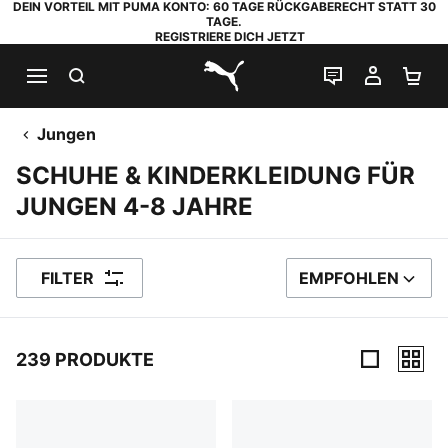
DEIN VORTEIL MIT PUMA KONTO: 60 TAGE RÜCKGABERECHT STATT 30
TAGE.
REGISTRIERE DICH JETZT
SUCHEN
LIVE-CHAT
MEIN K
WA
PUMA.com
Jungen
SCHUHE & KINDERKLEIDUNG FÜR
JUNGEN 4-8 JAHRE
FILTER
EMPFOHLEN
SORTIEREN NACH
239 PRODUKTE
239 Produkte