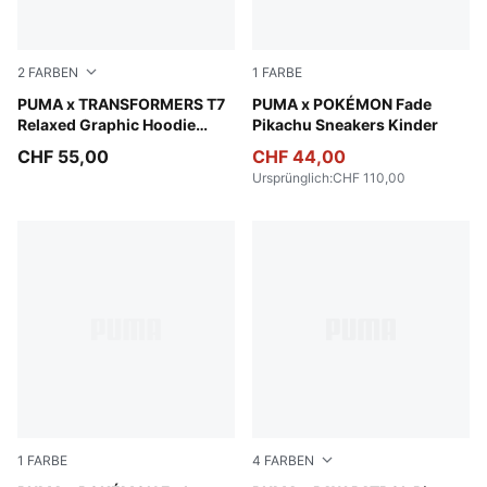
2
FARBEN
1
FARBE
Racing Blue
PUMA x TRANSFORMERS T7
Energizing Yellow-PUMA Bl
PUMA x POKÉMON Fade
Relaxed Graphic Hoodie
Pikachu Sneakers Kinder
Kinder
CHF 55,00
CHF 44,00
Ursprünglich
:
CHF 110,00
1
FARBE
4
FARBEN