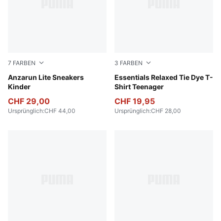
7
FARBEN
3
FARBEN
PUMA Black-PUMA White
Anzarun Lite Sneakers
Emerald Ice
Essentials Relaxed Tie Dye T-
Kinder
Shirt Teenager
CHF 29,00
CHF 19,95
Ursprünglich
:
CHF 44,00
Ursprünglich
:
CHF 28,00