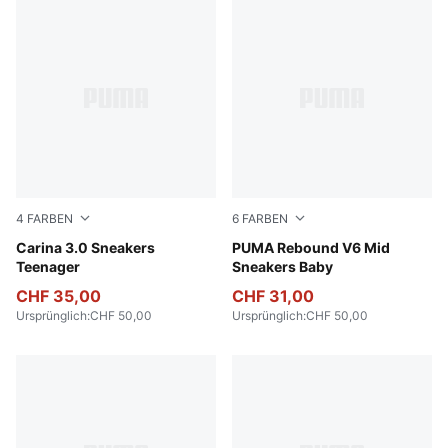
4
FARBEN
6
FARBEN
PUMA White-Sea Glass
Carina 3.0 Sneakers
PUMA White-PUMA Black-Ra
PUMA Rebound V6 Mid
Teenager
Sneakers Baby
CHF 35,00
CHF 31,00
Ursprünglich
:
CHF 50,00
Ursprünglich
:
CHF 50,00