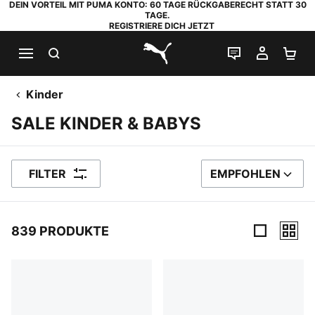
DEIN VORTEIL MIT PUMA KONTO: 60 TAGE RÜCKGABERECHT STATT 30
TAGE.
REGISTRIERE DICH JETZT
SUCHEN
LIVE-CHAT
MEIN K
WA
PUMA.com
Kinder
SALE KINDER & BABYS
FILTER
EMPFOHLEN
SORTIEREN NACH
839 PRODUKTE
839 Produkte