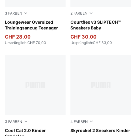
3
FARBEN
2
FARBEN
Wild Pink
Loungewear Oversized
PUMA Black-PUMA White-R
Courtflex v3 SLIPTECH™
Trainingsanzug Teenager
Sneakers Baby
CHF 28,00
CHF 30,00
Ursprünglich
:
CHF 70,00
Ursprünglich
:
CHF 33,00
3
FARBEN
4
FARBEN
Intense Lavender-PUMA White-Pearl Pink
Cool Cat 2.0 Kinder
PUMA Black-PUMA White-PU
Skyrocket 2 Sneakers Kinder