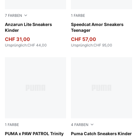
7
FARBEN
1
FARBE
PUMA White-PUMA White
Anzarun Lite Sneakers
Vapor Gray-Jasmine Flower
Speedcat Amor Sneakers
Kinder
Teenager
CHF 31,00
CHF 57,00
Ursprünglich
:
CHF 44,00
Ursprünglich
:
CHF 95,00
1
FARBE
4
FARBEN
Blue Jewel-PUMA White-Pelé Yellow
PUMA x PAW PATROL Trinity
PUMA Black-PUMA White
Puma Catch Sneakers Kinder