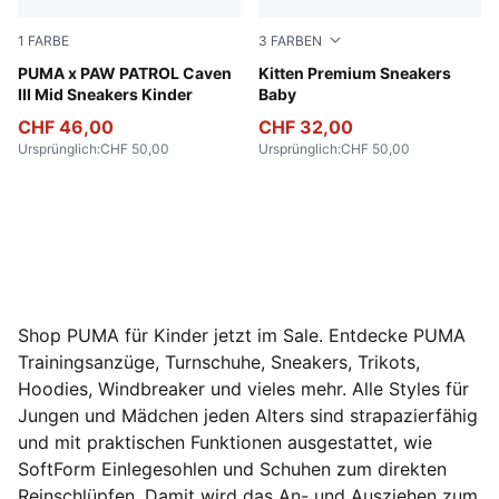
1
FARBE
3
FARBEN
PUMA Black-PUMA White-For All Time Red
PUMA x PAW PATROL Caven
For All Time Red-PUMA Whi
Kitten Premium Sneakers
III Mid Sneakers Kinder
Baby
CHF 46,00
CHF 32,00
Ursprünglich
:
CHF 50,00
Ursprünglich
:
CHF 50,00
Shop PUMA für Kinder jetzt im Sale. Entdecke PUMA
Trainingsanzüge, Turnschuhe, Sneakers, Trikots,
Hoodies, Windbreaker und vieles mehr. Alle Styles für
Jungen und Mädchen jeden Alters sind strapazierfähig
und mit praktischen Funktionen ausgestattet, wie
SoftForm Einlegesohlen und Schuhen zum direkten
Reinschlüpfen. Damit wird das An- und Ausziehen zum