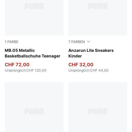
1
FARBE
7
FARBEN
Vibrant Silver-Yellow Alert-Glowing Red
MB.05 Metallic
Peacoat-Puma White
Anzarun Lite Sneakers
Basketballschuhe Teenager
Kinder
CHF 72,00
CHF 32,00
Ursprünglich
:
CHF 120,00
Ursprünglich
:
CHF 44,00