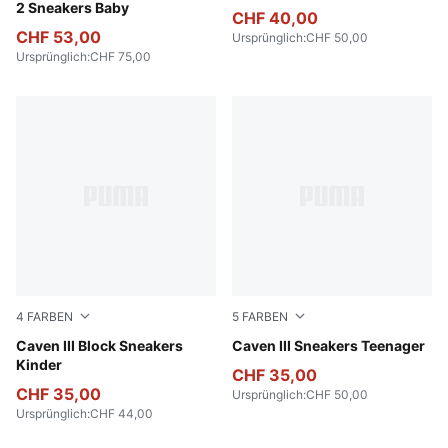
2 Sneakers Baby
CHF 40,00
CHF 53,00
Ursprünglich
:
CHF 50,00
Ursprünglich
:
CHF 75,00
4
FARBEN
5
FARBEN
Shadow Gray-Royal Sapphire-PUMA White
Caven III Block Sneakers
PUMA White-Clyde Royal-G
Caven III Sneakers Teenager
Kinder
CHF 35,00
CHF 35,00
Ursprünglich
:
CHF 50,00
Ursprünglich
:
CHF 44,00