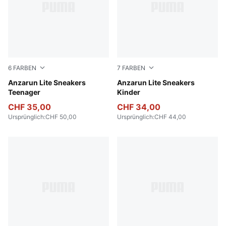
6
FARBEN
7
FARBEN
PUMA White-PUMA White
Anzarun Lite Sneakers
Peach Smoothie-PUMA Whit
Anzarun Lite Sneakers
Teenager
Kinder
CHF 35,00
CHF 34,00
Ursprünglich
:
CHF 50,00
Ursprünglich
:
CHF 44,00