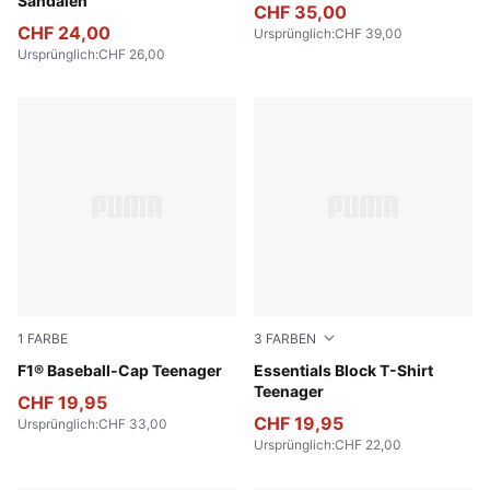
Sandalen
CHF 35,00
CHF 24,00
Ursprünglich
:
CHF 39,00
Ursprünglich
:
CHF 26,00
1
FARBE
3
FARBEN
Puma Black
F1® Baseball-Cap Teenager
Emerald Ice
Essentials Block T-Shirt
Teenager
CHF 19,95
CHF 19,95
Ursprünglich
:
CHF 33,00
Ursprünglich
:
CHF 22,00