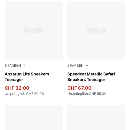
6
FARBEN
2
FARBEN
PUMA Black-PUMA White
Anzarun Lite Sneakers
PUMA Black-PUMA Silver
Speedcat Metallic Safari
Teenager
Sneakers Teenager
CHF 32,00
CHF 67,00
Ursprünglich
:
CHF 50,00
Ursprünglich
:
CHF 95,00