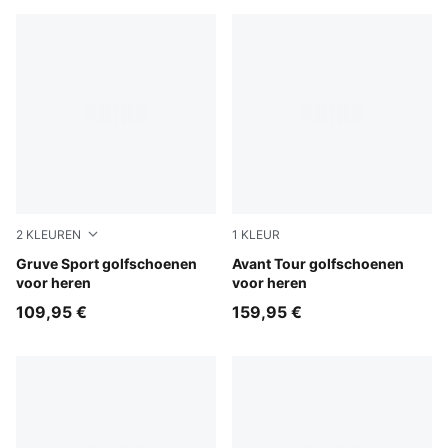
2
KLEUREN
1
KLEUR
PUMA White-Fudge-Dark Sage
Gruve Sport golfschoenen
PUMA White-Feather Gray
Avant Tour golfschoenen
voor heren
voor heren
109,95 €
159,95 €