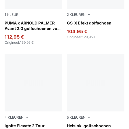
1
KLEUR
2
KLEUREN
PUMA White-Forest Green
PUMA x ARNOLD PALMER
Warm White-Ice Coffee-PU
GS-X Efekt golfschoen
Avant 2.0 golfschoenen voor
104,95 €
heren
112,95 €
Origineel
:
129,95 €
Origineel
:
159,95 €
4
KLEUREN
5
KLEUREN
PUMA White-Deep Navy-PUMA Silver
Ignite Elevate 2 Tour
PUMA White-PUMA Black
Helsinki golfschoenen