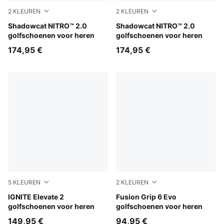
2
KLEUREN
2
KLEUREN
PUMA White-PUMA Black-Apple Spritz
Shadowcat NITRO™ 2.0
PUMA Black-PUMA White
Shadowcat NITRO™ 2.0
golfschoenen voor heren
golfschoenen voor heren
174,95 €
174,95 €
5
KLEUREN
2
KLEUREN
PUMA White-Speed Blue-Apple Spritz
IGNITE Elevate 2
PUMA White-PUMA Silver
Fusion Grip 6 Evo
golfschoenen voor heren
golfschoenen voor heren
149,95 €
94,95 €