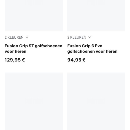
2
KLEUREN
2
KLEUREN
PUMA Black-PUMA Silver
Fusion Grip ST golfschoenen
PUMA Black-PUMA Silver
Fusion Grip 6 Evo
voor heren
golfschoenen voor heren
129,95 €
94,95 €