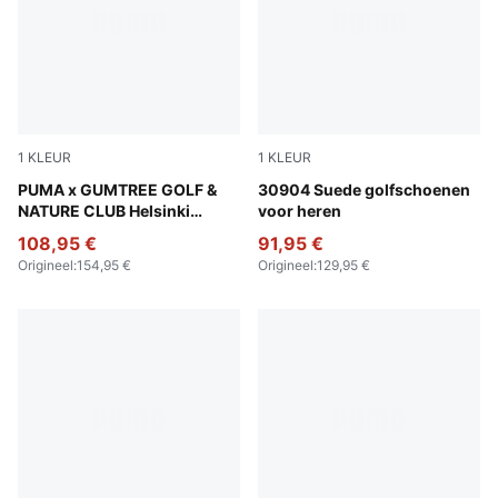
1
KLEUR
1
KLEUR
Warm White-Flat Dark Gray-Dark Sage
PUMA x GUMTREE GOLF &
Warm White-Luso Green
30904 Suede golfschoenen
NATURE CLUB Helsinki
voor heren
uniseks golfschoenen
108,95 €
91,95 €
Origineel
:
154,95 €
Origineel
:
129,95 €