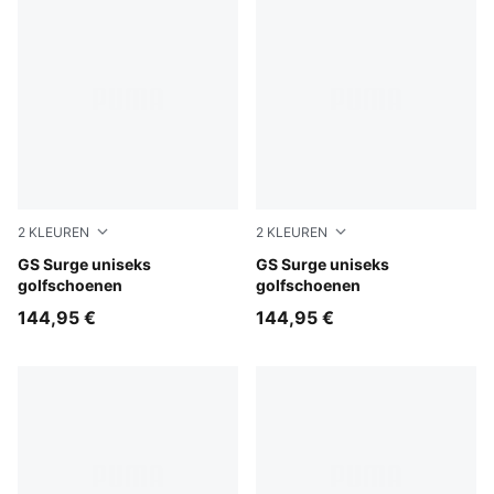
2
KLEUREN
2
KLEUREN
PUMA Black-Warm White-PUMA Black
GS Surge uniseks
PUMA White-Vapor Gray-Mo
GS Surge uniseks
golfschoenen
golfschoenen
144,95 €
144,95 €