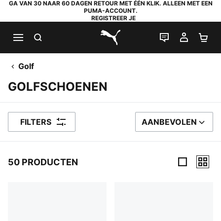
GA VAN 30 NAAR 60 DAGEN RETOUR MET ÉÉN KLIK. ALLEEN MET EEN
PUMA-ACCOUNT.
REGISTREER JE
ZOEKEN
LIVE CHAT
MIJN A
WI
PUMA.com
Golf
GOLFSCHOENEN
FILTERS
AANBEVOLEN
SORTEER OP
50 PRODUCTEN
50 producten