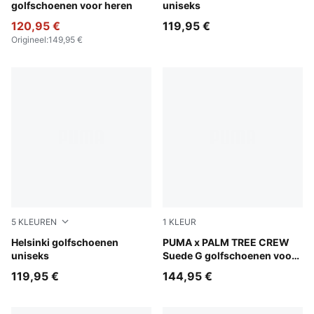
golfschoenen voor heren
uniseks
120,95 €
119,95 €
Origineel
:
149,95 €
5
KLEUREN
1
KLEUR
PUMA White-Dark Indigo
Helsinki golfschoenen
PUMA White-Glowing Pink
PUMA x PALM TREE CREW
uniseks
Suede G golfschoenen voor
heren
119,95 €
144,95 €