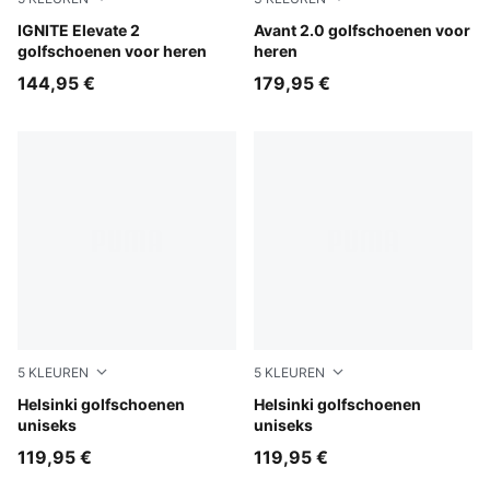
PUMA Black-PUMA Silver-Slate Sky
IGNITE Elevate 2
Warm White-Mouse Gray-Tot
Avant 2.0 golfschoenen voor
golfschoenen voor heren
heren
144,95 €
179,95 €
5
KLEUREN
5
KLEUREN
Fudge-Birch-Warm White
Helsinki golfschoenen
Inky Blue-Deep Navy-Butte
Helsinki golfschoenen
uniseks
uniseks
119,95 €
119,95 €