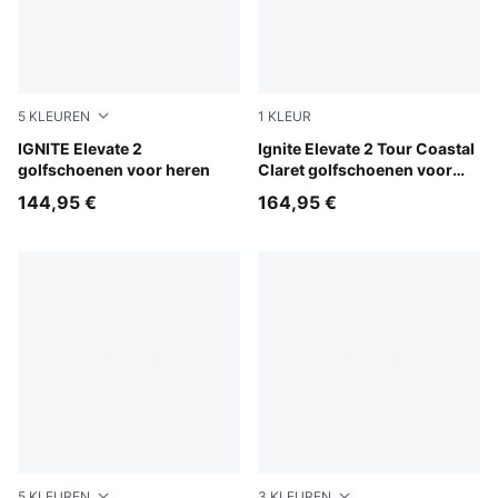
5
KLEUREN
1
KLEUR
PUMA White-Dark Indigo-Ice Coffee
IGNITE Elevate 2
Warm White-Alpine Snow-Mid
Ignite Elevate 2 Tour Coastal
golfschoenen voor heren
Claret golfschoenen voor
heren
144,95 €
164,95 €
5
KLEUREN
3
KLEUREN