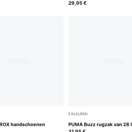
29,95 €
5
KLEUREN
Puma Black
ROX handschoenen
PUMA Buzz rugzak van 28 l
31,95 €