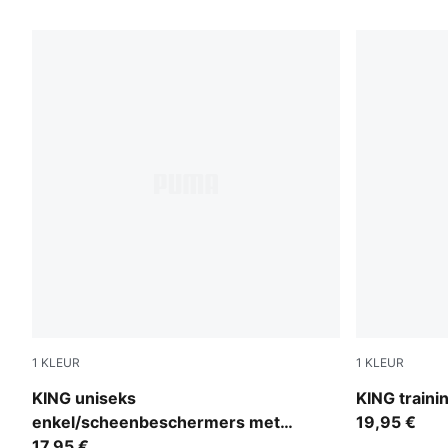
583 producten
1
KLEUR
1
KLEUR
PUMA Black-PUMA White
PUMA White
KING uniseks
KING traini
enkel/scheenbeschermers met
19,95 €
interne shell
17,95 €