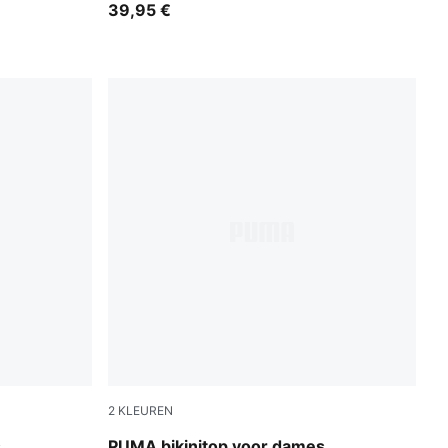
39,95 €
2
KLEUREN
green / black
s
PUMA bikinitop voor dames