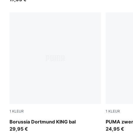
1
KLEUR
1
KLEUR
PUMA White-multicolor
multicolor
Borussia Dortmund KING bal
PUMA zwem
29,95 €
24,95 €