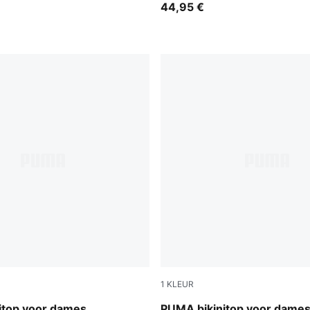
44,95 €
1
KLEUR
pink / red
itop voor dames
PUMA bikinitop voor dame