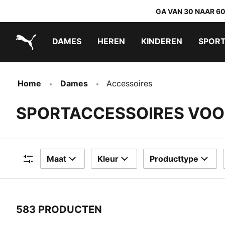
GA VAN 30 NAAR 6
DAMES
HEREN
KINDEREN
SPOR
PUMA.com
PUMA x TRANSFORMERS
PUMA x DORA THE EXPLORER
Makkelijk aan te trekken schoenen
Home
Dames
Accessoires
SPORTACCESSOIRES VOO
Maat
Kleur
Producttype
Filters
583 PRODUCTEN