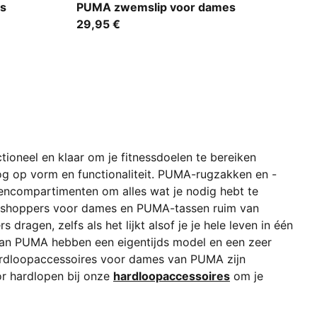
green / black
s
PUMA zwemslip voor dames
29,95 €
ctioneel en klaar om je fitnessdoelen te bereiken
og op vorm en functionaliteit. PUMA-rugzakken en -
encompartimenten om alles wat je nodig hebt te
n de shoppers voor dames en PUMA-tassen ruim van
ragen, zelfs als het lijkt alsof je je hele leven in één
n van PUMA hebben een eigentijds model en een zeer
ardloopaccessoires voor dames van PUMA zijn
or hardlopen bij onze
hardloopaccessoires
om je