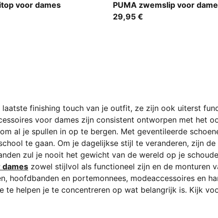
pink / red
itop voor dames
PUMA zwemslip voor dame
29,95 €
atste finishing touch van je outfit, ze zijn ook uiterst fun
ccessoires voor dames zijn consistent ontworpen met het o
al je spullen in op te bergen. Met geventileerde schoen
school te gaan. Om je dagelijkse stijl te veranderen, zij
den zul je nooit het gewicht van de wereld op je schouders d
r dames
zowel stijlvol als functioneel zijn en de monture
ssen, hoofdbanden en portemonnees, modeaccessoires en h
 te helpen je te concentreren op wat belangrijk is. Kijk vo