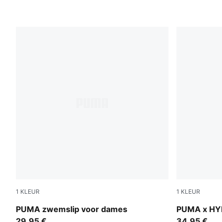
1
KLEUR
1
KLEUR
pink / red
Puma Black
PUMA zwemslip voor dames
PUMA x HY
29,95 €
34,95 €