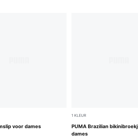
1
KLEUR
petrol green
slip voor dames
PUMA Brazilian bikinibroek
dames