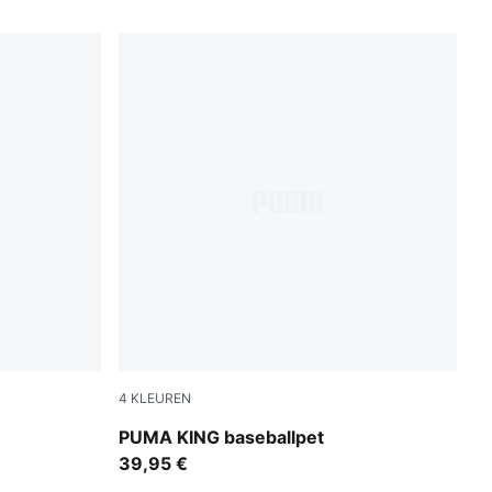
4
KLEUREN
Puma Black
PUMA KING baseballpet
39,95 €