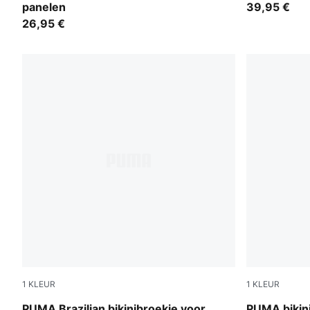
panelen
39,95 €
26,95 €
1
KLEUR
1
KLEUR
red / pink
petrol green
PUMA Brazilian bikinibroekje voor
PUMA bikin