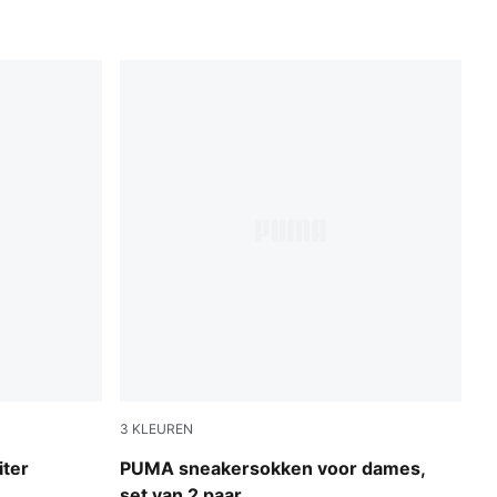
3
KLEUREN
black
iter
PUMA sneakersokken voor dames,
set van 2 paar