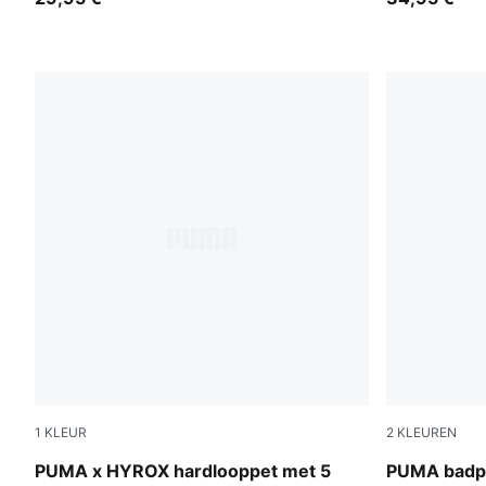
1
KLEUR
2
KLEUREN
Puma Black
pink / red
PUMA x HYROX hardlooppet met 5
PUMA badp