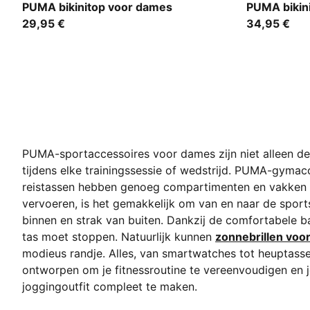
pink / red
black
PUMA bikinitop voor dames
PUMA bikin
29,95 €
34,95 €
PUMA-sportaccessoires voor dames zijn niet alleen de la
tijdens elke trainingssessie of wedstrijd. PUMA-gyma
reistassen
hebben genoeg compartimenten en vakken om 
vervoeren, is het gemakkelijk om van en naar de sport
binnen en strak van buiten. Dankzij de comfortabele ban
tas moet stoppen. Natuurlijk kunnen
zonnebrillen voo
modieus randje. Alles, van smartwatches tot heupta
ontworpen om je fitnessroutine te vereenvoudigen en je
joggingoutfit compleet te maken.