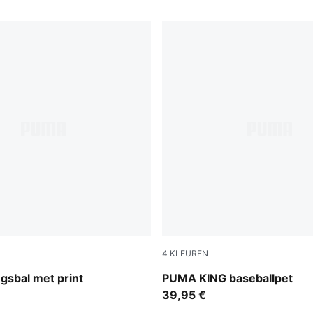
4
KLEUREN
-Ultra Red-Sugared Almond
Inky Depths
ngsbal met print
PUMA KING baseballpet
39,95 €