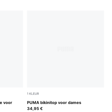
1
KLEUR
red / pink
je voor
PUMA bikinitop voor dames
34,95 €