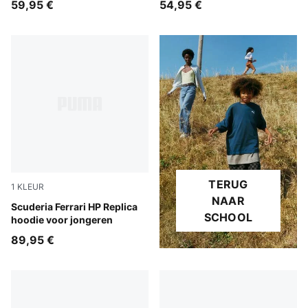
59,95 €
54,95 €
ronde hals voor kinderen
TERUG
1
KLEUR
NAAR
PUMA Red
Scuderia Ferrari HP Replica
SCHOOL
hoodie voor jongeren
89,95 €