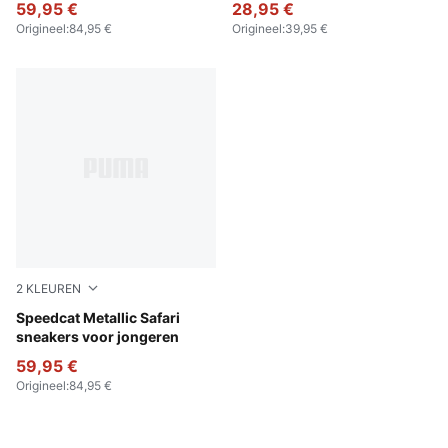
59,95 €
28,95 €
Origineel
:
84,95 €
Origineel
:
39,95 €
2
KLEUREN
PUMA Black-PUMA Silver
Speedcat Metallic Safari
sneakers voor jongeren
59,95 €
Origineel
:
84,95 €