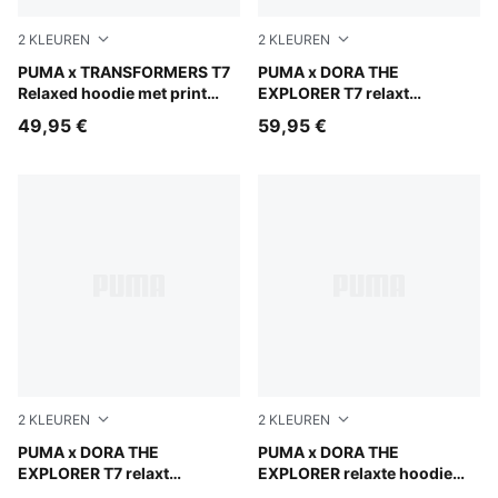
2
KLEUREN
2
KLEUREN
Racing Blue
PUMA x TRANSFORMERS T7
Mauve Glow
PUMA x DORA THE
Relaxed hoodie met print
EXPLORER T7 relaxt
voor kinderen
sweatshirt met halve rits en
49,95 €
59,95 €
ronde hals voor kinderen
2
KLEUREN
2
KLEUREN
Chambray Blue
PUMA x DORA THE
Bright Papaya
PUMA x DORA THE
EXPLORER T7 relaxt
EXPLORER relaxte hoodie
sweatshirt met halve rits en
voor kinderen