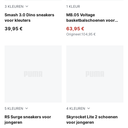
3
KLEUREN
1
KLEUR
PUMA White-Powder Pink
Smash 3.0 Dino sneakers
Yellow Alert-PUMA Black
MB.05 Voltage
voor kleuters
basketbalschoenen voor
jongeren
39,95 €
63,95 €
Origineel
:
104,95 €
5
KLEUREN
4
KLEUREN
PUMA White-Cool Light Gray
RS Surge sneakers voor
Pinkscape-PUMA White
Skyrocket Lite 2 schoenen
jongeren
voor jongeren