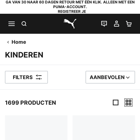
GA VAN 30 NAAR 60 DAGEN RETOUR MET ÉÉN KLIK. ALLEEN MET EEN
PUMA-ACCOUNT.
REGISTREER JE
ZOEKEN
LIVE CHAT
MIJN A
WI
PUMA.com
Home
KINDEREN
FILTERS
AANBEVOLEN
SORTEER OP
1699 PRODUCTEN
1699 producten