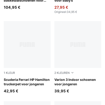
basketbalschoenen voor
voor baby’s
jongeren
104,95 €
27,95 €
Origineel
:
34,95 €
1
KLEUR
2
KLEUREN
PUMA Red
Scuderia Ferrari HP Hamilton
PUMA Team Royal-PUMA Wh
Varion 3 Indoor schoenen
truckerpet voor jongeren
voor jongeren
42,95 €
39,95 €