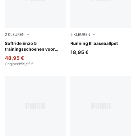
2
KLEUREN
5
KLEUREN
For All Time Red-PUMA Black
Softride Enzo 5
Vibrant Silver
Running III baseballpet
trainingsschoenen voor
18,95 €
jongeren
48,95 €
Origineel
:
59,95 €