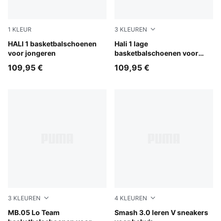
1
KLEUR
3
KLEUREN
Mustard Seed-Sea Kelp
HALI 1 basketbalschoenen
PUMA White-Vibrant Silver
Hali 1 lage
voor jongeren
basketbalschoenen voor
jongeren
109,95 €
109,95 €
3
KLEUREN
4
KLEUREN
Ultra Blue-Intense Mint
MB.05 Lo Team
PUMA White-Cool Light Gra
Smash 3.0 leren V sneakers