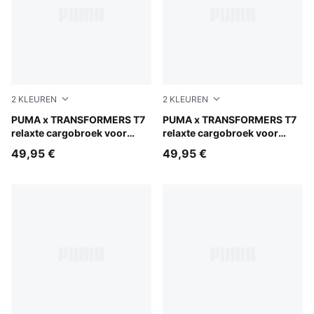
2
KLEUREN
2
KLEUREN
Racing Blue
PUMA x TRANSFORMERS T7
Puma Black
PUMA x TRANSFORMERS T7
relaxte cargobroek voor
relaxte cargobroek voor
kinderen
kinderen
49,95 €
49,95 €