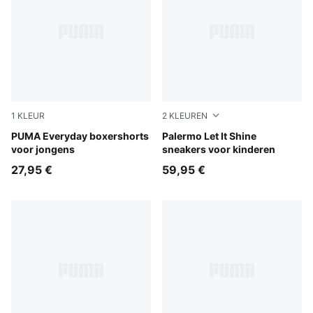
1
KLEUR
2
KLEUREN
blue / grey
PUMA Everyday boxershorts
Alpine Snow-Silver Fog
Palermo Let It Shine
voor jongens
sneakers voor kinderen
27,95 €
59,95 €