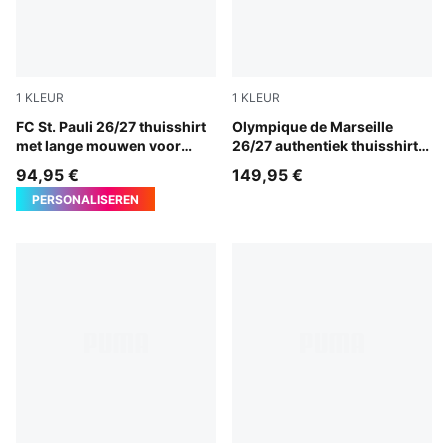
1
KLEUR
1
KLEUR
Espresso Brown-PUMA White
FC St. Pauli 26/27 thuisshirt
PUMA White-PUMA Team Ro
Olympique de Marseille
met lange mouwen voor
26/27 authentiek thuisshirt
heren
voor heren
94,95 €
149,95 €
PERSONALISEREN