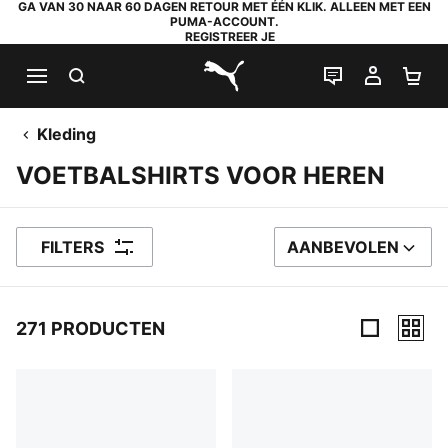
GA VAN 30 NAAR 60 DAGEN RETOUR MET ÉÉN KLIK. ALLEEN MET EEN
PUMA-ACCOUNT.
REGISTREER JE
ZOEKEN
LIVE CHAT
MIJN A
WI
PUMA.com
Kleding
VOETBALSHIRTS VOOR HEREN
FILTERS
AANBEVOLEN
SORTEER OP
271 PRODUCTEN
271 producten