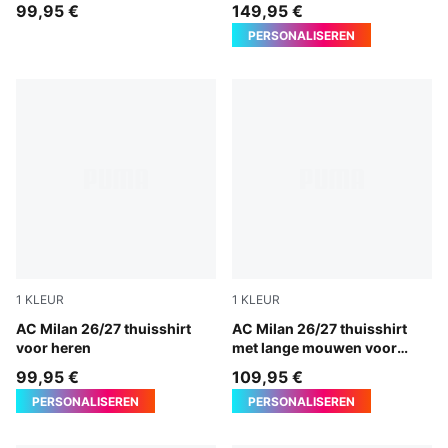
99,95 €
149,95 €
PERSONALISEREN
1
KLEUR
1
KLEUR
PUMA Black-For All Time Red
AC Milan 26/27 thuisshirt
PUMA Black-For All Time Re
AC Milan 26/27 thuisshirt
voor heren
met lange mouwen voor
heren
99,95 €
109,95 €
PERSONALISEREN
PERSONALISEREN