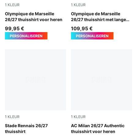
1
KLEUR
1
KLEUR
PUMA White-PUMA Team Royal
Olympique de Marseille
PUMA White-PUMA Team Ro
Olympique de Marseille
26/27 thuisshirt voor heren
26/27 thuisshirt met lange
mouwen voor heren
99,95 €
109,95 €
PERSONALISEREN
PERSONALISEREN
1
KLEUR
1
KLEUR
PUMA Red-PUMA Black
Stade Rennais 26/27
PUMA Black-For All Time Re
AC Milan 26/27 Authentic
thuisshirt
thuisshirt voor heren