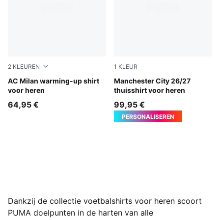
2
KLEUREN
1
KLEUR
For All Time Red-PUMA Black
AC Milan warming-up shirt
Team Light Blue-Icy Blue
Manchester City 26/27
voor heren
thuisshirt voor heren
64,95 €
99,95 €
PERSONALISEREN
Dankzij de collectie voetbalshirts voor heren scoort
PUMA doelpunten in de harten van alle