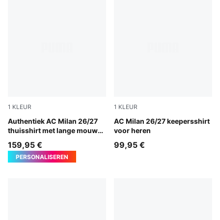
1
KLEUR
1
KLEUR
PUMA Black-For All Time Red
Authentiek AC Milan 26/27
Archive Gold-PUMA Black
AC Milan 26/27 keepersshirt
thuisshirt met lange mouwen
voor heren
voor heren
159,95 €
99,95 €
PERSONALISEREN