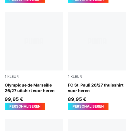
1
KLEUR
1
KLEUR
New Navy-Baltic Sea Blue
Olympique de Marseille
Espresso Brown-PUMA Whit
FC St. Pauli 26/27 thuisshirt
26/27 uitshirt voor heren
voor heren
99,95 €
89,95 €
PERSONALISEREN
PERSONALISEREN