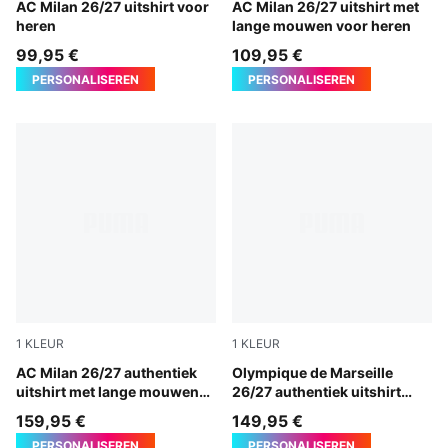
PUMA White-Victory Gold
AC Milan 26/27 uitshirt voor
PUMA White-Victory Gold
AC Milan 26/27 uitshirt met
heren
lange mouwen voor heren
99,95 €
109,95 €
PERSONALISEREN
PERSONALISEREN
1
KLEUR
1
KLEUR
PUMA White-Victory Gold
AC Milan 26/27 authentiek
New Navy-Baltic Sea Blue
Olympique de Marseille
uitshirt met lange mouwen
26/27 authentiek uitshirt
voor heren
voor heren
159,95 €
149,95 €
PERSONALISEREN
PERSONALISEREN