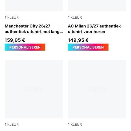
1
KLEUR
1
KLEUR
PUMA Black-Flaxen
Manchester City 26/27
PUMA White-Victory Gold
AC Milan 26/27 authentiek
authentiek uitshirt met lange
uitshirt voor heren
mouwen voor heren
159,95 €
149,95 €
PERSONALISEREN
PERSONALISEREN
1
KLEUR
1
KLEUR