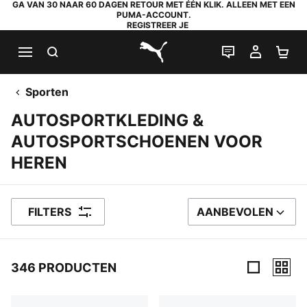
GA VAN 30 NAAR 60 DAGEN RETOUR MET ÉÉN KLIK. ALLEEN MET EEN
PUMA-ACCOUNT.
REGISTREER JE
ZOEKEN
LIVE CHAT
MIJN A
WI
PUMA.com
Sporten
AUTOSPORTKLEDING &
AUTOSPORTSCHOENEN VOOR
HEREN
FILTERS
AANBEVOLEN
SORTEER OP
346 PRODUCTEN
346 producten