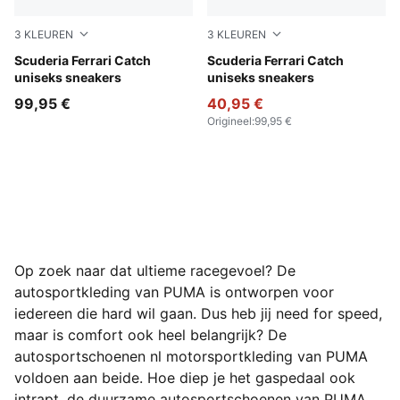
3
KLEUREN
3
KLEUREN
PUMA White-PUMA White-Rosso Corsa
Scuderia Ferrari Catch
PUMA Black-PUMA White
Scuderia Ferrari Catch
uniseks sneakers
uniseks sneakers
99,95 €
40,95 €
Origineel
:
99,95 €
Op zoek naar dat ultieme racegevoel? De
autosportkleding van PUMA is ontworpen voor
iedereen die hard wil gaan. Dus heb jij need for speed,
maar is comfort ook heel belangrijk? De
autosportschoenen nl motorsportkleding van PUMA
voldoen aan beide. Hoe diep je het gaspedaal ook
intrapt, de duurzame autosportschoenen van PUMA