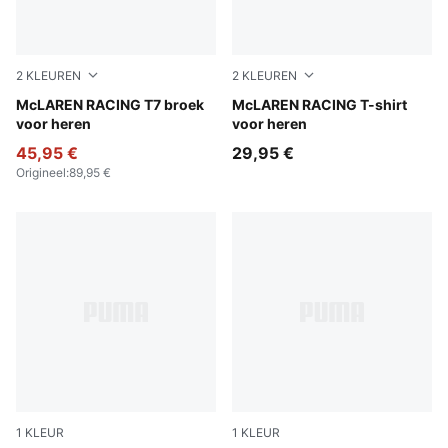
2
KLEUREN
2
KLEUREN
Titan Black
McLAREN RACING T7 broek
Puma Black
McLAREN RACING T-shirt
voor heren
voor heren
45,95 €
29,95 €
Origineel
:
89,95 €
1
KLEUR
1
KLEUR