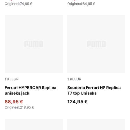
Origineel
:
74,95 €
Origineel
:
84,95 €
1
KLEUR
1
KLEUR
PUMA Red
Ferrari HYPERCAR Replica
PUMA Red
Scuderia Ferrari HP Replica
uniseks jack
T7 top Uniseks
88,95 €
124,95 €
Origineel
:
219,95 €