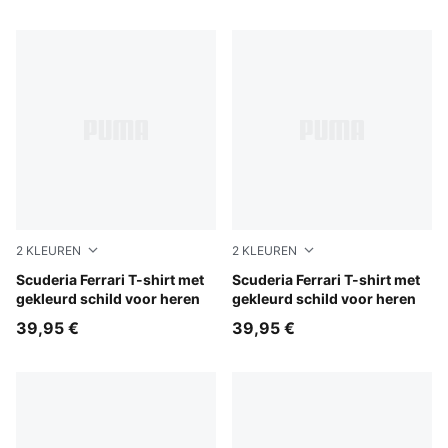
2
KLEUREN
2
KLEUREN
Rosso Corsa
Scuderia Ferrari T-shirt met
Puma Black
Scuderia Ferrari T-shirt met
gekleurd schild voor heren
gekleurd schild voor heren
39,95 €
39,95 €