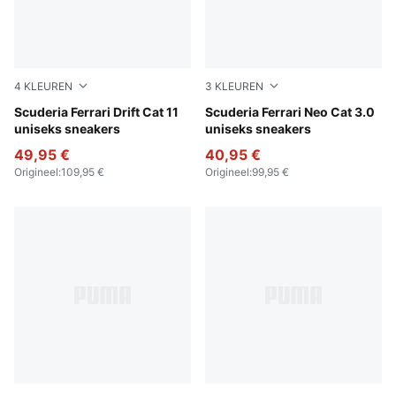
4
KLEUREN
3
KLEUREN
PUMA Black-Speed Yellow
Scuderia Ferrari Drift Cat 11
Rosso Corsa-Rosso Corsa
Scuderia Ferrari Neo Cat 3.0
uniseks sneakers
uniseks sneakers
49,95 €
40,95 €
Origineel
:
109,95 €
Origineel
:
99,95 €