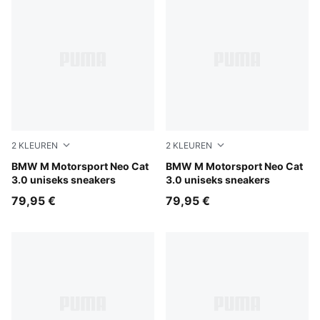
2
KLEUREN
2
KLEUREN
PUMA White-PUMA Silver
BMW M Motorsport Neo Cat
PUMA Black-PUMA Silver
BMW M Motorsport Neo Cat
3.0 uniseks sneakers
3.0 uniseks sneakers
79,95 €
79,95 €