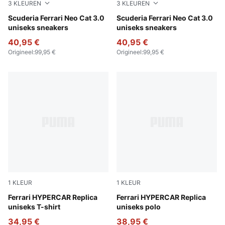
3
KLEUREN
3
KLEUREN
PUMA White-PUMA Black
Scuderia Ferrari Neo Cat 3.0
PUMA Black-Puma Aged Silv
Scuderia Ferrari Neo Cat 3.0
uniseks sneakers
uniseks sneakers
40,95 €
40,95 €
Origineel
:
99,95 €
Origineel
:
99,95 €
1
KLEUR
1
KLEUR
PUMA Red
Ferrari HYPERCAR Replica
PUMA Red
Ferrari HYPERCAR Replica
uniseks T-shirt
uniseks polo
34,95 €
38,95 €