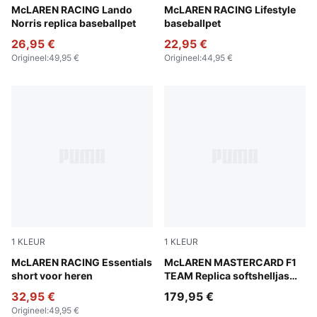
Puma Black
McLAREN RACING Lando
Puma Black
McLAREN RACING Lifestyle
Norris replica baseballpet
baseballpet
26,95 €
22,95 €
Origineel
:
49,95 €
Origineel
:
44,95 €
1
KLEUR
1
KLEUR
Puma Black
McLAREN RACING Essentials
Papaya
McLAREN MASTERCARD F1
short voor heren
TEAM Replica softshelljas
voor heren
32,95 €
179,95 €
Origineel
:
49,95 €