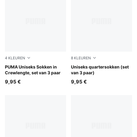
4
KLEUREN
8
KLEUREN
black
PUMA Uniseks Sokken in
black
Uniseks quartersokken (set
Crewlengte, set van 3 paar
van 3 paar)
9,95 €
9,95 €