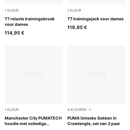
1
KLEUR
1
KLEUR
Puma Black
T7 relaxte trainingsbroek
Puma Black
T7 trainingsjack voor dames
voor dames
119,95 €
114,95 €
1
KLEUR
4
KLEUREN
Evening Sky-Luminous Blue
Manchester City PUMATECH
white
PUMA Uniseks Sokken in
hoodie met volledige
Crewlengte, set van 3 paar
ritssluiting voor dames