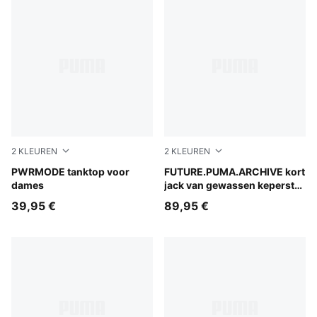
2
KLEUREN
2
KLEUREN
Puma Black
PWRMODE tanktop voor
Cool Blue
FUTURE.PUMA.ARCHIVE kort
dames
jack van gewassen keperstof
voor dames
39,95 €
89,95 €