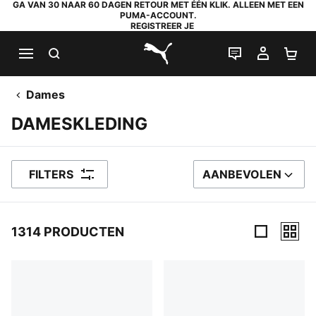
GA VAN 30 NAAR 60 DAGEN RETOUR MET ÉÉN KLIK. ALLEEN MET EEN
PUMA-ACCOUNT.
REGISTREER JE
ZOEKEN
LIVE CHAT
MIJN A
WI
PUMA.com
Dames
DAMESKLEDING
FILTERS
AANBEVOLEN
SORTEER OP
1314 PRODUCTEN
1314 producten