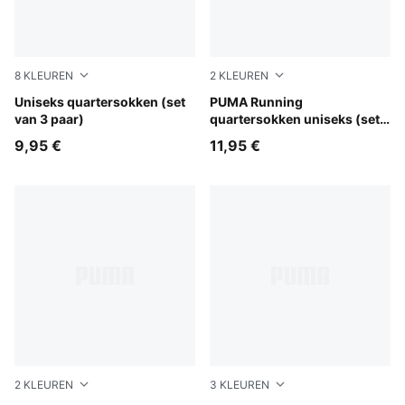
8
KLEUREN
2
KLEUREN
navy/grey/nightshadow blue
Uniseks quartersokken (set
white
PUMA Running
van 3 paar)
quartersokken uniseks (set
van 2)
9,95 €
11,95 €
2
KLEUREN
3
KLEUREN