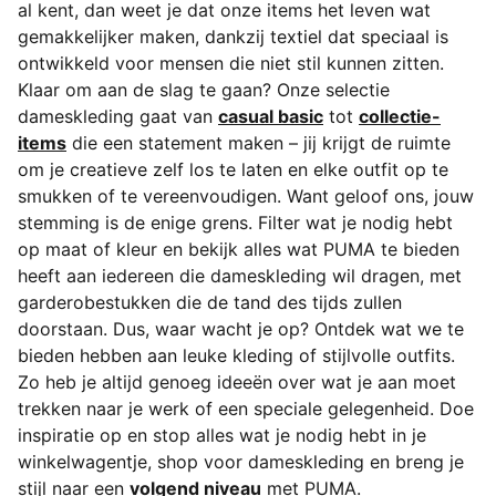
al kent, dan weet je dat onze items het leven wat
gemakkelijker maken, dankzij textiel dat speciaal is
ontwikkeld voor mensen die niet stil kunnen zitten.
Klaar om aan de slag te gaan? Onze selectie
dameskleding gaat van
casual basic
tot
collectie-
items
die een statement maken – jij krijgt de ruimte
om je creatieve zelf los te laten en elke outfit op te
smukken of te vereenvoudigen. Want geloof ons, jouw
stemming is de enige grens. Filter wat je nodig hebt
op maat of kleur en bekijk alles wat PUMA te bieden
heeft aan iedereen die dameskleding wil dragen, met
garderobestukken die de tand des tijds zullen
doorstaan. Dus, waar wacht je op? Ontdek wat we te
bieden hebben aan leuke kleding of stijlvolle outfits.
Zo heb je altijd genoeg ideeën over wat je aan moet
trekken naar je werk of een speciale gelegenheid. Doe
inspiratie op en stop alles wat je nodig hebt in je
winkelwagentje, shop voor dameskleding en breng je
stijl naar een
volgend niveau
met PUMA.