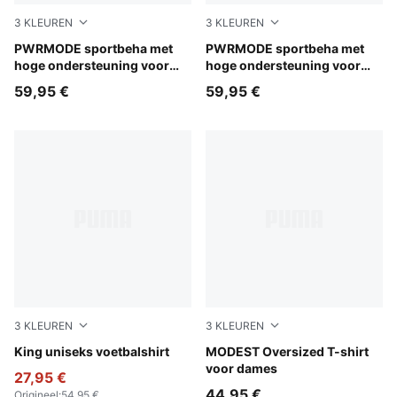
3
KLEUREN
3
KLEUREN
Créme De Mint
PWRMODE sportbeha met
Puma Black
PWRMODE sportbeha met
hoge ondersteuning voor
hoge ondersteuning voor
dames
dames
59,95 €
59,95 €
3
KLEUREN
3
KLEUREN
Puma Black
King uniseks voetbalshirt
Misty Pink
MODEST Oversized T-shirt
voor dames
27,95 €
44,95 €
Origineel
:
54,95 €