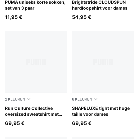
white
PUMA uniseks korte sokken,
Puma Black
Brightstride CLOUDSPUN
set van 3 paar
hardloopshirt voor dames
11,95 €
54,95 €
2
KLEUREN
8
KLEUREN
Puma Black
Run Culture Collective
Inky Depths
SHAPELUXE tight met hoge
oversized sweatshirt met
taille voor dames
grafische print voor dames
69,95 €
69,95 €