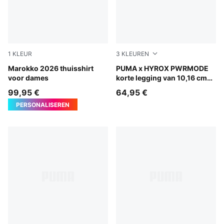
1
KLEUR
3
KLEUREN
Fast Red-Victory Gold
Marokko 2026 thuisshirt
Herb Garden
PUMA x HYROX PWRMODE
voor dames
korte legging van 10,16 cm
voor dames
99,95 €
64,95 €
PERSONALISEREN