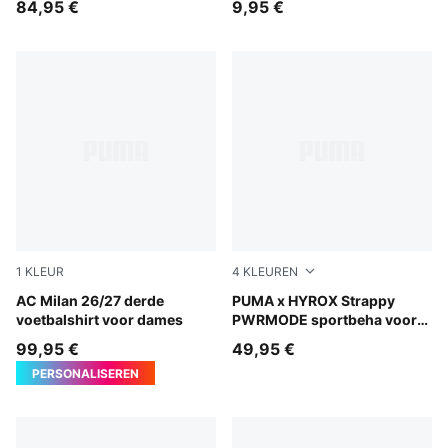
84,95 €
9,95 €
1
KLEUR
4
KLEUREN
Flat Dark Gray-Glowing Red
AC Milan 26/27 derde
Herb Garden
PUMA x HYROX Strappy
voetbalshirt voor dames
PWRMODE sportbeha voor
dames
99,95 €
49,95 €
PERSONALISEREN