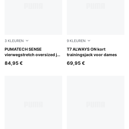
3
KLEUREN
9
KLEUREN
Puma Black
PUMATECH SENSE
Créme De Mint-Garnet Glow
T7 ALWAYS ON kort
vierwegstretch oversized jas
trainingsjack voor dames
voor dames
84,95 €
69,95 €