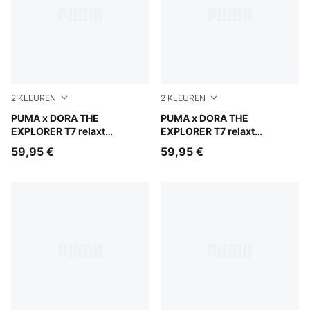
2
KLEUREN
2
KLEUREN
Mauve Glow
PUMA x DORA THE
Chambray Blue
PUMA x DORA THE
EXPLORER T7 relaxt
EXPLORER T7 relaxt
sweatshirt met halve rits en
sweatshirt met halve rits en
59,95 €
59,95 €
ronde hals voor kinderen
ronde hals voor kinderen