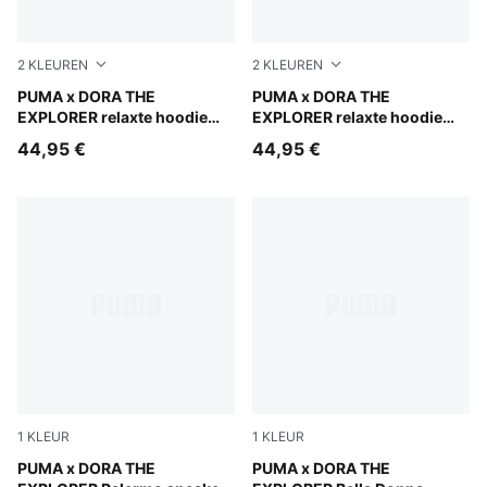
2
KLEUREN
2
KLEUREN
Mauve Glow
PUMA x DORA THE
Chambray Blue
PUMA x DORA THE
EXPLORER relaxte hoodie
EXPLORER relaxte hoodie
met print voor kinderen
met print voor kinderen
44,95 €
44,95 €
1
KLEUR
1
KLEUR
Mauve Glow-Warm White
PUMA x DORA THE
Chambray Blue-PUMA White
PUMA x DORA THE