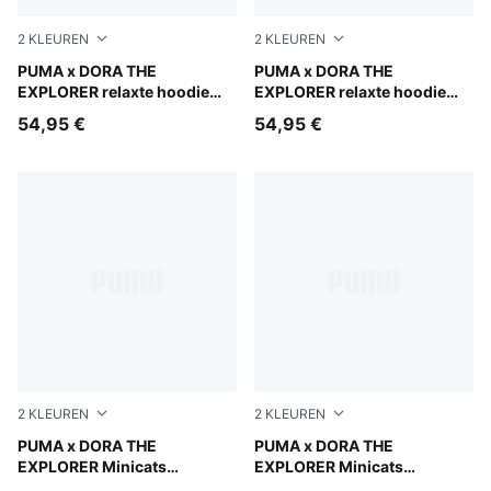
2
KLEUREN
2
KLEUREN
Bright Papaya
PUMA x DORA THE
Chambray Blue
PUMA x DORA THE
EXPLORER relaxte hoodie
EXPLORER relaxte hoodie
voor kinderen
voor kinderen
54,95 €
54,95 €
2
KLEUREN
2
KLEUREN
Bright Papaya
PUMA x DORA THE
Mauve Glow
PUMA x DORA THE
EXPLORER Minicats
EXPLORER Minicats
trainingspak voor peuters
trainingspak voor peuters