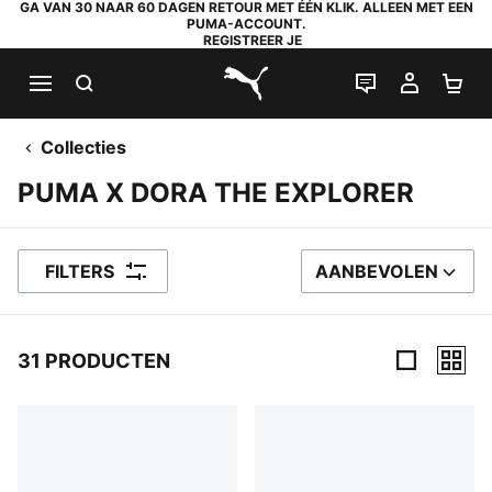
GA VAN 30 NAAR 60 DAGEN RETOUR MET ÉÉN KLIK. ALLEEN MET EEN
PUMA-ACCOUNT.
REGISTREER JE
ZOEKEN
LIVE CHAT
MIJN A
WI
PUMA.com
Collecties
PUMA X DORA THE EXPLORER
FILTERS
AANBEVOLEN
SORTEER OP
31 PRODUCTEN
31 producten