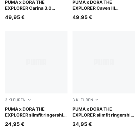
Warm White-Bright Papaya
PUMA x DORA THE
Mauve Glow-Chambray Blue
PUMA x DORA THE
EXPLORER Carina 3.0
EXPLORER Caven III
sneakers voor kinderen
sneakers voor kinderen
49,95 €
49,95 €
3
KLEUREN
3
KLEUREN
Pink Opal
PUMA x DORA THE
Chambray Blue
PUMA x DORA THE
EXPLORER slimfit ringershirt
EXPLORER slimfit ringershirt
voor kinderen
voor kinderen
24,95 €
24,95 €