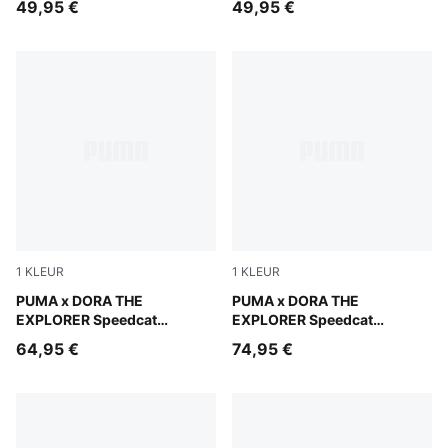
49,95 €
49,95 €
1
KLEUR
1
KLEUR
Mauve Glow-Powder Pink
PUMA x DORA THE
Mauve Glow-Powder Pink
PUMA x DORA THE
EXPLORER Speedcat
EXPLORER Speedcat
sneakers voor peuters
sneakers voor kinderen
64,95 €
74,95 €