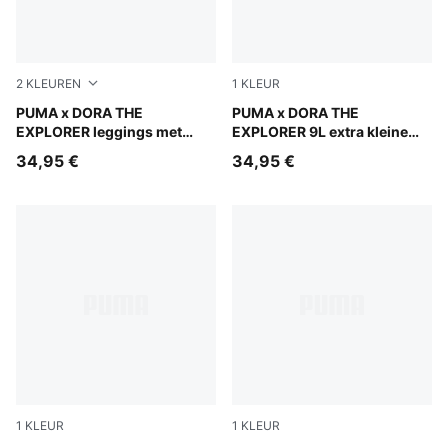
2
KLEUREN
1
KLEUR
Chambray Blue
PUMA x DORA THE
Mauve Glow
PUMA x DORA THE
EXPLORER leggings met
EXPLORER 9L extra kleine
print voor kinderen
rugzak voor kinderen
34,95 €
34,95 €
1
KLEUR
1
KLEUR