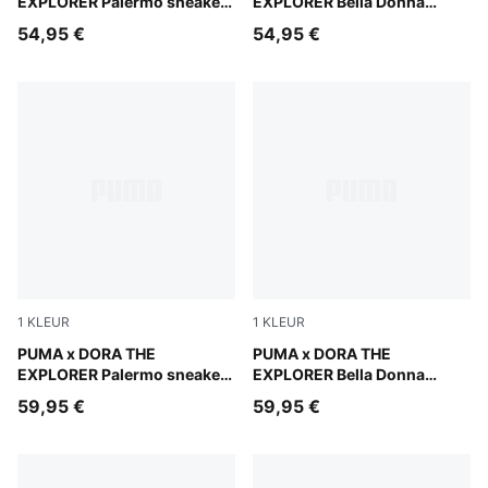
EXPLORER Palermo sneakers
EXPLORER Bella Donna
voor peuters
sneakers voor peuters
54,95 €
54,95 €
1
KLEUR
1
KLEUR
Mauve Glow-Warm White
PUMA x DORA THE
Chambray Blue-PUMA White
PUMA x DORA THE
EXPLORER Palermo sneakers
EXPLORER Bella Donna
voor kinderen
sneakers voor kinderen
59,95 €
59,95 €