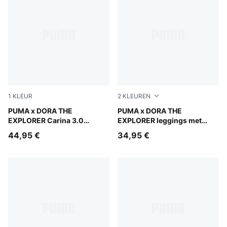
1
KLEUR
2
KLEUREN
Warm White-Bright Papaya
PUMA x DORA THE
Mauve Glow
PUMA x DORA THE
EXPLORER Carina 3.0
EXPLORER leggings met
sneakers voor peuters
print voor kinderen
44,95 €
34,95 €