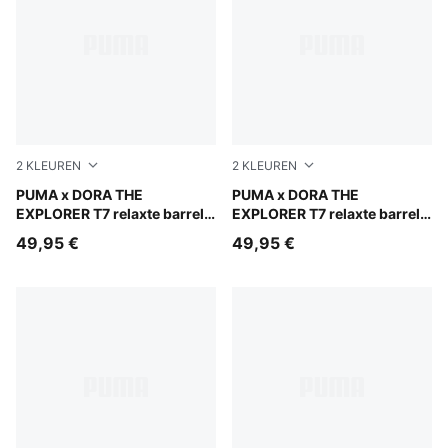
2
KLEUREN
2
KLEUREN
Mauve Glow
PUMA x DORA THE
Chambray Blue
PUMA x DORA THE
EXPLORER T7 relaxte barrel
EXPLORER T7 relaxte barrel
broek voor kinderen
broek voor kinderen
49,95 €
49,95 €