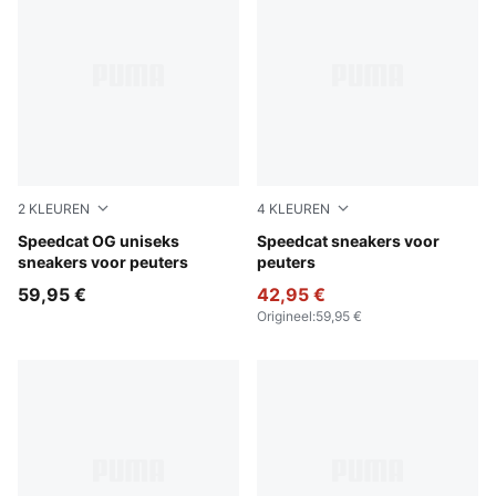
2
KLEUREN
4
KLEUREN
PUMA Black-PUMA White
Speedcat OG uniseks
Archive Green-PUMA White
Speedcat sneakers voor
sneakers voor peuters
peuters
59,95 €
42,95 €
Origineel
:
59,95 €