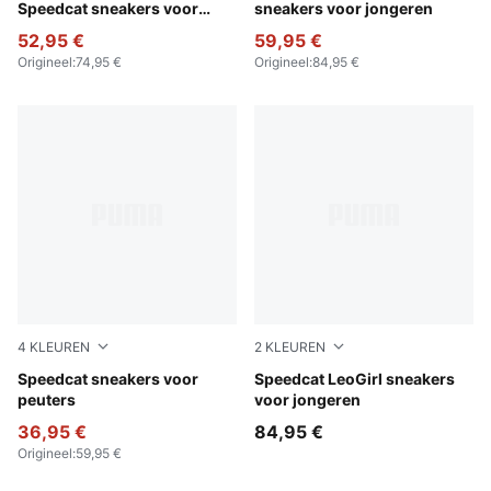
Speedcat sneakers voor
sneakers voor jongeren
kinderen
52,95 €
59,95 €
Origineel
:
74,95 €
Origineel
:
84,95 €
4
KLEUREN
2
KLEUREN
PUMA Black-Pelé Yellow
Speedcat sneakers voor
Gray Echo-PUMA Silver
Speedcat LeoGirl sneakers
peuters
voor jongeren
36,95 €
84,95 €
Origineel
:
59,95 €