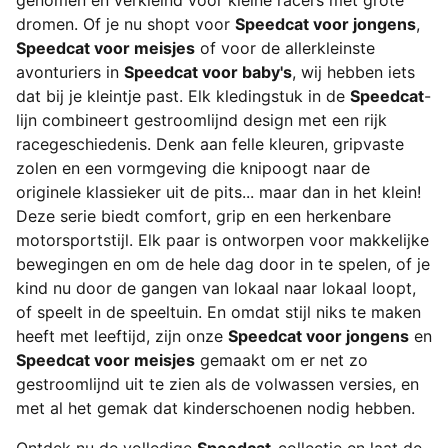
genomen en verkleind voor kleine racers met grote
dromen. Of je nu shopt voor
Speedcat voor jongens
,
Speedcat voor meisjes
of voor de allerkleinste
avonturiers in
Speedcat voor baby's
, wij hebben iets
dat bij je kleintje past. Elk kledingstuk in de
Speedcat
-
lijn combineert gestroomlijnd design met een rijk
racegeschiedenis. Denk aan felle kleuren, gripvaste
zolen en een vormgeving die knipoogt naar de
originele klassieker uit de pits... maar dan in het klein!
Deze serie biedt comfort, grip en een herkenbare
motorsportstijl. Elk paar is ontworpen voor makkelijke
bewegingen en om de hele dag door in te spelen, of je
kind nu door de gangen van lokaal naar lokaal loopt,
of speelt in de speeltuin. En omdat stijl niks te maken
heeft met leeftijd, zijn onze
Speedcat voor jongens
en
Speedcat voor meisjes
gemaakt om er net zo
gestroomlijnd uit te zien als de volwassen versies, en
met al het gemak dat kinderschoenen nodig hebben.