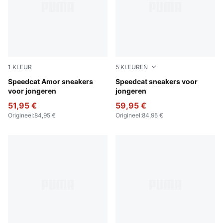
1
KLEUR
5
KLEUREN
Vapor Gray-Jasmine Flower
Speedcat Amor sneakers
PUMA Black-Pelé Yellow
Speedcat sneakers voor
voor jongeren
jongeren
51,95 €
59,95 €
Origineel
:
84,95 €
Origineel
:
84,95 €