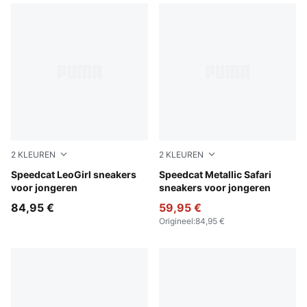
2
KLEUREN
2
KLEUREN
Matte Bronze-PUMA Gold
Speedcat LeoGirl sneakers
Alpine Snow-PUMA Silver
Speedcat Metallic Safari
voor jongeren
sneakers voor jongeren
84,95 €
59,95 €
Origineel
:
84,95 €