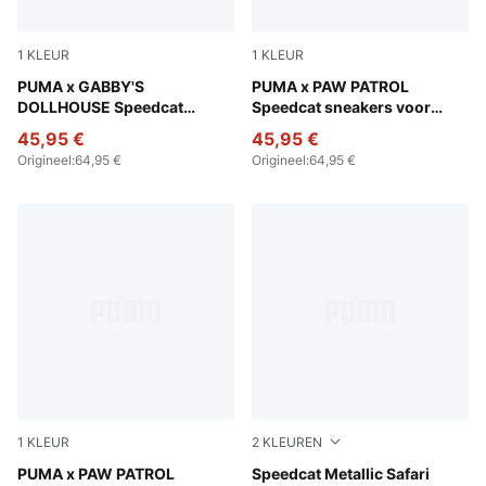
1
KLEUR
1
KLEUR
Pink Shimmer-Alpine Snow
PUMA x GABBY'S
PUMA Black-For All Time Re
PUMA x PAW PATROL
DOLLHOUSE Speedcat
Speedcat sneakers voor
sneakers voor kleuters
peuters
45,95 €
45,95 €
Origineel
:
64,95 €
Origineel
:
64,95 €
1
KLEUR
2
KLEUREN
PUMA Black-For All Time Red
PUMA x PAW PATROL
PUMA Black-PUMA Silver
Speedcat Metallic Safari