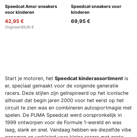
Vapor Gray-Jasmine Flower
Speedcat Amor sneakers
For All Time Red-PUMA Whi
Speedcat sneakers voor
voor kinderen
kinderen
42,95 €
69,95 €
Origineel
:
69,95 €
Start je motoren, het
Speedcat kinderassortiment
is
er, speciaal gemaakt voor de volgende generatie
racers. Deze stijlen zijn geïnspireerd op het iconische
silhouet dat begin jaren 2000 voor het eerst op het
circuit te zien was en combineren autosportmagie met
spelen. De PUMA Speedcat werd oorspronkelijk in
1999 ontworpen voor de Formule 1-wereld en was
laag, slank en snel. Vandaag hebben we diezelfde vibe