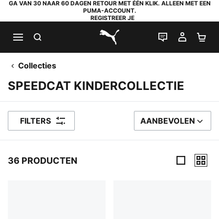
GA VAN 30 NAAR 60 DAGEN RETOUR MET ÉÉN KLIK. ALLEEN MET EEN
PUMA-ACCOUNT.
REGISTREER JE
ZOEKEN
LIVE CHAT
MIJN A
WI
PUMA.com
Collecties
SPEEDCAT KINDERCOLLECTIE
FILTERS
AANBEVOLEN
SORTEER OP
36 PRODUCTEN
36 producten