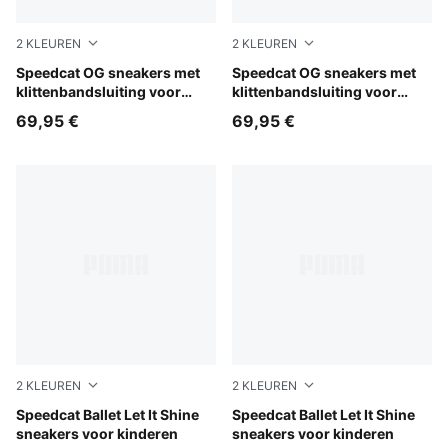
2
KLEUREN
2
KLEUREN
For All Time Red-PUMA White
Speedcat OG sneakers met
PUMA Black-PUMA White
Speedcat OG sneakers met
klittenbandsluiting voor
klittenbandsluiting voor
kinderen
kinderen
69,95 €
69,95 €
2
KLEUREN
2
KLEUREN
Silver Fog-Alpine Snow
Speedcat Ballet Let It Shine
Misty Pink-Powder Pink
Speedcat Ballet Let It Shine
sneakers voor kinderen
sneakers voor kinderen