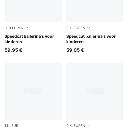
3
KLEUREN
3
KLEUREN
PUMA Black-PUMA White-Warm White
Speedcat ballerina's voor
Pink Shimmer-PUMA White
Speedcat ballerina's voor
kinderen
kinderen
59,95 €
59,95 €
1
KLEUR
4
KLEUREN