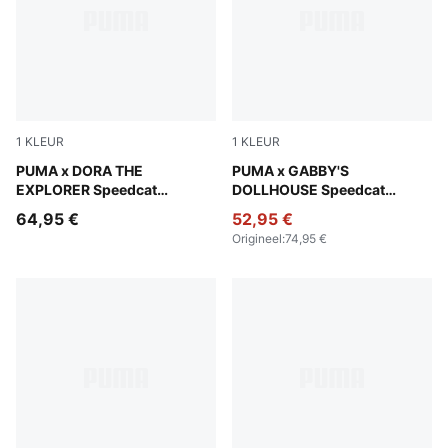
1
KLEUR
1
KLEUR
Mauve Glow-Powder Pink
PUMA x DORA THE
Pink Shimmer-Alpine Snow
PUMA x GABBY'S
EXPLORER Speedcat
DOLLHOUSE Speedcat
sneakers voor peuters
sneakers voor kinderen
64,95 €
52,95 €
Origineel
:
74,95 €