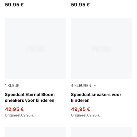
59,95 €
59,95 €
1
KLEUR
4
KLEUREN
Pink Shimmer-Alpine Snow
Speedcat Eternal Bloom
Archive Green-PUMA White
Speedcat sneakers voor
sneakers voor kinderen
kinderen
42,95 €
49,95 €
Origineel
:
69,95 €
Origineel
:
69,95 €