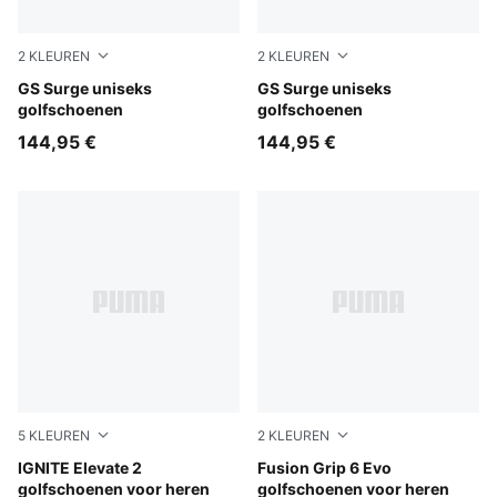
2
KLEUREN
2
KLEUREN
PUMA White-Vapor Gray-Moody Gray
GS Surge uniseks
PUMA Black-Warm White-PU
GS Surge uniseks
golfschoenen
golfschoenen
144,95 €
144,95 €
5
KLEUREN
2
KLEUREN
PUMA Black-PUMA Silver-Slate Sky
IGNITE Elevate 2
PUMA White-PUMA Silver
Fusion Grip 6 Evo
golfschoenen voor heren
golfschoenen voor heren