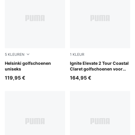
5
KLEUREN
1
KLEUR
PUMA White-PUMA Black
Helsinki golfschoenen
Warm White-Alpine Snow-Mid
Ignite Elevate 2 Tour Coastal
uniseks
Claret golfschoenen voor
heren
119,95 €
164,95 €