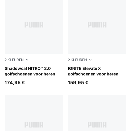
2
KLEUREN
2
KLEUREN
PUMA Black-PUMA White
Shadowcat NITRO™ 2.0
Slate Sky-PUMA Black-Ash 
IGNITE Elevate X
golfschoenen voor heren
golfschoenen voor heren
174,95 €
159,95 €