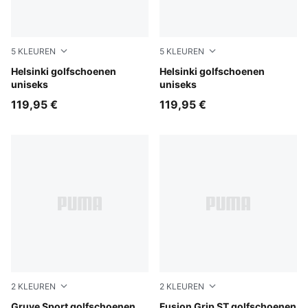
5
KLEUREN
5
KLEUREN
Inky Blue-Deep Navy-Buttercream
Helsinki golfschoenen
Fudge-Birch-Warm White
Helsinki golfschoenen
uniseks
uniseks
119,95 €
119,95 €
2
KLEUREN
2
KLEUREN
PUMA White-Fudge-Dark Sage
Gruve Sport golfschoenen
PUMA Black-PUMA Silver
Fusion Grip ST golfschoenen