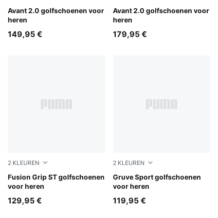
PUMA Black-Flat Dark Gray-Lemon Crush
Avant 2.0 golfschoenen voor
PUMA White-Deep Navy-Spr
Avant 2.0 golfschoenen voor
heren
heren
149,95 €
179,95 €
2
KLEUREN
2
KLEUREN
PUMA White-PUMA Silver-Deep Navy
Fusion Grip ST golfschoenen
Deep Navy-Ash Gray
Gruve Sport golfschoenen
voor heren
voor heren
129,95 €
119,95 €