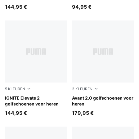
144,95 €
94,95 €
5
KLEUREN
3
KLEUREN
PUMA White-Dark Indigo-Ice Coffee
IGNITE Elevate 2
Warm White-Mouse Gray-Tot
Avant 2.0 golfschoenen voor
golfschoenen voor heren
heren
144,95 €
179,95 €