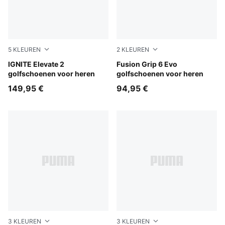
5
KLEUREN
2
KLEUREN
PUMA White-Speed Blue-Apple Spritz
IGNITE Elevate 2
PUMA Black-PUMA Silver
Fusion Grip 6 Evo
golfschoenen voor heren
golfschoenen voor heren
149,95 €
94,95 €
3
KLEUREN
3
KLEUREN