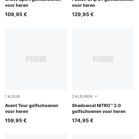
voor heren
voor heren
109,95 €
129,95 €
1
KLEUR
2
KLEUREN
PUMA White-Feather Gray
Avant Tour golfschoenen
PUMA White-PUMA Black-App
Shadowcat NITRO™ 2.0
voor heren
golfschoenen voor heren
159,95 €
174,95 €