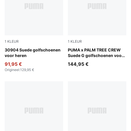
1
KLEUR
1
KLEUR
Warm White-Luso Green
30904 Suede golfschoenen
PUMA White-Glowing Pink
PUMA x PALM TREE CREW
voor heren
Suede G golfschoenen voor
heren
91,95 €
144,95 €
Origineel
:
129,95 €