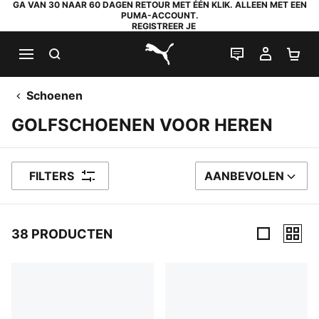
GA VAN 30 NAAR 60 DAGEN RETOUR MET ÉÉN KLIK. ALLEEN MET EEN
PUMA-ACCOUNT.
REGISTREER JE
ZOEKEN
LIVE CHAT
MIJN A
WI
PUMA.com
Schoenen
GOLFSCHOENEN VOOR HEREN
FILTERS
AANBEVOLEN
SORTEER OP
38 PRODUCTEN
38 producten