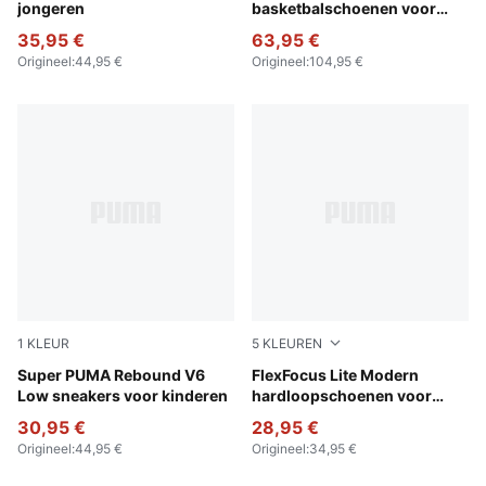
jongeren
basketbalschoenen voor
jongeren
35,95 €
63,95 €
Origineel
:
44,95 €
Origineel
:
104,95 €
1
KLEUR
5
KLEUREN
PUMA Black-PUMA White-Emerald Ice-Archive Green
Super PUMA Rebound V6
PUMA Black-Flat Dark Gray
FlexFocus Lite Modern
Low sneakers voor kinderen
hardloopschoenen voor
jongeren
30,95 €
28,95 €
Origineel
:
44,95 €
Origineel
:
34,95 €