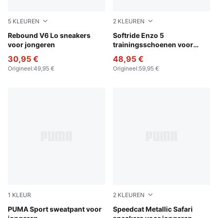
5
KLEUREN
2
KLEUREN
PUMA White-PUMA Black-PUMA Black
Rebound V6 Lo sneakers
For All Time Red-PUMA Blac
Softride Enzo 5
voor jongeren
trainingsschoenen voor
jongeren
30,95 €
48,95 €
Origineel
:
49,95 €
Origineel
:
59,95 €
1
KLEUR
2
KLEUREN
Puma Black
PUMA Sport sweatpant voor
PUMA Black-PUMA Silver
Speedcat Metallic Safari