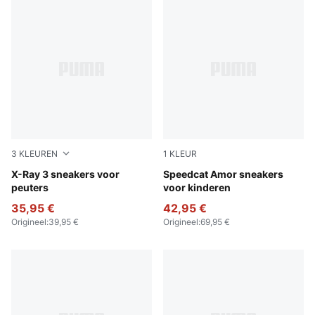
3
KLEUREN
1
KLEUR
Glacial Gray-Vivid Blue-PUMA Black
X-Ray 3 sneakers voor
Vapor Gray-Jasmine Flower
Speedcat Amor sneakers
peuters
voor kinderen
35,95 €
42,95 €
Origineel
:
39,95 €
Origineel
:
69,95 €