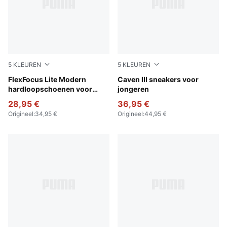
5
KLEUREN
5
KLEUREN
PUMA Black-PUMA White
FlexFocus Lite Modern
PUMA Black-PUMA Silver
Caven III sneakers voor
hardloopschoenen voor
jongeren
jongeren
28,95 €
36,95 €
Origineel
:
34,95 €
Origineel
:
44,95 €