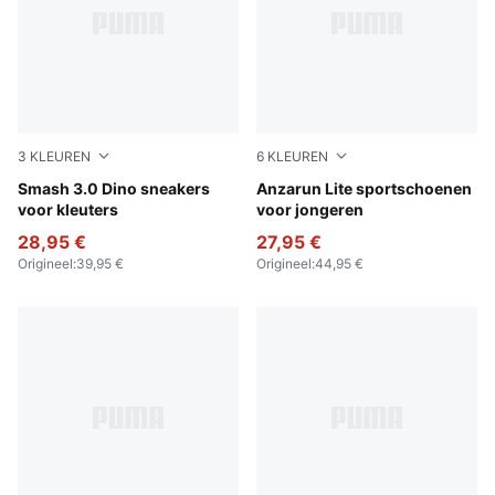
3
KLEUREN
6
KLEUREN
PUMA White-Green Fruit-Vibrant Blue
Smash 3.0 Dino sneakers
PUMA Black-PUMA White
Anzarun Lite sportschoenen
voor kleuters
voor jongeren
28,95 €
27,95 €
Origineel
:
39,95 €
Origineel
:
44,95 €