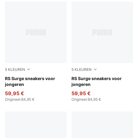
5
KLEUREN
5
KLEUREN
PUMA Black-Smokey Gray
RS Surge sneakers voor
PUMA White-Cool Light Gra
RS Surge sneakers voor
jongeren
jongeren
59,95 €
59,95 €
Origineel
:
84,95 €
Origineel
:
84,95 €