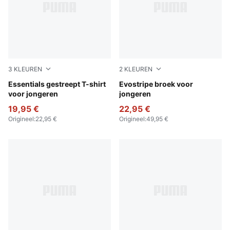
3
KLEUREN
2
KLEUREN
Vibrant Green
Essentials gestreept T-shirt
Puma Black
Evostripe broek voor
voor jongeren
jongeren
19,95 €
22,95 €
Origineel
:
22,95 €
Origineel
:
49,95 €