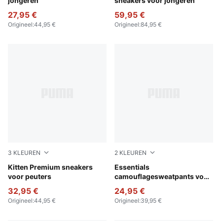
jongeren
sneakers voor jongeren
27,95 €
59,95 €
Origineel
:
44,95 €
Origineel
:
84,95 €
3
KLEUREN
2
KLEUREN
For All Time Red-PUMA White-PUMA Gold
Kitten Premium sneakers
Pebble Gray
Essentials
voor peuters
camouflagesweatpants voor
jongeren
32,95 €
24,95 €
Origineel
:
44,95 €
Origineel
:
39,95 €