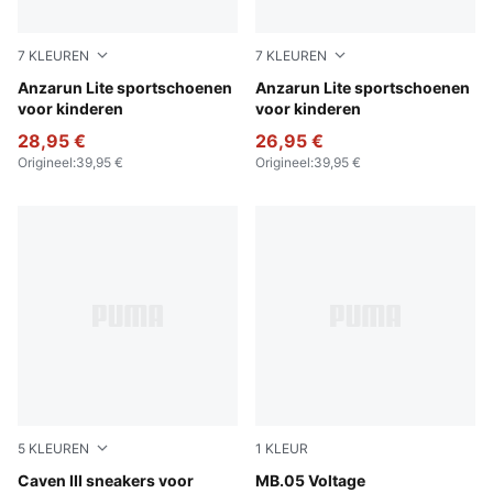
7
KLEUREN
7
KLEUREN
Peach Smoothie-PUMA White
Anzarun Lite sportschoenen
PUMA Black-PUMA White
Anzarun Lite sportschoenen
voor kinderen
voor kinderen
28,95 €
26,95 €
Origineel
:
39,95 €
Origineel
:
39,95 €
5
KLEUREN
1
KLEUR
PUMA White-Clyde Royal-Gum
Caven III sneakers voor
Yellow Alert-PUMA Black
MB.05 Voltage