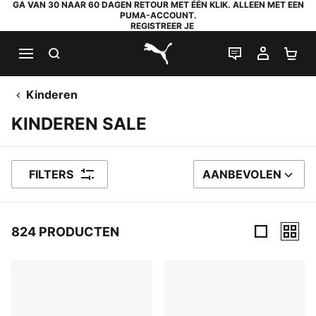
GA VAN 30 NAAR 60 DAGEN RETOUR MET ÉÉN KLIK. ALLEEN MET EEN
PUMA-ACCOUNT.
REGISTREER JE
ZOEKEN
LIVE CHAT
MIJN A
WI
PUMA.com
Kinderen
KINDEREN SALE
FILTERS
AANBEVOLEN
SORTEER OP
824 PRODUCTEN
824 producten