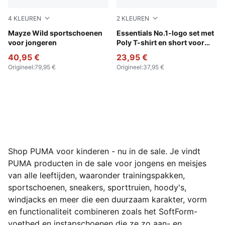
4
KLEUREN
2
KLEUREN
Deep Plum-Mauve Pop
Mayze Wild sportschoenen
For All Time Red
Essentials No.1-logo set met
voor jongeren
Poly T-shirt en short voor
jongeren
40,95 €
23,95 €
Origineel
:
79,95 €
Origineel
:
37,95 €
Shop PUMA voor kinderen - nu in de sale. Je vindt
PUMA producten in de sale voor jongens en meisjes
van alle leeftijden, waaronder trainingspakken,
sportschoenen, sneakers, sporttruien, hoody's,
windjacks en meer die een duurzaam karakter, vorm
en functionaliteit combineren zoals het SoftForm-
voetbed en instapschoenen die ze zo aan- en