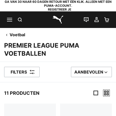
GA VAN 30 NAAR 60 DAGEN RETOUR MET ÉÉN KLIK. ALLEEN MET EEN
PUMA-ACCOUNT.
REGISTREER JE
ZOEKEN
LIVE CHAT
MIJN A
WI
PUMA.com
Voetbal
PREMIER LEAGUE PUMA
VOETBALLEN
FILTERS
AANBEVOLEN
SORTEER OP
11 PRODUCTEN
11 producten