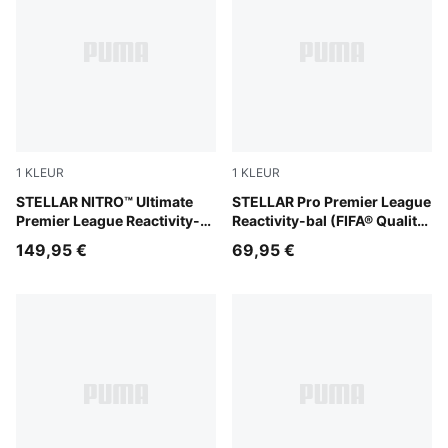
1
KLEUR
1
KLEUR
PUMA White-multicolor
STELLAR NITRO™ Ultimate
PUMA White-multicolor
STELLAR Pro Premier League
Premier League Reactivity-
Reactivity-bal (FIFA® Quality
bal (FIFA® Quality Pro)
Pro)
149,95 €
69,95 €