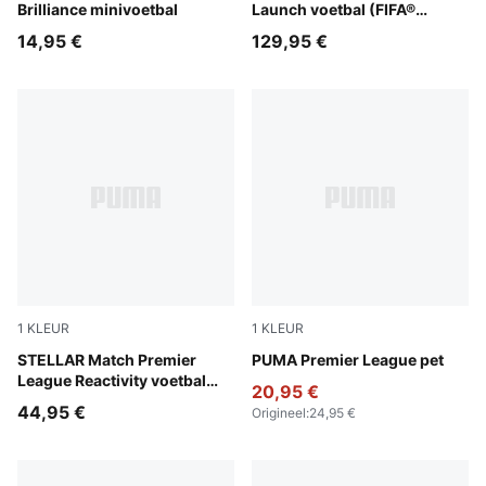
Brilliance minivoetbal
Launch voetbal (FIFA®
Quality Pro)
14,95 €
129,95 €
1
KLEUR
1
KLEUR
PUMA White-multicolor
STELLAR Match Premier
PUMA Black-PUMA White
PUMA Premier League pet
League Reactivity voetbal
20,95 €
(FIFA® Quality)
44,95 €
Origineel
:
24,95 €