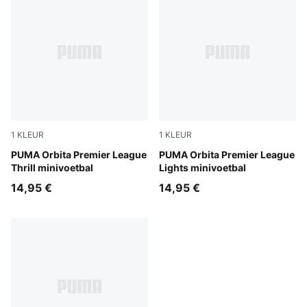
1
KLEUR
1
KLEUR
PUMA White-multicolor
PUMA Orbita Premier League
Fluo Yellow-multicolor
PUMA Orbita Premier League
Thrill minivoetbal
Lights minivoetbal
14,95 €
14,95 €