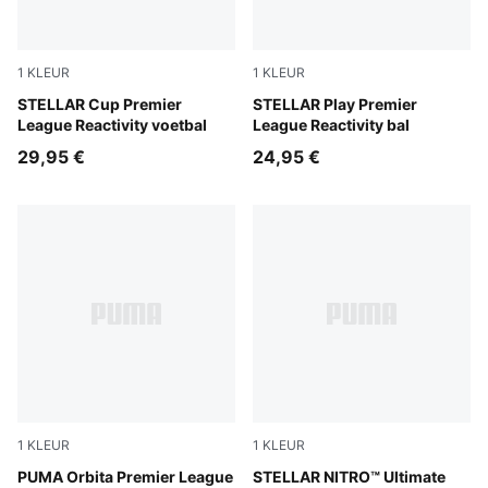
1
KLEUR
1
KLEUR
PUMA White-multicolor
STELLAR Cup Premier
PUMA White-multicolor
STELLAR Play Premier
League Reactivity voetbal
League Reactivity bal
29,95 €
24,95 €
1
KLEUR
1
KLEUR
PUMA White-multicolor
PUMA Orbita Premier League
PUMA White-Launch Edition
STELLAR NITRO™ Ultimate