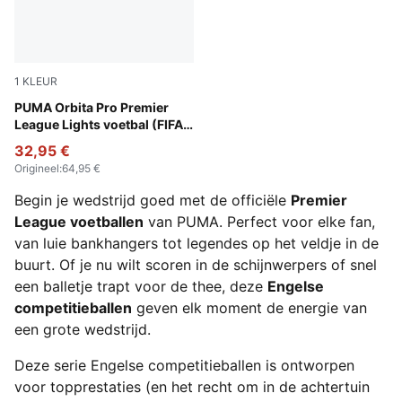
1
KLEUR
Fluo Yellow-multicolor
PUMA Orbita Pro Premier
League Lights voetbal (FIFA®
Quality Pro)
32,95 €
Origineel
:
64,95 €
Begin je wedstrijd goed met de officiële
Premier
League voetballen
van PUMA. Perfect voor elke fan,
van luie bankhangers tot legendes op het veldje in de
buurt. Of je nu wilt scoren in de schijnwerpers of snel
een balletje trapt voor de thee, deze
Engelse
competitieballen
geven elk moment de energie van
een grote wedstrijd.
Deze serie Engelse competitieballen is ontworpen
voor topprestaties (en het recht om in de achtertuin