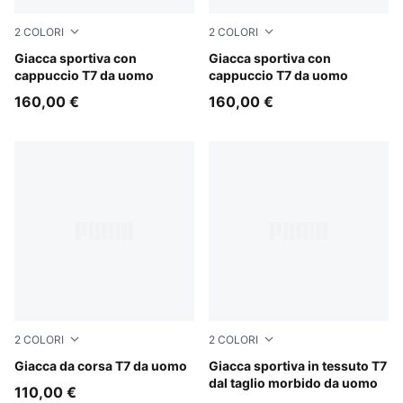
2
COLORI
2
COLORI
Birch
Giacca sportiva con
Flat Dark Gray
Giacca sportiva con
cappuccio T7 da uomo
cappuccio T7 da uomo
160,00 €
160,00 €
2
COLORI
2
COLORI
Persian Blue
Giacca da corsa T7 da uomo
Puma Black
Giacca sportiva in tessuto T7
dal taglio morbido da uomo
110,00 €