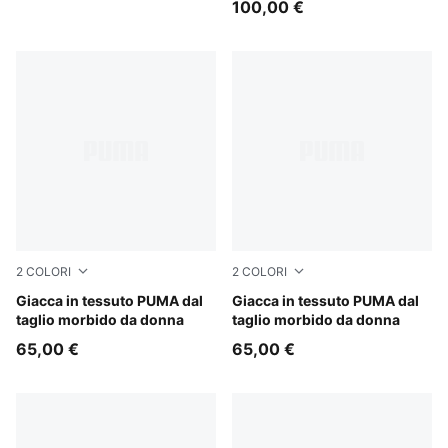
100,00 €
2
COLORI
2
COLORI
Puma Black
Giacca in tessuto PUMA dal
Mouse Gray
Giacca in tessuto PUMA dal
taglio morbido da donna
taglio morbido da donna
65,00 €
65,00 €