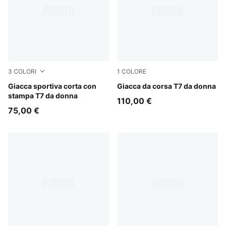
3
COLORI
1
COLORE
Chocolate Fondue
Giacca sportiva corta con
Puma Black
Giacca da corsa T7 da donna
stampa T7 da donna
110,00 €
75,00 €