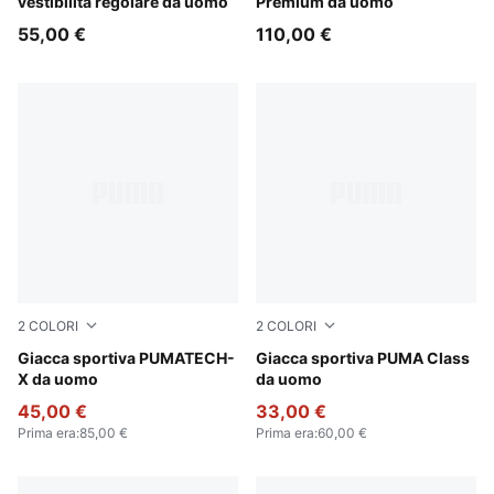
vestibilità regolare da uomo
Premium da uomo
55,00 €
110,00 €
2
COLORI
2
COLORI
Puma Black
Giacca sportiva PUMATECH-
New Navy
Giacca sportiva PUMA Class
X da uomo
da uomo
45,00 €
33,00 €
Prima era
:
85,00 €
Prima era
:
60,00 €