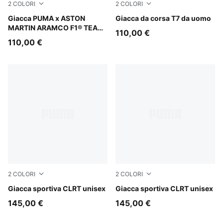
2
COLORI
2
COLORI
Puma Black
Giacca PUMA x ASTON
Puma Black
Giacca da corsa T7 da uomo
MARTIN ARAMCO F1® TEAM
110,00 €
T7 da uomo
110,00 €
2
COLORI
2
COLORI
Moody Gray
Giacca sportiva CLRT unisex
Chocolate Fondue
Giacca sportiva CLRT unisex
145,00 €
145,00 €