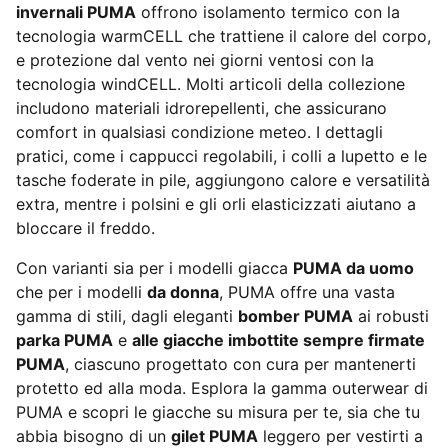
invernali PUMA
offrono isolamento termico con la
tecnologia warmCELL che trattiene il calore del corpo,
e protezione dal vento nei giorni ventosi con la
tecnologia windCELL. Molti articoli della collezione
includono materiali idrorepellenti, che assicurano
comfort in qualsiasi condizione meteo. I dettagli
pratici, come i cappucci regolabili, i colli a lupetto e le
tasche foderate in pile, aggiungono calore e versatilità
extra, mentre i polsini e gli orli elasticizzati aiutano a
bloccare il freddo.
Con varianti sia per i modelli giacca
PUMA da uomo
che per i modelli
da donna
, PUMA offre una vasta
gamma di stili, dagli eleganti
bomber PUMA
ai robusti
parka PUMA
e
alle giacche imbottite sempre firmate
PUMA
, ciascuno progettato con cura per mantenerti
protetto ed alla moda. Esplora la gamma outerwear di
PUMA e scopri le giacche su misura per te, sia che tu
abbia bisogno di un
gilet PUMA
leggero per vestirti a