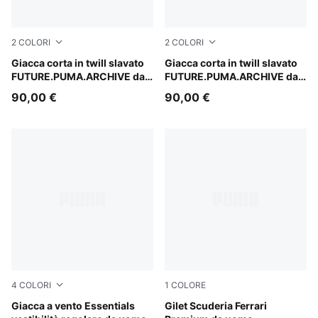
2
COLORI
2
COLORI
Puma Black
Giacca corta in twill slavato
Cool Blue
Giacca corta in twill slavato
FUTURE.PUMA.ARCHIVE da
FUTURE.PUMA.ARCHIVE da
donna
donna
90,00 €
90,00 €
4
COLORI
1
COLORE
Puma Black
Giacca a vento Essentials
Puma Black
Gilet Scuderia Ferrari