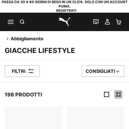
PASSA DA 30 A 60 GIORNI DI RESO IN UN CLICK. SOLO CON UN ACCOUNT
PUMA.
REGISTRATI
RICERCA
CHAT
IL MIO
CA
PUMA.com
Abbigliamento
GIACCHE LIFESTYLE
FILTRI
CONSIGLIATI
ORDINA PER
198 PRODOTTI
198 Prodotti