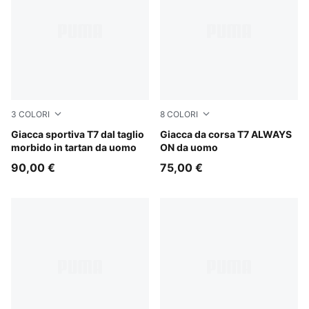
3
COLORI
8
COLORI
Chocolate Fondue
Giacca sportiva T7 dal taglio
Midnight Petrol
Giacca da corsa T7 ALWAYS
morbido in tartan da uomo
ON da uomo
90,00 €
75,00 €