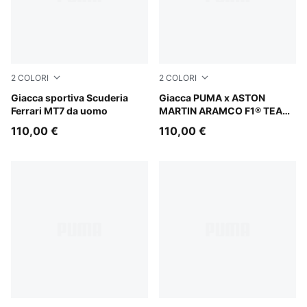
2
COLORI
2
COLORI
Midnight Petrol
Giacca sportiva Scuderia
Green Lux
Giacca PUMA x ASTON
Ferrari MT7 da uomo
MARTIN ARAMCO F1® TEAM
T7 da uomo
110,00 €
110,00 €